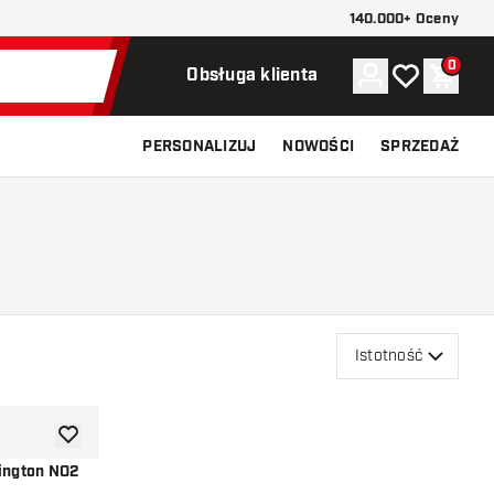
140.000+ Oceny
0
Konto
Moja lista ży
Koszy
Obsługa klienta
PERSONALIZUJ
NOWOŚCI
SPRZEDAŻ
Istotność
dodaj do listy życzeń
lington NO2