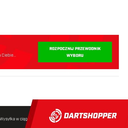
i
ROZPOCZNIJ PRZEWODNIK
a Ciebie
WYBORU
Wysyłka w ciągu 24 godzin
Darmowa wysyłka
od 250 złoty