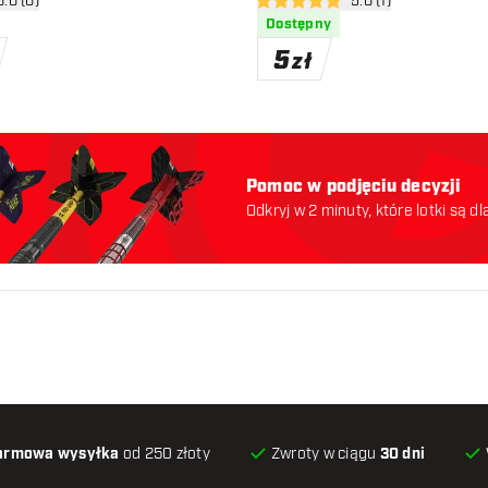
órz panel recenzji
0.0 (0)
otwórz panel recenzj
5.0 (1)
ny
5 gwiazdki oceny
Dostępny
5
zł
Pomoc w podjęciu decyzji
Odkryj w 2 minuty, które lotki są dl
odpowiednie. Zaczynajmy:
armowa wysyłka
od 250 złoty
Zwroty w ciągu
30 dni