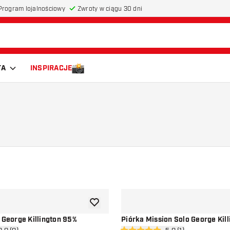
Program lojalnościowy
Zwroty w ciągu 30 dni
TA
INSPIRACJE
dodaj do listy życzeń
 George Killington 95%
Piórka Mission Solo George Kil