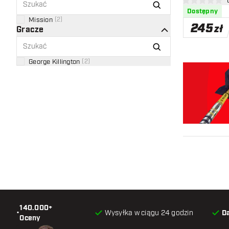
otw
0 gwiazdki oce
Dostępny
Mission
(
2
)
245
zł
Gracze
George Killington
(
2
)
140.000+
•
Wysyłka w ciągu 24 godzin
D
Oceny