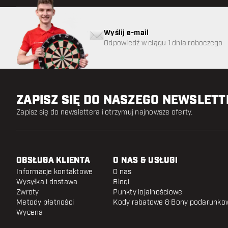
Wyślij e-mail
Odpowiedź w ciągu 1 dnia roboczego
ZAPISZ SIĘ DO NASZEGO NEWSLET
Zapisz się do newslettera i otrzymuj najnowsze oferty.
OBSŁUGA KLIENTA
O NAS & USŁUGI
Informacje kontaktowe
O nas
Wysyłka i dostawa
Blogi
Zwroty
Punkty lojalnościowe
Metody płatności
Kody rabatowe & Bony podarunko
Wycena