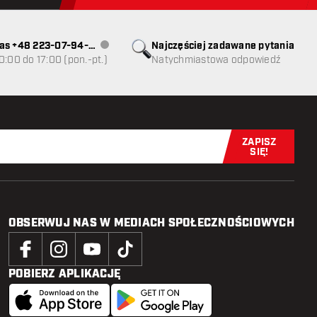
as +48 223-07-94-
Najczęściej zadawane pytania
Obsługa klienta niedostępna
0:00 do 17:00 (pon.-pt.)
Natychmiastowa odpowiedź
ZAPISZ
Zapisz się t
SIĘ!
OBSERWUJ NAS W MEDIACH SPOŁECZNOŚCIOWYCH
POBIERZ APLIKACJĘ