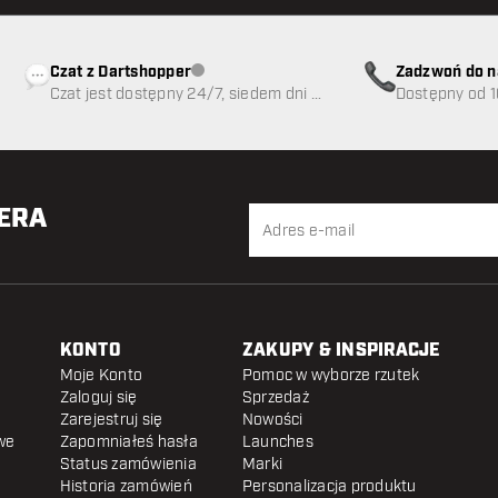
Czat z Dartshopper
Zadzwoń do n
Obsługa klienta niedostępna
Czat jest dostępny 24/7, siedem dni w
89
Dostępny od 1
tygodniu
TERA
KONTO
ZAKUPY & INSPIRACJE
Moje Konto
Pomoc w wyborze rzutek
Zaloguj się
Sprzedaż
Zarejestruj się
Nowości
we
Zapomniałeś hasła
Launches
Status zamówienia
Marki
Historia zamówień
Personalizacja produktu