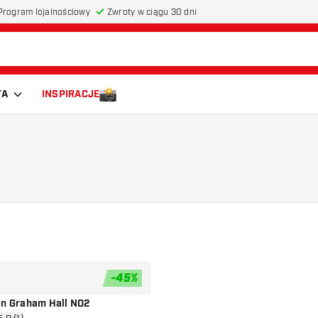
Program lojalnościowy
Zwroty w ciągu 30 dni
TA
INSPIRACJE
-
45
%
dodaj do listy życzeń
on Graham Hall NO2