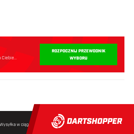
ROZPOCZNIJ PRZEWODNIK
a Ciebie
WYBORU
Wysyłka w ciągu 24 godzin
Darmowa wysyłka
od 250 złoty