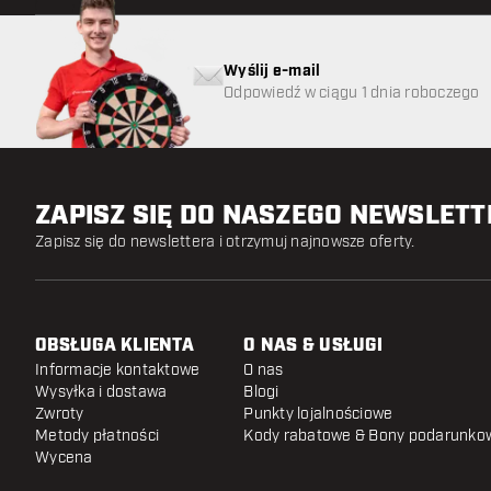
Wyślij e-mail
Odpowiedź w ciągu 1 dnia roboczego
ZAPISZ SIĘ DO NASZEGO NEWSLET
Zapisz się do newslettera i otrzymuj najnowsze oferty.
OBSŁUGA KLIENTA
O NAS & USŁUGI
Informacje kontaktowe
O nas
Wysyłka i dostawa
Blogi
Zwroty
Punkty lojalnościowe
Metody płatności
Kody rabatowe & Bony podarunko
Wycena