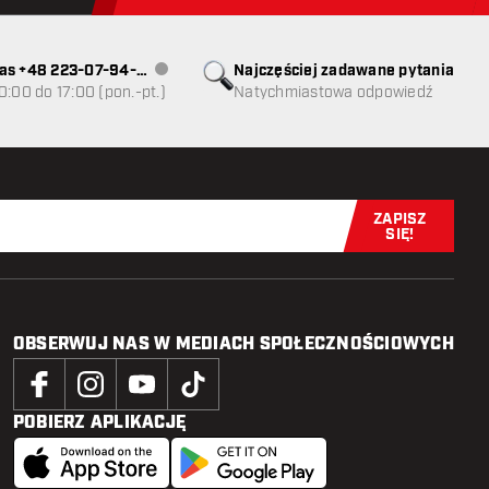
as +48 223-07-94-
Najczęściej zadawane pytania
Obsługa klienta niedostępna
0:00 do 17:00 (pon.-pt.)
Natychmiastowa odpowiedź
ZAPISZ
Zapisz się t
SIĘ!
OBSERWUJ NAS W MEDIACH SPOŁECZNOŚCIOWYCH
POBIERZ APLIKACJĘ