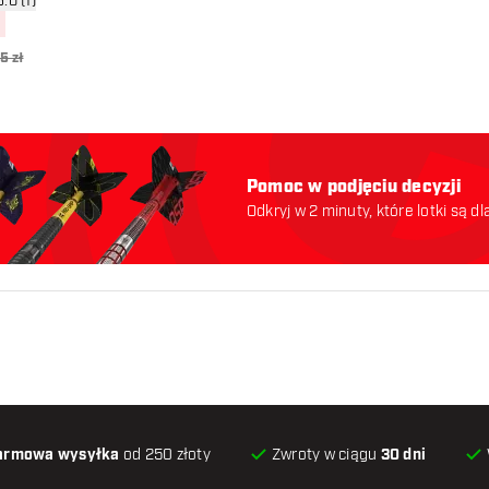
rz panel recenzji
5.0 (1)
ny
5 zł
Pomoc w podjęciu decyzji
Odkryj w 2 minuty, które lotki są dl
odpowiednie. Zaczynajmy:
armowa wysyłka
od 250 złoty
Zwroty w ciągu
30 dni