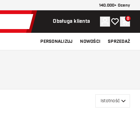
140.000+ Oceny
0
Konto
Moja lista ży
Koszy
Obsługa klienta
PERSONALIZUJ
NOWOŚCI
SPRZEDAŻ
Istotność