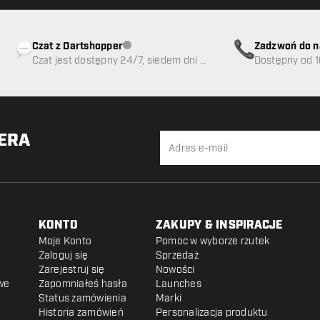
Czat z Dartshopper
Zadzwoń do n
Obsługa klienta niedostępna
Czat jest dostępny 24/7, siedem dni w
89
Dostępny od 1
tygodniu
TERA
KONTO
ZAKUPY & INSPIRACJE
Moje Konto
Pomoc w wyborze rzutek
Zaloguj się
Sprzedaż
Zarejestruj się
Nowości
we
Zapomniałeś hasła
Launches
Status zamówienia
Marki
Historia zamówień
Personalizacja produktu