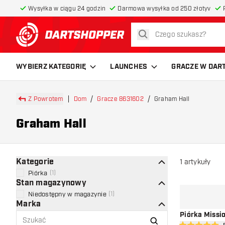
Wysyłka w ciągu 24 godzin
Darmowa wysyłka od 250 złotyv
szukaj
powrót do strony głównej
WYBIERZ KATEGORIĘ
LAUNCHES
GRACZE W DAR
Z Powrotem
Dom
Gracze 8631602
Graham Hall
Graham Hall
Kategorie
1
artykuły
Piórka
(
1
)
Stan magazynowy
Niedostępny w magazynie
(
1
)
Marka
Piórka Missi