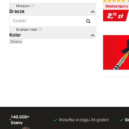
otwó
5 gwiazdki oce
Mission
(
1
)
Niedostępny
Gracze
2
,
75
zł
Graham Hall
(
1
)
Kolor
Zielony
140.000+
•
Wysyłka w ciągu 24 godzin
D
Oceny