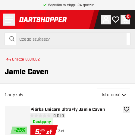
Wysyłka w ciągu 24 godzin
Menu
0
Konto
Moja lista 
Kos
powrót do strony głównej
szukaj
szukaj
Gracze 8631602
Jamie Caven
1
artykuły
Istotność
Piórka Unicorn UltraFly Jamie Caven
dodaj 
otwórz panel recenzji
0.0 (0)
0 gwiazdki oceny
Dostępny
-
25
%
5
,
25
zł
7 zł