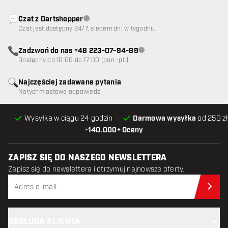
Czat z Dartshopper
Obsługa klienta niedostępna
Czat jest dostępny 24/7, siedem dni w tygodniu
Zadzwoń do nas +48 223-07-94-89
Obsługa klienta niedostępna
Dostępny od 10:00 do 17:00 (pon.-pt.)
Najczęściej zadawane pytania
Natychmiastowa odpowiedź
Wysyłka w ciągu 24 godzin
Darmowa wysyłka
od 250 zł
•
140.000+ Oceny
ZAPISZ SIĘ DO NASZEGO NEWSLETTERA
Zapisz się do newslettera i otrzymuj najnowsze oferty.
Zap
OBSŁUGA KLIENTA