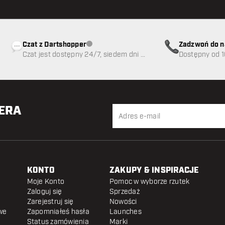
Czat z Dartshopper
Zadzwoń do n
Obsługa klienta niedostępna
Czat jest dostępny 24/7, siedem dni w
89
Dostępny od 1
tygodniu
TERA
KONTO
ZAKUPY & INSPIRACJE
Moje Konto
Pomoc w wyborze rzutek
Zaloguj się
Sprzedaż
Zarejestruj się
Nowości
we
Zapomniałeś hasła
Launches
Status zamówienia
Marki