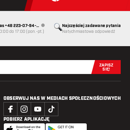
as +48 223-07-94-
Najczęściej zadawane pytania
Obsługa klienta niedostępna
0:00 do 17:00 (pon.-pt.)
Natychmiastowa odpowiedź
ZAPISZ
Zapisz się t
SIĘ!
OBSERWUJ NAS W MEDIACH SPOŁECZNOŚCIOWYCH
POBIERZ APLIKACJĘ