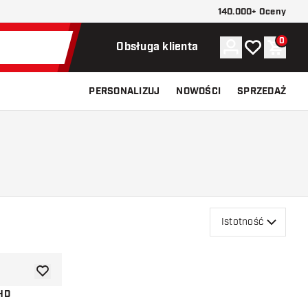
140.000+ Oceny
0
Konto
Moja lista ży
Koszy
Obsługa klienta
PERSONALIZUJ
NOWOŚCI
SPRZEDAŻ
Istotność
dodaj do listy życzeń
 HD