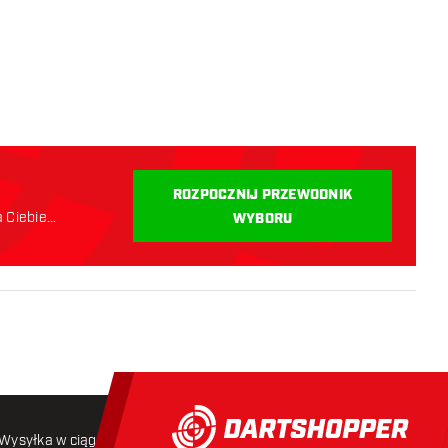
i
ROZPOCZNIJ PRZEWODNIK
a Ciebie
WYBORU
Wysyłka w ciągu 24 godzin
Darmowa wysyłka
od 250 złoty