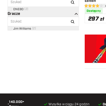
Edition
otwó
4 gwiazdki oce
ONE80
(
2
)
Dostępny
Gracze
297
zł
Jim Williams
(
2
)
140.000+
•
Wysyłka w ciągu 24 godzin
D