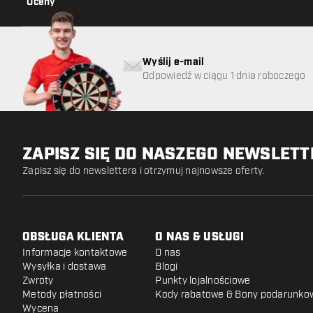
Oceny
Wyślij e-mail
Odpowiedź w ciągu 1 dnia roboczego
ZAPISZ SIĘ DO NASZEGO NEWSLET
Zapisz się do newslettera i otrzymuj najnowsze oferty.
OBSŁUGA KLIENTA
O NAS & USŁUGI
Informacje kontaktowe
O nas
Wysyłka i dostawa
Blogi
Zwroty
Punkty lojalnościowe
Metody płatności
Kody rabatowe & Bony podarunko
Wycena