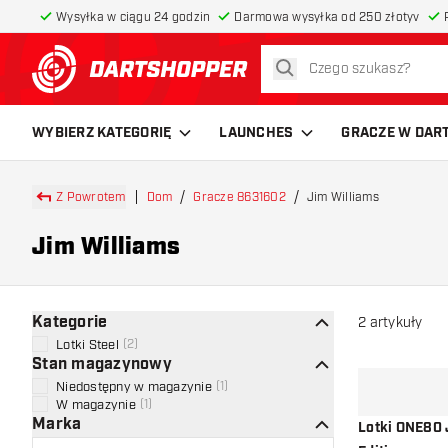
Wysyłka w ciągu 24 godzin
Darmowa wysyłka od 250 złotyv
szukaj
powrót do strony głównej
WYBIERZ KATEGORIĘ
LAUNCHES
GRACZE W DAR
Z Powrotem
Dom
Gracze 8631602
Jim Williams
Jim Williams
Kategorie
2
artykuły
Lotki Steel
(
2
)
Stan magazynowy
Niedostępny w magazynie
(
1
)
W magazynie
(
1
)
Marka
Lotki ONE80 