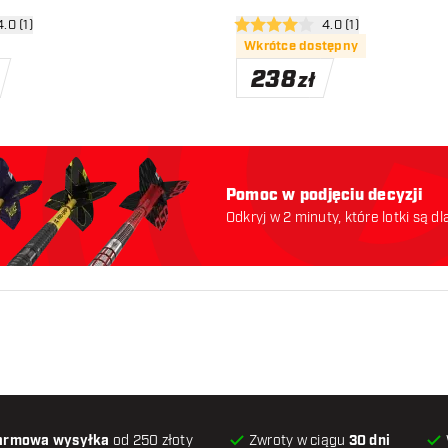
rz panel recenzji
4.0 (1)
otwórz panel recenzj
4.0 (1)
ny
4 gwiazdki oceny
Wkrótce dostępny
238
zł
Pomoc w podjęciu decyzji
Odkryj w 2 minuty, które lotki są dl
odpowiednie. Zaczynajmy:
armowa wysyłka
od 250 złoty
Zwroty w ciągu
30 dni