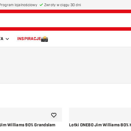
Program lojalnościowy
Zwroty w ciągu 30 dni
TA
INSPIRACJE
dodaj do listy życzeń
Jim Williams 90% Grandslam
Lotki ONE80 Jim Williams 80%