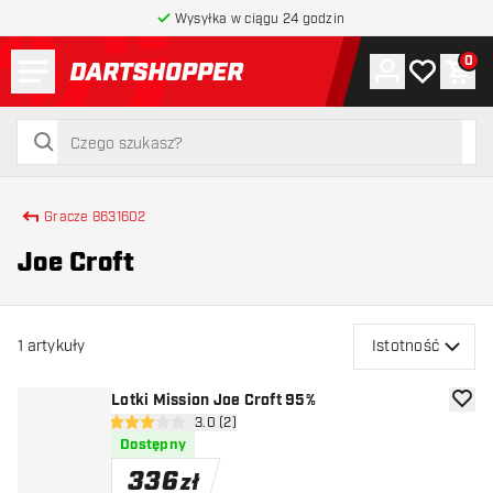
Wysyłka w ciągu 24 godzin
Menu
0
Konto
Moja lista 
Kos
powrót do strony głównej
szukaj
szukaj
Gracze 8631602
Joe Croft
1
artykuły
Istotność
Lotki Mission Joe Croft 95%
dodaj 
otwórz panel recenzji
3.0 (2)
3 gwiazdki oceny
Dostępny
336
zł