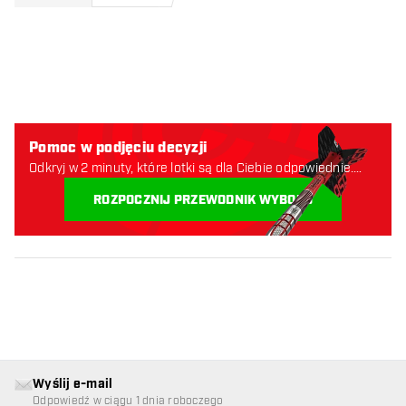
Pomoc w podjęciu decyzji
Odkryj w 2 minuty, które lotki są dla Ciebie odpowiednie.
Zaczynajmy:
ROZPOCZNIJ PRZEWODNIK WYBORU
Wyślij e-mail
Odpowiedź w ciągu 1 dnia roboczego