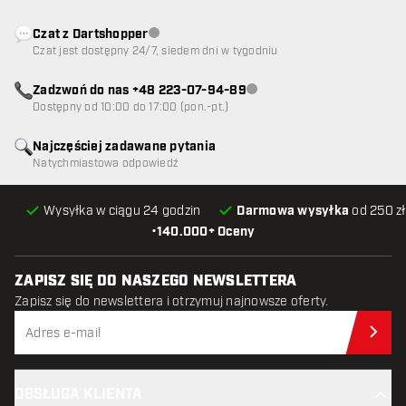
Czat z Dartshopper
Obsługa klienta niedostępna
Czat jest dostępny 24/7, siedem dni w tygodniu
Zadzwoń do nas +48 223-07-94-89
Obsługa klienta niedostępna
Dostępny od 10:00 do 17:00 (pon.-pt.)
Najczęściej zadawane pytania
Natychmiastowa odpowiedź
Wysyłka w ciągu 24 godzin
Darmowa wysyłka
od 250 zł
•
140.000+ Oceny
ZAPISZ SIĘ DO NASZEGO NEWSLETTERA
Zapisz się do newslettera i otrzymuj najnowsze oferty.
Zap
OBSŁUGA KLIENTA