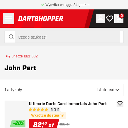
Wysyłka w ciągu 24 godzin
Menu
0
Konto
Moja lista 
Kos
powrót do strony głównej
szukaj
szukaj
Gracze 8631602
John Part
1
artykuły
Istotność
Ultimate Darts Card Immortals John Part
dodaj 
otwórz panel recenzji
5.0 (1)
5 gwiazdki oceny
Wkrótce dostępny
-
20
%
82
,
40
zł
103 zł