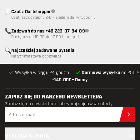
Czat z Dartshopper
Obsługa klienta niedostępna
Czat jest dostępny 24/7, siedem dni w tygodniu
Zadzwoń do nas +48 223-07-94-89
Obsługa klienta niedostępna
Dostępny od 10:00 do 17:00 (pon.-pt.)
Najczęściej zadawane pytania
Natychmiastowa odpowiedź
Wysyłka w ciągu 24 godzin
Darmowa wysyłka
od 250 zł
•
140.000+ Oceny
ZAPISZ SIĘ DO NASZEGO NEWSLETTERA
Zapisz się do newslettera i otrzymuj najnowsze oferty.
Zap
OBSŁUGA KLIENTA