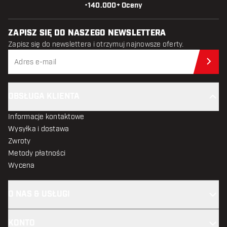
•
140.000+ Oceny
ZAPISZ SIĘ DO NASZEGO NEWSLETTERA
Zapisz się do newslettera i otrzymuj najnowsze oferty.
Zap
OBSŁUGA KLIENTA
Informacje kontaktowe
Wysyłka i dostawa
Zwroty
Metody płatności
Wycena
O NAS & USŁUGI
KONTO