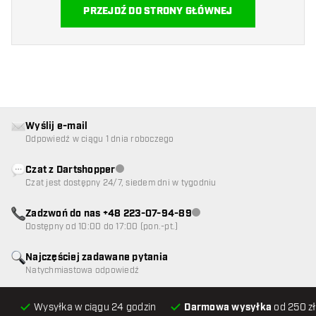
PRZEJDŹ DO STRONY GŁÓWNEJ
Wyślij e-mail
Odpowiedź w ciągu 1 dnia roboczego
Czat z Dartshopper
Obsługa klienta niedostępna
Czat jest dostępny 24/7, siedem dni w tygodniu
Zadzwoń do nas +48 223-07-94-89
Obsługa klienta niedostępna
Dostępny od 10:00 do 17:00 (pon.-pt.)
Najczęściej zadawane pytania
Natychmiastowa odpowiedź
Wysyłka w ciągu 24 godzin
Darmowa wysyłka
od 250 zł