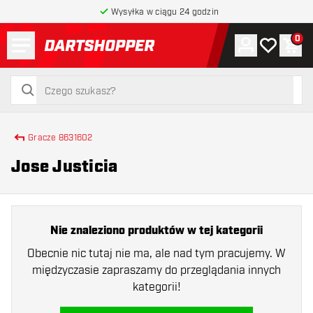
Wysyłka w ciągu 24 godzin
Menu
0
Konto
Moja lista 
Kos
powrót do strony głównej
szukaj
szukaj
Gracze 8631602
Jose Justicia
Nie znaleziono produktów w tej kategorii
Obecnie nic tutaj nie ma, ale nad tym pracujemy. W
międzyczasie zapraszamy do przeglądania innych
kategorii!