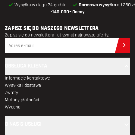
Wysyłka w ciągu 24 godzin
Darmowa wysyłka
od 250 zł
•
140.000+ Oceny
ZAPISZ SIĘ DO NASZEGO NEWSLETTERA
Zapisz się do newslettera i otrzymuj najnowsze oferty.
Zap
OBSŁUGA KLIENTA
Informacje kontaktowe
Wysyłka i dostawa
Zwroty
Metody płatności
Wycena
O NAS & USŁUGI