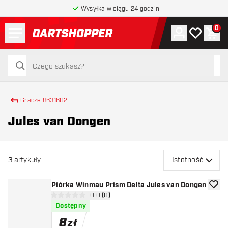
Wysyłka w ciągu 24 godzin
Menu
0
Konto
Moja lista 
Kos
powrót do strony głównej
szukaj
szukaj
Gracze 8631602
Jules van Dongen
3
artykuły
Istotność
Piórka Winmau Prism Delta Jules van Dongen
dodaj 
otwórz panel recenzji
0.0 (0)
0 gwiazdki oceny
Dostępny
8
zł