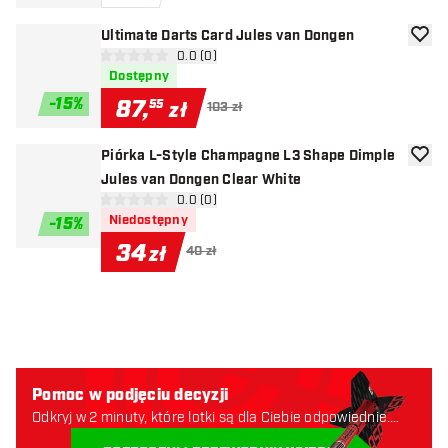
Ultimate Darts Card Jules van Dongen
dodaj 
otwórz panel recenzji
0.0 (0)
0 gwiazdki oceny
Dostępny
-
15
%
87
,
55
zł
103 zł
Piórka L-Style Champagne L3 Shape Dimple
dodaj 
Jules van Dongen Clear White
otwórz panel recenzji
0.0 (0)
0 gwiazdki oceny
Niedostępny
-
15
%
34
zł
40 zł
Pomoc w podjęciu decyzji
Odkryj w 2 minuty, które lotki są dla Ciebie odpowiednie.
Zaczynajmy: