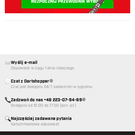
ROZPOCZNIJ PRZEWODNIK WYBORU
Wyślij e-mail
Odpowiedź w ciągu 1 dnia roboczego
Czat z Dartshopper
Obsługa klienta niedostępna
Czat jest dostępny 24/7, siedem dni w tygodniu
Zadzwoń do nas +48 223-07-94-89
Obsługa klienta niedostępna
Dostępny od 10:00 do 17:00 (pon.-pt.)
Najczęściej zadawane pytania
Natychmiastowa odpowiedź