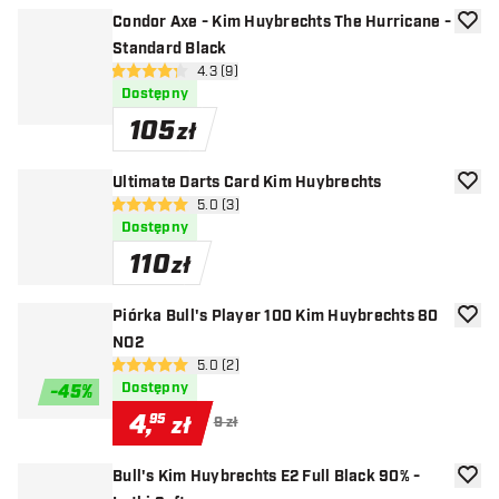
Condor Axe - Kim Huybrechts The Hurricane -
dodaj 
Standard Black
otwórz panel recenzji
4.3 (9)
4.3 gwiazdki oceny
Dostępny
105
zł
Ultimate Darts Card Kim Huybrechts
dodaj 
otwórz panel recenzji
5.0 (3)
5 gwiazdki oceny
Dostępny
110
zł
Piórka Bull's Player 100 Kim Huybrechts 80
dodaj 
NO2
otwórz panel recenzji
5.0 (2)
5 gwiazdki oceny
Dostępny
-
45
%
4
,
95
zł
9 zł
Bull's Kim Huybrechts E2 Full Black 90% -
dodaj 