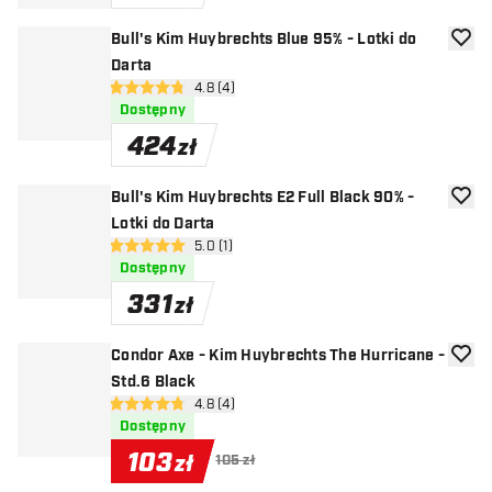
Bull's Kim Huybrechts Blue 95% - Lotki do
dodaj 
Darta
otwórz panel recenzji
4.8 (4)
4.8 gwiazdki oceny
Dostępny
424
zł
Bull's Kim Huybrechts E2 Full Black 90% -
dodaj 
Lotki do Darta
otwórz panel recenzji
5.0 (1)
5 gwiazdki oceny
Dostępny
331
zł
Condor Axe - Kim Huybrechts The Hurricane -
dodaj 
Std.6 Black
otwórz panel recenzji
4.8 (4)
4.8 gwiazdki oceny
Dostępny
103
zł
105 zł