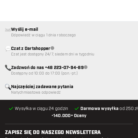
Wyślij e-mail
Odpowiedź w ciągu 1 dnia roboczego
Czat z Dartshopper
Obsługa klienta niedostępna
Czat jest dostępny 24/7, siedem dni w tygodniu
Zadzwoń do nas +48 223-07-94-89
Obsługa klienta niedostępna
Dostępny od 10:00 do 17:00 (pon.-pt.)
Najczęściej zadawane pytania
Natychmiastowa odpowiedź
Wysyłka w ciągu 24 godzin
Darmowa wysyłka
od 250 zł
•
140.000+ Oceny
ZAPISZ SIĘ DO NASZEGO NEWSLETTERA