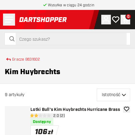
Wysyłka w ciągu 24 godzin
Menu
0
Konto
Moja lista 
Kos
powrót do strony głównej
szukaj
szukaj
Gracze 8631602
Kim Huybrechts
9
artykuły
Istotność
Lotki Bull's Kim Huybrechts Hurricane Brass
dodaj 
otwórz panel recenzji
2.0 (2)
2 gwiazdki oceny
Dostępny
106
zł