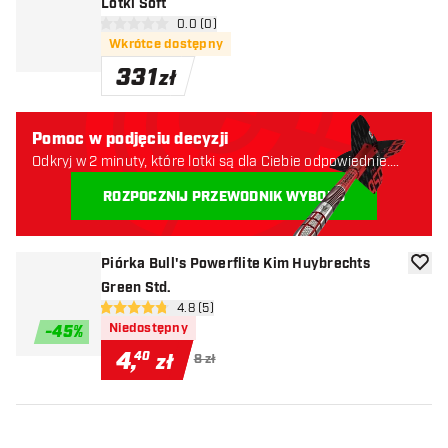
Lotki Soft
otwórz panel recenzji
0.0 (0)
0 gwiazdki oceny
Wkrótce dostępny
331
zł
Pomoc w podjęciu decyzji
Odkryj w 2 minuty, które lotki są dla Ciebie odpowiednie.
Zaczynajmy:
ROZPOCZNIJ PRZEWODNIK WYBORU
Piórka Bull's Powerflite Kim Huybrechts
dodaj 
Green Std.
otwórz panel recenzji
4.8 (5)
4.8 gwiazdki oceny
Niedostępny
-
45
%
4
,
40
zł
8 zł