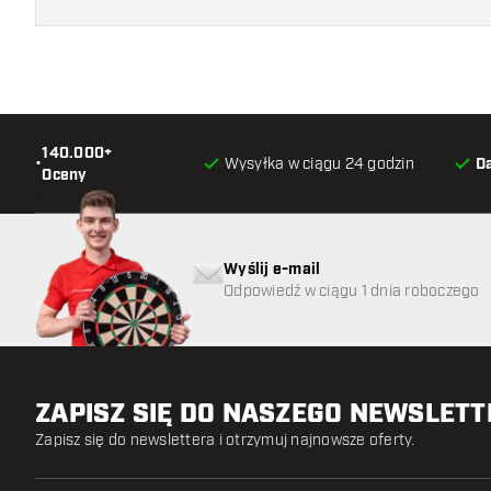
140.000+
•
Wysyłka w ciągu 24 godzin
D
Oceny
Wyślij e-mail
Odpowiedź w ciągu 1 dnia roboczego
ZAPISZ SIĘ DO NASZEGO NEWSLET
Zapisz się do newslettera i otrzymuj najnowsze oferty.