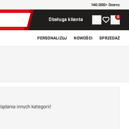
140.000+ Oceny
0
Konto
Moja lista ży
Koszy
Obsługa klienta
PERSONALIZUJ
NOWOŚCI
SPRZEDAŻ
ądania innych kategorii!