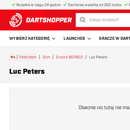
Wysyłka w ciągu 24 godzin
Darmowa wysyłka od 250 złotyv
szukaj
powrót do strony głównej
WYBIERZ KATEGORIĘ
LAUNCHES
GRACZE W DAR
Z Powrotem
Dom
Gracze 8631602
Luc Peters
Luc Peters
Obecnie nic tutaj nie m