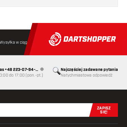
Wysyłka w ciągu 24 godzin
Darmowa wysyłka
od 250 złoty
as +48 223-07-94-
Najczęściej zadawane pytania
Obsługa klienta niedostępna
0:00 do 17:00 (pon.-pt.)
Natychmiastowa odpowiedź
ZAPISZ
Zapisz się t
SIĘ!