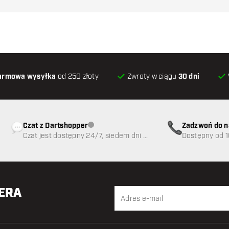
armowa wysyłka
od 250 złoty
Zwroty w ciągu
30 dni
Czat z Dartshopper
Zadzwoń do n
Obsługa klienta niedostępna
Czat jest dostępny 24/7, siedem dni w
89
Dostępny od 1
tygodniu
TERA