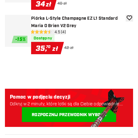
34
zł
40 zł
Piórka L-Style Champagne EZ L1 Standard
dodaj 
Maria O Brien V2 Grey
otwórz panel recenzji
4.5 (4)
4.5 gwiazdki oceny
Dostępny
-
15
%
35
,
70
zł
42 zł
Pomoc w podjęciu decyzji
Odkryj w 2 minuty, które lotki są dla Ciebie odpowiednie.
Zaczynajmy:
ROZPOCZNIJ PRZEWODNIK WYBORU