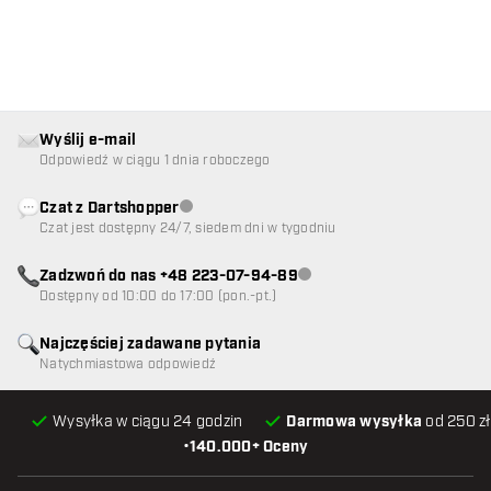
Wyślij e-mail
Odpowiedź w ciągu 1 dnia roboczego
Czat z Dartshopper
Obsługa klienta niedostępna
Czat jest dostępny 24/7, siedem dni w tygodniu
Zadzwoń do nas +48 223-07-94-89
Obsługa klienta niedostępna
Dostępny od 10:00 do 17:00 (pon.-pt.)
Najczęściej zadawane pytania
Natychmiastowa odpowiedź
Wysyłka w ciągu 24 godzin
Darmowa wysyłka
od 250 zł
•
140.000+ Oceny