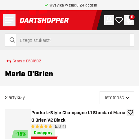
Wysyłka w ciągu 24 godzin
Menu
0
Konto
Moja lista 
Kos
powrót do strony głównej
szukaj
szukaj
Gracze 8631602
Maria O'Brien
2
artykuły
Istotność
Piórka L-Style Champagne L1 Standard Maria
dodaj 
O Brien V2 Black
otwórz panel recenzji
5.0 (1)
5 gwiazdki oceny
Dostępny
-
15
%