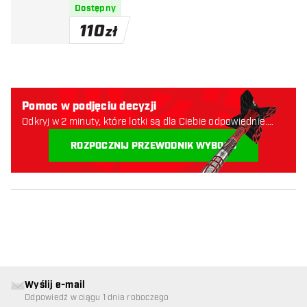
Dostępny
110
zł
Pomoc w podjęciu decyzji
Odkryj w 2 minuty, które lotki są dla Ciebie odpowiednie.
Zaczynajmy:
ROZPOCZNIJ PRZEWODNIK WYBORU
Wyślij e-mail
Odpowiedź w ciągu 1 dnia roboczego