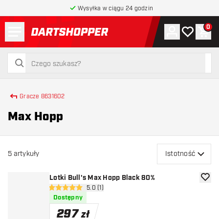
Wysyłka w ciągu 24 godzin
Menu
0
Konto
Moja lista 
Kos
powrót do strony głównej
szukaj
szukaj
Gracze 8631602
Max Hopp
5
artykuły
Istotność
Lotki Bull's Max Hopp Black 80%
dodaj 
otwórz panel recenzji
5.0 (1)
5 gwiazdki oceny
Dostępny
297
zł