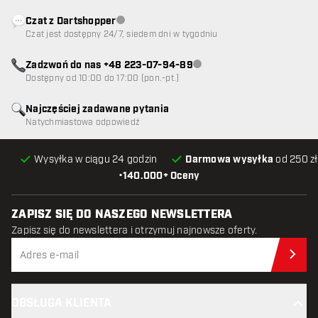
Czat z Dartshopper
Obsługa klienta niedostępna
Czat jest dostępny 24/7, siedem dni w tygodniu
Zadzwoń do nas +48 223-07-94-89
Obsługa klienta niedostępna
Dostępny od 10:00 do 17:00 (pon.-pt.)
Najczęściej zadawane pytania
Natychmiastowa odpowiedź
Wysyłka w ciągu 24 godzin
Darmowa wysyłka
od 250 zł
•
140.000+ Oceny
ZAPISZ SIĘ DO NASZEGO NEWSLETTERA
Zapisz się do newslettera i otrzymuj najnowsze oferty.
Zap
OBSŁUGA KLIENTA