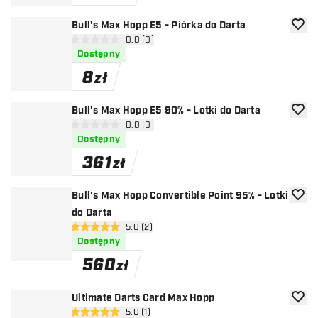
Bull's Max Hopp E5 - Piórka do Darta
dodaj 
otwórz panel recenzji
0.0 (0)
0 gwiazdki oceny
Dostępny
8
zł
Bull's Max Hopp E5 90% - Lotki do Darta
dodaj 
otwórz panel recenzji
0.0 (0)
0 gwiazdki oceny
Dostępny
361
zł
Bull's Max Hopp Convertible Point 95% - Lotki
dodaj 
do Darta
otwórz panel recenzji
5.0 (2)
5 gwiazdki oceny
Dostępny
560
zł
Ultimate Darts Card Max Hopp
dodaj 
otwórz panel recenzji
5.0 (1)
5 gwiazdki oceny