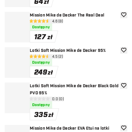
64
zł
Mission Mike de Decker The Real Deal
dodaj 
otwórz panel recenzji
4.6 (8)
4.6 gwiazdki oceny
Dostępny
127
zł
Lotki Soft Mission Mike de Decker 95%
dodaj 
otwórz panel recenzji
4.5 (2)
4.5 gwiazdki oceny
Dostępny
249
zł
Lotki Soft Mission Mike de Decker Black Gold
dodaj 
PVD 95%
otwórz panel recenzji
0.0 (0)
0 gwiazdki oceny
Dostępny
335
zł
Mission Mike de Decker EVA Etui na lotki
dodaj 