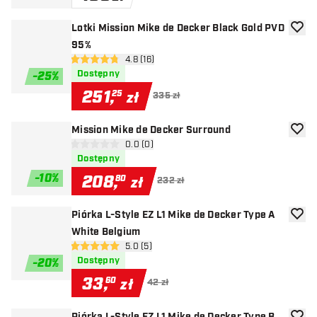
Lotki Mission Mike de Decker Black Gold PVD
dodaj 
95%
otwórz panel recenzji
4.8 (16)
4.8 gwiazdki oceny
Dostępny
-
25
%
251
,
25
zł
335 zł
Mission Mike de Decker Surround
dodaj 
otwórz panel recenzji
0.0 (0)
0 gwiazdki oceny
Dostępny
-
10
%
208
,
80
zł
232 zł
Piórka L-Style EZ L1 Mike de Decker Type A
dodaj 
White Belgium
otwórz panel recenzji
5.0 (5)
5 gwiazdki oceny
Dostępny
-
20
%
33
,
60
zł
42 zł