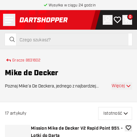
Wysyłka w ciągu 24 godzin
Menu
0
Konto
Moja lista 
Kos
powrót do strony głównej
szukaj
szukaj
Gracze 8631602
Mike de Decker
Więcej
Poznaj Mike’a De Deckera, jednego z najbardziej
rozpoznawalnych belgijskich darterów na torze PDC. W
ostatnich latach De Decker ugruntował swoją pozycję
jako solidny zawodnik Pro Tour. Znany ze swojeg
17
artykuły
Istotność
Mission Mike de Decker V2 Rapid Point 95% -
dodaj 
Lotki do Darta