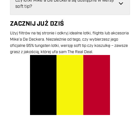
Czy lotki Mike’a De Deckera są dostępne w wersji
soft tip?
ZACZNIJ JUŻ DZIŚ
Użyj filtrów na tej stronie i odkryj idealne lotki, flights lub akcesoria
Mike’a De Deckera. Niezależnie od tego, czy wybierzesz jego
oficjalne 95% tungsten lotki, wersję soft tip czy koszulkę – zawsze
grasz z jakością, której ufa sam The Real Deal.