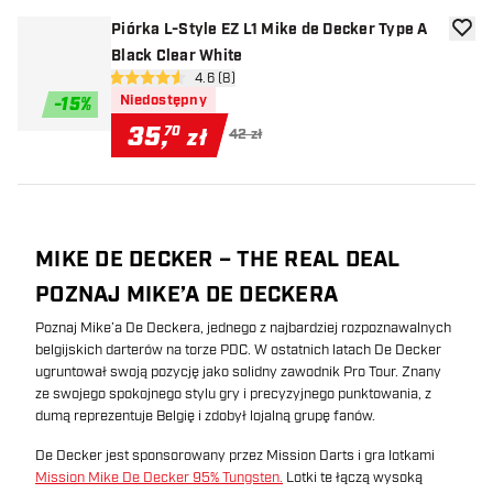
Piórka L-Style EZ L1 Mike de Decker Type A
dodaj 
Black Clear White
otwórz panel recenzji
4.6 (8)
4.6 gwiazdki oceny
Niedostępny
-
15
%
35
,
70
zł
42 zł
MIKE DE DECKER – THE REAL DEAL
POZNAJ MIKE’A DE DECKERA
Poznaj Mike’a De Deckera, jednego z najbardziej rozpoznawalnych
belgijskich darterów na torze PDC. W ostatnich latach De Decker
ugruntował swoją pozycję jako solidny zawodnik Pro Tour. Znany
ze swojego spokojnego stylu gry i precyzyjnego punktowania, z
dumą reprezentuje Belgię i zdobył lojalną grupę fanów.
De Decker jest sponsorowany przez Mission Darts i gra lotkami
Mission Mike De Decker 95% Tungsten.
Lotki te łączą wysoką