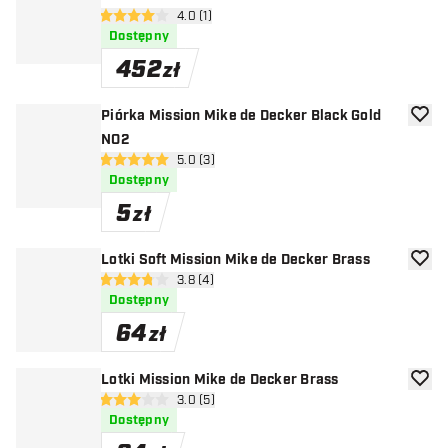
otwórz panel recenzji
4.0 (1)
4 gwiazdki oceny
Dostępny
452
zł
Piórka Mission Mike de Decker Black Gold
dodaj 
NO2
otwórz panel recenzji
5.0 (3)
5 gwiazdki oceny
Dostępny
5
zł
Lotki Soft Mission Mike de Decker Brass
dodaj 
otwórz panel recenzji
3.8 (4)
3.8 gwiazdki oceny
Dostępny
64
zł
Lotki Mission Mike de Decker Brass
dodaj 
otwórz panel recenzji
3.0 (5)
3 gwiazdki oceny
Dostępny