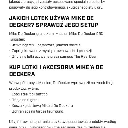
jakość z precyzją i zostały opracowane specjalnie po to, by
pasowały do jego kontrolowanego, skutecznego stylu gry.
JAKICH LOTEK UŻYWA MIKE DE
DECKER? SPRAWDŹ JEGO SETUP
Mike De Decker gra lotkami Mission Mike De Decker 95%
Tungsten:
• 95% tungsten – najwyższej jakości barrele
• Zaprojektowane z myślą o równowadze i precyzji
• Oficjalne lotki używane przez samego The Real Deal
KUP LOTKI I AKCESORIA MIKE’A DE
DECKERA
We współpracy z Mission, De Decker wprowadził na rynek linię
produktów, w tym:
• Lotki steel tip i soft tip
• Oficjalne flights
• Koszulkę dartową Mike’a De Deckera
• Ochraniacz na tarczę (surround)
Użyj filtrów na tej stronie, aby łatwo posortować produkty według
wagi, typu lub akcesoriów i znaleźć swój idealny zestaw De