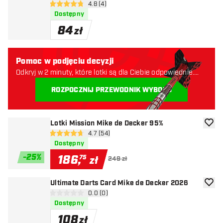
otwórz panel recenzji
4.8 (4)
4.8 gwiazdki oceny
Dostępny
84
zł
Pomoc w podjęciu decyzji
Odkryj w 2 minuty, które lotki są dla Ciebie odpowiednie.
Zaczynajmy:
ROZPOCZNIJ PRZEWODNIK WYBORU
Lotki Mission Mike de Decker 95%
dodaj 
otwórz panel recenzji
4.7 (54)
4.7 gwiazdki oceny
Dostępny
-
25
%
186
,
75
zł
249 zł
Ultimate Darts Card Mike de Decker 2026
dodaj 
otwórz panel recenzji
0.0 (0)
0 gwiazdki oceny
Dostępny
108
zł