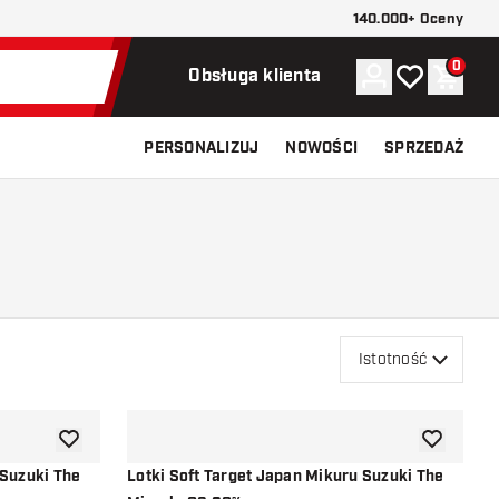
140.000+ Oceny
0
Konto
Moja lista ży
Koszy
Obsługa klienta
PERSONALIZUJ
NOWOŚCI
SPRZEDAŻ
Istotność
dodaj do listy życzeń
dodaj do li
 Suzuki The
Lotki Soft Target Japan Mikuru Suzuki The