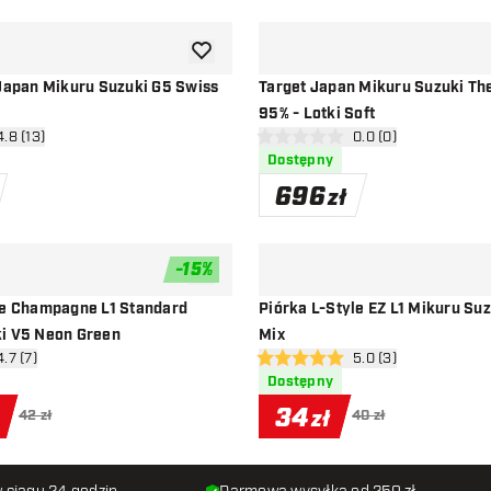
dodaj do listy życzeń
 Japan Mikuru Suzuki G5 Swiss
Target Japan Mikuru Suzuki The
95% - Lotki Soft
órz panel recenzji
4.8 (13)
otwórz panel recenzj
0.0 (0)
ceny
0 gwiazdki oceny
Dostępny
696
zł
-
15
%
dodaj do listy życzeń
yle Champagne L1 Standard
Piórka L-Style EZ L1 Mikuru Su
i V5 Neon Green
Mix
órz panel recenzji
4.7 (7)
otwórz panel recenzj
5.0 (3)
ceny
5 gwiazdki oceny
Dostępny
34
zł
42 zł
40 zł