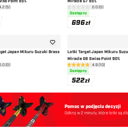
wiss Point 95%
Miracle G7 95%
órz panel recenzji
4.2 (5)
otwórz panel recenzj
0.0 (0)
ceny
0 gwiazdki oceny
Dostępny
696
zł
dodaj do listy życzeń
arget Japan Mikuru Suzuki Brass
Lotki Target Japan Mikuru Suzu
Miracle G6 Swiss Point 90%
órz panel recenzji
0.0 (0)
otwórz panel recenzj
4.9 (10)
ny
4.9 gwiazdki oceny
Dostępny
522
zł
Pomoc w podjęciu decyzji
Odkryj w 2 minuty, które lotki są dl
odpowiednie. Zaczynajmy: