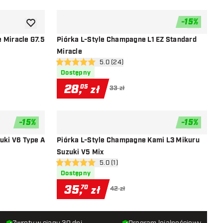
-
15
%
dodaj do listy życzeń
dodaj do li
 Miracle G7.5
Piórka L-Style Champagne L1 EZ Standard
Miracle
i
otwórz panel recenzji
5.0 (24)
5 gwiazdki oceny
Dostępny
28
,
05
zł
33 zł
-
15
%
-
15
%
dodaj do listy życzeń
dodaj do li
zuki V6 Type A
Piórka L-Style Champagne Kami L3 Mikuru
Suzuki V5 Mix
i
otwórz panel recenzji
5.0 (1)
5 gwiazdki oceny
Dostępny
35
,
70
zł
42 zł