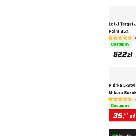
Lotki Target
Point 95%
otw
4.8 gwiazdki o
Dostępny
522
zł
Piórka L-St
Mikuru Suzuk
otw
4.7 gwiazdki o
Dostępny
35
,
70
zł