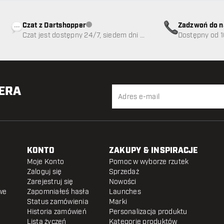
Czat z Dartshopper
Zadzwoń do n
Obsługa klienta niedostępna
Czat jest dostępny 24/7, siedem dni w
89
Dostępny od 1
tygodniu
TERA
KONTO
ZAKUPY & INSPIRACJE
Moje Konto
Pomoc w wyborze rzutek
Zaloguj się
Sprzedaż
Zarejestruj się
Nowości
we
Zapomniałeś hasła
Launches
Status zamówienia
Marki
Historia zamówień
Personalizacja produktu
Lista życzeń
Kategorie produktów