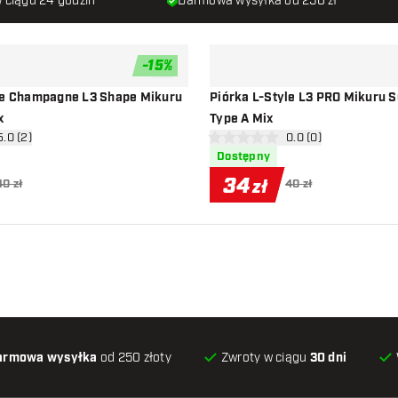
 ciągu 24 godzin
Darmowa wysyłka od 250 zł
-
15
%
dodaj do listy życzeń
yle Champagne L3 Shape Mikuru
Piórka L-Style L3 PRO Mikuru S
x
Type A Mix
órz panel recenzji
5.0 (2)
otwórz panel recenzj
0.0 (0)
ny
0 gwiazdki oceny
Dostępny
34
zł
40 zł
40 zł
armowa wysyłka
od 250 złoty
Zwroty w ciągu
30 dni