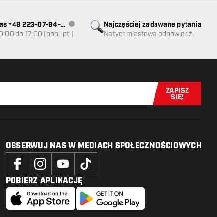
as +48 223-07-94-
Najczęściej zadawane pytania
Obsługa klienta niedostępna
0:00 do 17:00 (pon.-pt.)
Natychmiastowa odpowiedź
ZAPISZ
Zapisz się t
SIĘ!
OBSERWUJ NAS W MEDIACH SPOŁECZNOŚCIOWYCH
POBIERZ APLIKACJĘ