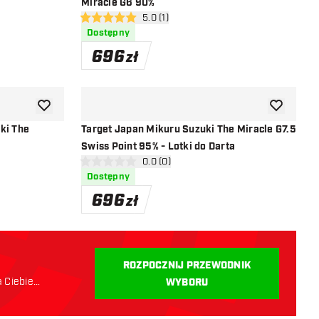
Miracle G6 90%
i
otwórz panel recenzji
5.0 (1)
5 gwiazdki oceny
Dostępny
696
zł
dodaj do listy życzeń
dodaj do li
ki The
Target Japan Mikuru Suzuki The Miracle G7.5
Swiss Point 95% - Lotki do Darta
i
otwórz panel recenzji
0.0 (0)
0 gwiazdki oceny
Dostępny
696
zł
ROZPOCZNIJ PRZEWODNIK
a Ciebie
WYBORU