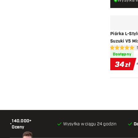
Wysyłka w
Piórka L-St
Suzuki V5 Mi
otw
5 gwiazdki oce
Dostępny
34
zł
140.000+
•
Wysyłka w ciągu 24 godzin
D
Oceny