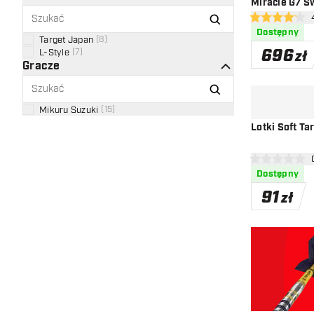
Miracle G7 S
otw
4.2 gwiazdki o
Dostępny
Target Japan
(
8
)
696
L-Style
(
7
)
zł
Gracze
Mikuru Suzuki
(
15
)
Lotki Soft T
otw
0 gwiazdki oce
Dostępny
91
zł