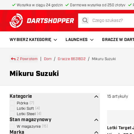
Wysyłka w ciągu 24 godzin
Darmowa wysyłka od 250 złotyv
szukaj
powrót do strony głównej
WYBIERZ KATEGORIĘ
LAUNCHES
GRACZE W DAR
Z Powrotem
Dom
Gracze 8631602
Mikuru Suzuki
Mikuru Suzuki
Kategorie
15
artykuły
Piórka
(
7
)
Lotki Soft
(
4
)
Lotki Steel
(
4
)
Stan magazynowy
W magazynie
(
15
)
Lotki Target
Marka