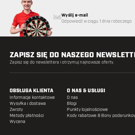
Wyślij e-mail
Odpowiedź w ciągu 1 dnia roboczego
ZAPISZ SIĘ DO NASZEGO NEWSLET
Zapisz się do newslettera i otrzymuj najnowsze oferty.
OBSŁUGA KLIENTA
O NAS & USŁUGI
Informacje kontaktowe
O nas
Wysyłka i dostawa
Blogi
Zwroty
Punkty lojalnościowe
Metody płatności
Kody rabatowe & Bony podarunko
Wycena