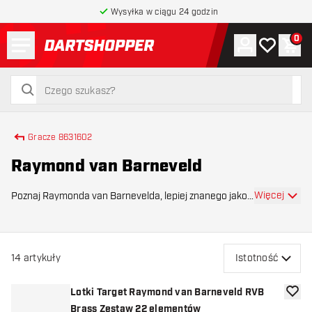
Wysyłka w ciągu 24 godzin
Menu
0
Konto
Moja lista 
Kos
powrót do strony głównej
szukaj
szukaj
Gracze 8631602
Raymond van Barneveld
Więcej
Poznaj Raymonda van Barnevelda, lepiej znanego jako
„Barney”. Holender jest jednym z najwybitniejszych
graczy w historii darta i prawdziwą ikoną tego sportu. Z
pięcioma tytułami mistrza świata (1998,
14
artykuły
Istotność
Lotki Target Raymond van Barneveld RVB
dodaj 
Brass Zestaw 22 elementów