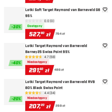
Lotki Soft Target Raymond van Barneveld G6
dodaj 
95%
otwórz panel recenzji
0.0 (0)
0 gwiazdki oceny
Dostępny
-
30
%
527
,
80
zł
754 zł
Lotki Target Raymond van Barneveld
dodaj 
Barney25 Swiss Point 95%
otwórz panel recenzji
4.7 (58)
4.7 gwiazdki oceny
Niedostępny
-
40
%
291
,
60
zł
486 zł
Lotki Target Raymond van Barneveld RVB
dodaj 
80% Black Swiss Point
otwórz panel recenzji
4.4 (34)
4.4 gwiazdki oceny
Niedostępny
-
20
%
207
,
20
zł
259 zł