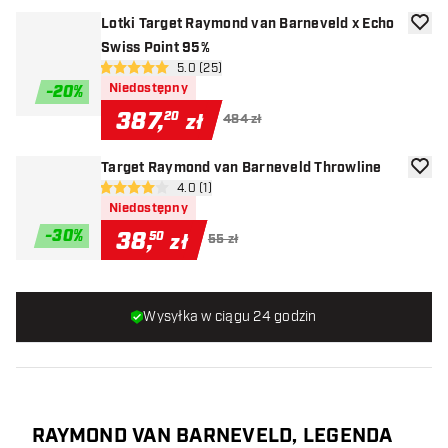
Lotki Target Raymond van Barneveld x Echo
dodaj 
Swiss Point 95%
otwórz panel recenzji
5.0 (25)
5 gwiazdki oceny
Niedostępny
-
20
%
387
,
20
zł
484 zł
Target Raymond van Barneveld Throwline
dodaj 
otwórz panel recenzji
4.0 (1)
4 gwiazdki oceny
Niedostępny
-
30
%
38
,
50
zł
55 zł
Wysyłka w ciągu 24 godzin
RAYMOND VAN BARNEVELD, LEGENDA