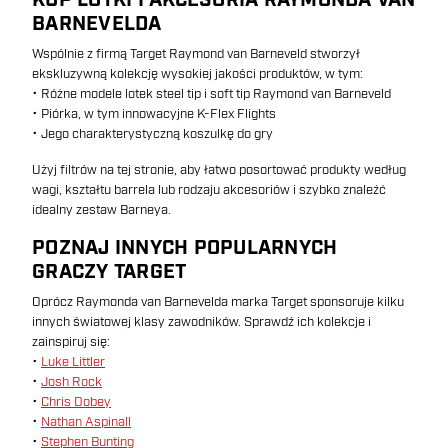
KUP LOTKI I AKCESORIA RAYMONDA VAN
BARNEVELDA
Wspólnie z firmą Target Raymond van Barneveld stworzył
ekskluzywną kolekcję wysokiej jakości produktów, w tym:
• Różne modele lotek steel tip i soft tip Raymond van Barneveld
• Piórka, w tym innowacyjne K-Flex Flights
• Jego charakterystyczną koszulkę do gry
Użyj filtrów na tej stronie, aby łatwo posortować produkty według
wagi, kształtu barrela lub rodzaju akcesoriów i szybko znaleźć
idealny zestaw Barneya.
POZNAJ INNYCH POPULARNYCH
GRACZY TARGET
Oprócz Raymonda van Barnevelda marka Target sponsoruje kilku
innych światowej klasy zawodników. Sprawdź ich kolekcje i
zainspiruj się:
•
Luke Littler
•
Josh Rock
•
Chris Dobey
•
Nathan Aspinall
•
Stephen Bunting