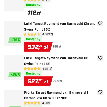
otwórz panel recenzji
5.0 (3)
5 gwiazdki oceny
Dostępny
112
zł
Lotki Target Raymond van Barneveld Chrono
dodaj 
Swiss Point 95%
otwórz panel recenzji
4.6 (37)
4.6 gwiazdki oceny
Dostępny
-
35
%
532
,
35
zł
819 zł
Lotki Target Raymond van Barneveld G6
dodaj 
Swiss Point 95%
otwórz panel recenzji
4.8 (13)
4.8 gwiazdki oceny
Dostępny
-
30
%
527
,
80
zł
754 zł
Piórka Target Raymond van Barneveld 3
dodaj 
Chrono Pro Ultra 3 Set NO2
otwórz panel recenzji
4.9 (9)
4.9 gwiazdki oceny