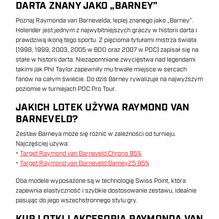
DARTA ZNANY JAKO „BARNEY”
Poznaj Raymonda van Barnevelda, lepiej znanego jako „Barney”.
Holender jest jednym z najwybitniejszych graczy w historii darta i
prawdziwą ikoną tego sportu. Z pięcioma tytułami mistrza świata
(1998, 1999, 2003, 2005 w BDO oraz 2007 w PDC) zapisał się na
stałe w historii darta. Niezapomniane zwycięstwa nad legendami
takimi jak Phil Taylor zapewniły mu trwałe miejsce w sercach
fanów na całym świecie. Do dziś Barney rywalizuje na najwyższym
poziomie w turniejach PDC Pro Tour.
JAKICH LOTEK UŻYWA RAYMOND VAN
BARNEVELD?
Zestaw Barneya może się różnić w zależności od turnieju.
Najczęściej używa:
•
Target Raymond van Barneveld Chrono 95%
•
Target Raymond van Barneveld Barney25 95%
Oba modele wyposażone są w technologię Swiss Point, która
zapewnia elastyczność i szybkie dostosowanie zestawu, idealnie
pasując do jego wszechstronnego stylu gry.