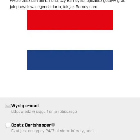
wybierzesz barrele Chrono, czy Barney25, będziesz gotowy grać
jak prawdziwa legenda darta, tak jak Barney sam.
Wyślij e-mail
Odpowiedź w ciągu 1 dnia roboczego
Czat z Dartshopper
Obsługa klienta niedostępna
Czat jest dostępny 24/7, siedem dni w tygodniu