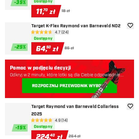
Dostępny
-
35
%
11
,
70
zł
18 zł
Target K-Flex Raymond van Barneveld NO2
dodaj 
otwórz panel recenzji
4.7 (24)
4.7 gwiazdki oceny
Dostępny
-
25
%
64
,
50
zł
86 zł
Pomoc w podjęciu decyzji
Odkryj w 2 minuty, które lotki są dla Ciebie odpowiednie.
Zaczynajmy:
ROZPOCZNIJ PRZEWODNIK WYBORU
Target Raymond van Barneveld Collarless
dodaj 
2025
otwórz panel recenzji
4.9 (14)
4.9 gwiazdki oceny
Dostępny
-
15
%
224
,
40
zł
264 zł