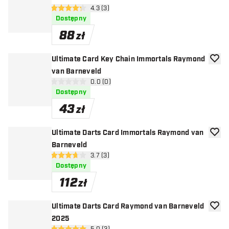
otwórz panel recenzji
4.3 (3)
4.3 gwiazdki oceny
Dostępny
88
zł
Ultimate Card Key Chain Immortals Raymond
dodaj 
van Barneveld
otwórz panel recenzji
0.0 (0)
0 gwiazdki oceny
Dostępny
43
zł
Ultimate Darts Card Immortals Raymond van
dodaj 
Barneveld
otwórz panel recenzji
3.7 (3)
3.7 gwiazdki oceny
Dostępny
112
zł
Ultimate Darts Card Raymond van Barneveld
dodaj 
2025