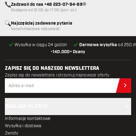
Zadzwoń do nas +48 223-07-94-89
Obsługa klienta niedostępna
Dostępny od 10:00 do 17:00 (pon.-pt.)
Najczęściej zadawane pytania
Natychmiastowa odpowiedź
Wysyłka w ciągu 24 godzin
Darmowa wysyłka
od 250 zł
•
140.000+ Oceny
ZAPISZ SIĘ DO NASZEGO NEWSLETTERA
Zapisz się do newslettera i otrzymuj najnowsze oferty.
Zap
OBSŁUGA KLIENTA
Informacje kontaktowe
Wysyłka i dostawa
Zwroty