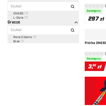
otw
0 gwiazdki oce
Dostępny
ONE80
(
3
)
297
L-Style
(
2
)
zł
Gracze
Rene Eidams
(
4
)
Brak
(
1
)
Piórka ONE8
otw
0 gwiazdki oce
Dostępny
3
,
60
zł