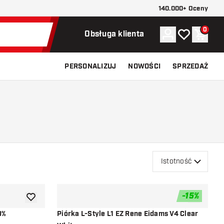
140.000+ Oceny
0
Konto
Moja lista ży
Koszy
Obsługa klienta
PERSONALIZUJ
NOWOŚCI
SPRZEDAŻ
Istotność
-
15
%
dodaj do listy życzeń
dodaj do li
0%
Piórka L-Style L1 EZ Rene Eidams V4 Clear