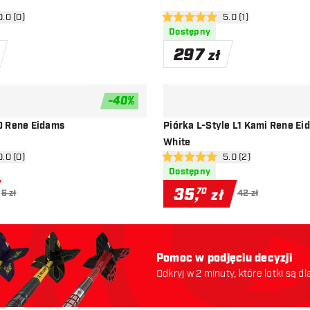
órz panel recenzji
0.0 (0)
otwórz panel recenzj
5.0 (1)
ny
5 gwiazdki oceny
Dostępny
297
zł
-
40
%
dodaj do listy życzeń
0 Rene Eidams
Piórka L-Style L1 Kami Rene Ei
White
órz panel recenzji
0.0 (0)
otwórz panel recenzj
5.0 (2)
ny
5 gwiazdki oceny
Dostępny
35
,
70
zł
6 zł
42 zł
Pomoc w podjęciu decyzji
Odkryj w 2 minuty, które lotki są dl
odpowiednie. Zaczynajmy: