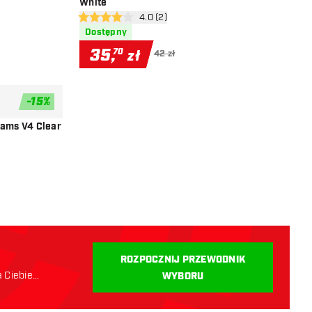
White
i
otwórz panel recenzji
4.0 (2)
4 gwiazdki oceny
Dostępny
35
,
70
zł
42 zł
-
15
%
dodaj do listy życzeń
dams V4 Clear
i
ROZPOCZNIJ PRZEWODNIK
a Ciebie
WYBORU