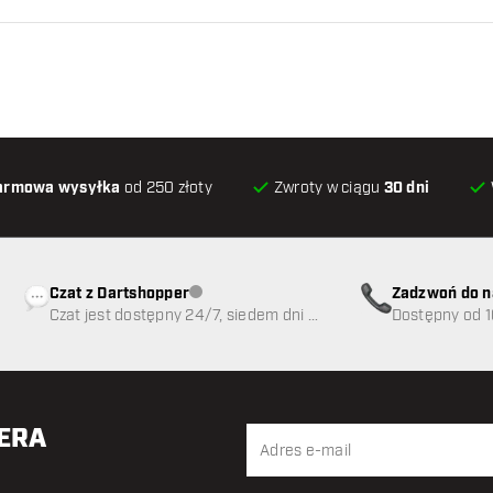
armowa wysyłka
od 250 złoty
Zwroty w ciągu
30 dni
Czat z Dartshopper
Zadzwoń do n
Obsługa klienta niedostępna
Czat jest dostępny 24/7, siedem dni w
89
Dostępny od 1
tygodniu
TERA