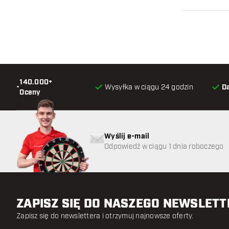
140.000+
•
Wysyłka w ciągu 24 godzin
D
Oceny
Wyślij e-mail
Odpowiedź w ciągu 1 dnia roboczego
ZAPISZ SIĘ DO NASZEGO NEWSLET
Zapisz się do newslettera i otrzymuj najnowsze oferty.