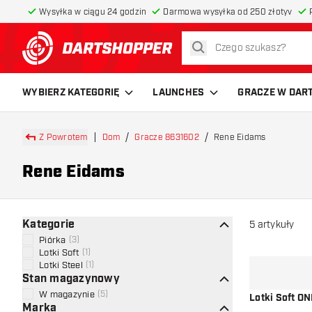
Wysyłka w ciągu 24 godzin
Darmowa wysyłka od 250 złotyv
szukaj
powrót do strony głównej
WYBIERZ KATEGORIĘ
LAUNCHES
GRACZE W DAR
Z Powrotem
Dom
Gracze 8631602
Rene Eidams
Rene Eidams
Kategorie
5
artykuły
Piórka
(
3
)
Lotki Soft
(
1
)
Lotki Steel
(
1
)
Stan magazynowy
W magazynie
(
5
)
Lotki Soft O
Marka