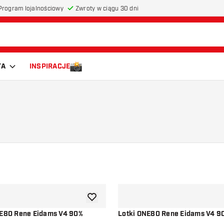
Program lojalnościowy
Zwroty w ciągu 30 dni
TA
INSPIRACJE
dodaj do listy życzeń
NE80 Rene Eidams V4 90%
Lotki ONE80 Rene Eidams V4 9