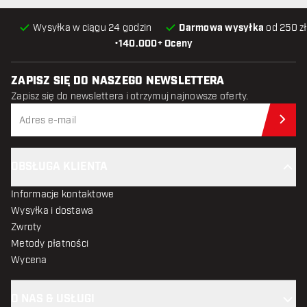
Wysyłka w ciągu 24 godzin
Darmowa wysyłka
od 250 zł
•
140.000+ Oceny
ZAPISZ SIĘ DO NASZEGO NEWSLETTERA
Zapisz się do newslettera i otrzymuj najnowsze oferty.
Zap
OBSŁUGA KLIENTA
Informacje kontaktowe
Wysyłka i dostawa
Zwroty
Metody płatności
Wycena
O NAS & USŁUGI