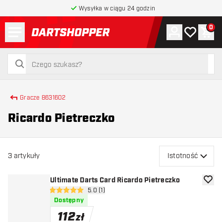
Wysyłka w ciągu 24 godzin
Menu
0
Konto
Moja lista 
Kos
powrót do strony głównej
szukaj
szukaj
Gracze 8631602
Ricardo Pietreczko
3
artykuły
Istotność
Ultimate Darts Card Ricardo Pietreczko
dodaj 
otwórz panel recenzji
5.0 (1)
5 gwiazdki oceny
Dostępny
112
zł