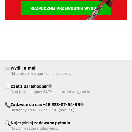
Zaczynajmy:
ROZPOCZNIJ PRZEWODNIK WYBORU
Wyślij e-mail
Odpowiedź w ciągu 1 dnia roboczego
Czat z Dartshopper
Obsługa klienta niedostępna
Czat jest dostępny 24/7, siedem dni w tygodniu
Zadzwoń do nas +48 223-07-94-89
Obsługa klienta niedostępna
Dostępny od 10:00 do 17:00 (pon.-pt.)
Najczęściej zadawane pytania
Natychmiastowa odpowiedź