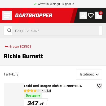
Wysyłka w ciągu 24 godzin
Menu
0
Konto
Moja lista 
Kos
powrót do strony głównej
szukaj
szukaj
Gracze 8631602
Richie Burnett
1
artykuły
Istotność
Lotki Red Dragon Richie Burnett 90%
dodaj 
otwórz panel recenzji
4.0 (3)
4 gwiazdki oceny
Dostępny
347
zł