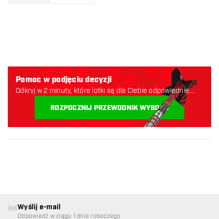
Pomoc w podjęciu decyzji
Odkryj w 2 minuty, które lotki są dla Ciebie odpowiednie.
Zaczynajmy:
ROZPOCZNIJ PRZEWODNIK WYBORU
Wyślij e-mail
Odpowiedź w ciągu 1 dnia roboczego