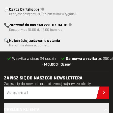
Czat z Dartshopper
Obsługa klienta niedostępna
Czat jest dostępny 24/7, siedem dni w tygodniu
Zadzwoń do nas +48 223-07-94-89
Obsługa klienta niedostępna
Dostępny od 10:00 do 17:00 (pon.-pt.)
Najczęściej zadawane pytania
Natychmiastowa odpowiedź
Wysyłka w ciągu 24 godzin
Darmowa wysyłka
od 250 zł
•
140.000+ Oceny
ZAPISZ SIĘ DO NASZEGO NEWSLETTERA
Zapisz się do newslettera i otrzymuj najnowsze oferty.
Zap
OBSŁUGA KLIENTA