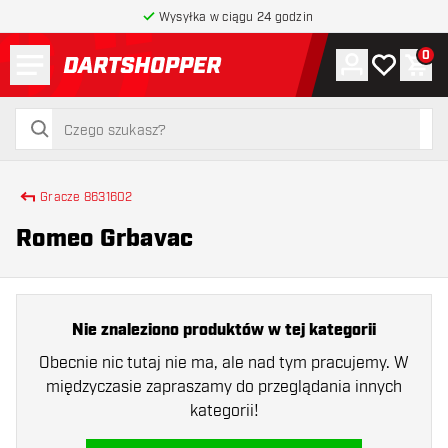
Wysyłka w ciągu 24 godzin
Menu
0
Konto
Moja lista 
Kos
powrót do strony głównej
szukaj
szukaj
Gracze 8631602
Romeo Grbavac
Nie znaleziono produktów w tej kategorii
Obecnie nic tutaj nie ma, ale nad tym pracujemy. W
międzyczasie zapraszamy do przeglądania innych
kategorii!