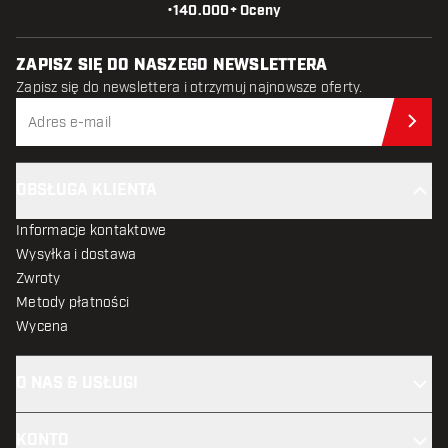
•
140.000+ Oceny
ZAPISZ SIĘ DO NASZEGO NEWSLETTERA
Zapisz się do newslettera i otrzymuj najnowsze oferty.
Zap
OBSŁUGA KLIENTA
Informacje kontaktowe
Wysyłka i dostawa
Zwroty
Metody płatności
Wycena
O NAS & USŁUGI
KONTO