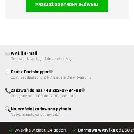
PRZEJDŹ DO STRONY GŁÓWNEJ
Wyślij e-mail
Odpowiedź w ciągu 1 dnia roboczego
Czat z Dartshopper
Obsługa klienta niedostępna
Czat jest dostępny 24/7, siedem dni w tygodniu
Zadzwoń do nas +48 223-07-94-89
Obsługa klienta niedostępna
Dostępny od 10:00 do 17:00 (pon.-pt.)
Najczęściej zadawane pytania
Natychmiastowa odpowiedź
Wysyłka w ciągu 24 godzin
Darmowa wysyłka
od 250 zł