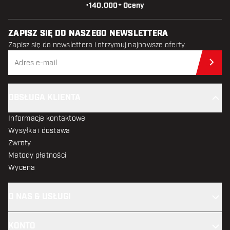
•
140.000+ Oceny
ZAPISZ SIĘ DO NASZEGO NEWSLETTERA
Zapisz się do newslettera i otrzymuj najnowsze oferty.
Zap
OBSŁUGA KLIENTA
Informacje kontaktowe
Wysyłka i dostawa
Zwroty
Metody płatności
Wycena
O NAS & USŁUGI
KONTO