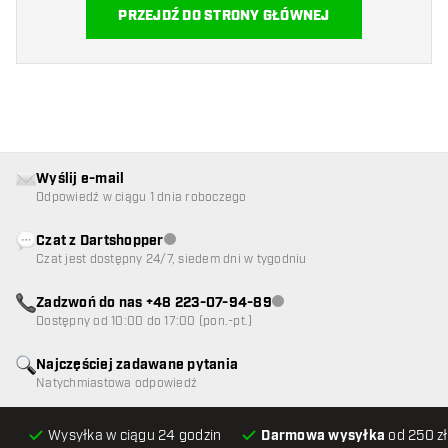
PRZEJDŹ DO STRONY GŁÓWNEJ
Wyślij e-mail
Odpowiedź w ciągu 1 dnia roboczego
Czat z Dartshopper
Obsługa klienta niedostępna
Czat jest dostępny 24/7, siedem dni w tygodniu
Zadzwoń do nas +48 223-07-94-89
Obsługa klienta niedostępna
Dostępny od 10:00 do 17:00 (pon.-pt.)
Najczęściej zadawane pytania
Natychmiastowa odpowiedź
Wysyłka w ciągu 24 godzin
Darmowa wysyłka
od 250 zł