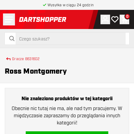
Wysyłka w ciągu 24 godzin
Menu
0
Konto
Moja lista 
Kos
powrót do strony głównej
szukaj
szukaj
Gracze 8631602
Ross Montgomery
Nie znaleziono produktów w tej kategorii
Obecnie nic tutaj nie ma, ale nad tym pracujemy. W
międzyczasie zapraszamy do przeglądania innych
kategorii!