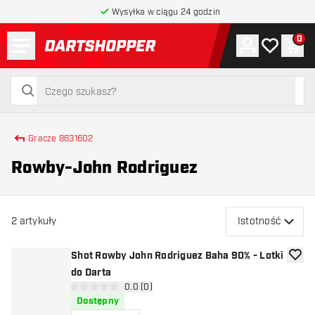
Wysyłka w ciągu 24 godzin
Menu
0
Konto
Moja lista 
Kos
powrót do strony głównej
szukaj
szukaj
Gracze 8631602
Rowby-John Rodriguez
2
artykuły
Istotność
Shot Rowby John Rodriguez Baha 90% - Lotki
dodaj 
do Darta
otwórz panel recenzji
0.0 (0)
0 gwiazdki oceny
Dostępny