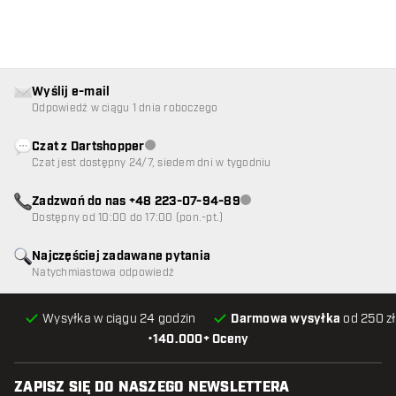
Wyślij e-mail
Odpowiedź w ciągu 1 dnia roboczego
Czat z Dartshopper
Obsługa klienta niedostępna
Czat jest dostępny 24/7, siedem dni w tygodniu
Zadzwoń do nas +48 223-07-94-89
Obsługa klienta niedostępna
Dostępny od 10:00 do 17:00 (pon.-pt.)
Najczęściej zadawane pytania
Natychmiastowa odpowiedź
Wysyłka w ciągu 24 godzin
Darmowa wysyłka
od 250 zł
•
140.000+ Oceny
ZAPISZ SIĘ DO NASZEGO NEWSLETTERA