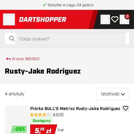
Wysyłka w ciągu 24 godzin
Menu
0
Konto
Moja lista 
Kos
powrót do strony głównej
szukaj
szukaj
Gracze 8631602
Rusty-Jake Rodriguez
4
artykuły
Istotność
Piórka BULL'S Metrixx Rusty-Jake Rodriguez
dodaj 
otwórz panel recenzji
4.0 (1)
4 gwiazdki oceny
Dostępny
-
25
%
5
,
25
zł
7 zł