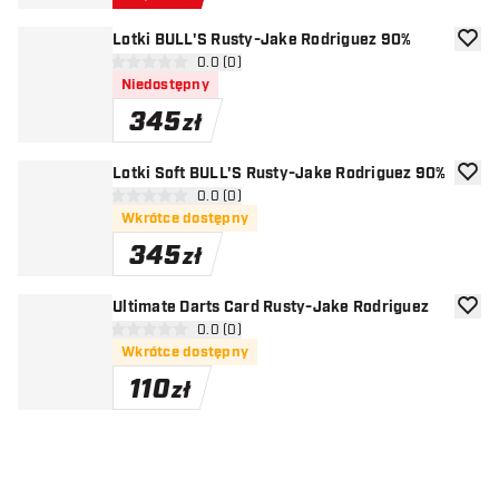
Lotki BULL'S Rusty-Jake Rodriguez 90%
dodaj 
otwórz panel recenzji
0.0 (0)
0 gwiazdki oceny
Niedostępny
345
zł
Lotki Soft BULL'S Rusty-Jake Rodriguez 90%
dodaj 
otwórz panel recenzji
0.0 (0)
0 gwiazdki oceny
Wkrótce dostępny
345
zł
Ultimate Darts Card Rusty-Jake Rodriguez
dodaj 
otwórz panel recenzji
0.0 (0)
0 gwiazdki oceny
Wkrótce dostępny
110
zł