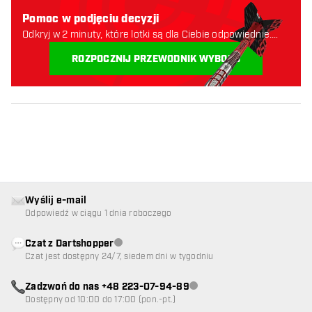
Pomoc w podjęciu decyzji
Odkryj w 2 minuty, które lotki są dla Ciebie odpowiednie.
Zaczynajmy:
ROZPOCZNIJ PRZEWODNIK WYBORU
Wyślij e-mail
Odpowiedź w ciągu 1 dnia roboczego
Czat z Dartshopper
Obsługa klienta niedostępna
Czat jest dostępny 24/7, siedem dni w tygodniu
Zadzwoń do nas +48 223-07-94-89
Obsługa klienta niedostępna
Dostępny od 10:00 do 17:00 (pon.-pt.)