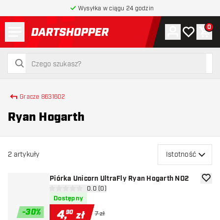
Wysyłka w ciągu 24 godzin
Menu
0
Konto
Moja lista 
Kos
powrót do strony głównej
szukaj
szukaj
Gracze 8631602
Ryan Hogarth
2
artykuły
Istotność
Piórka Unicorn UltraFly Ryan Hogarth NO2
dodaj 
otwórz panel recenzji
0.0 (0)
0 gwiazdki oceny
Dostępny
-
30
%
4
,
90
zł
7 zł