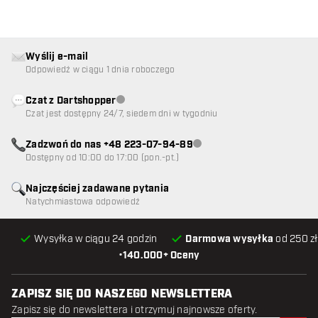
Wyślij e-mail
Odpowiedź w ciągu 1 dnia roboczego
Czat z Dartshopper
Obsługa klienta niedostępna
Czat jest dostępny 24/7, siedem dni w tygodniu
Zadzwoń do nas +48 223-07-94-89
Obsługa klienta niedostępna
Dostępny od 10:00 do 17:00 (pon.-pt.)
Najczęściej zadawane pytania
Natychmiastowa odpowiedź
Wysyłka w ciągu 24 godzin
Darmowa wysyłka
od 250 zł
•
140.000+ Oceny
ZAPISZ SIĘ DO NASZEGO NEWSLETTERA
Zapisz się do newslettera i otrzymuj najnowsze oferty.