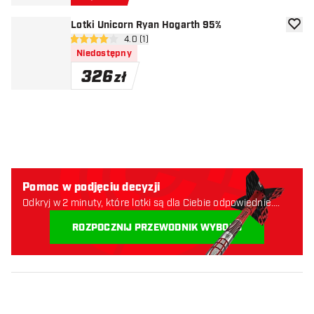
Lotki Unicorn Ryan Hogarth 95%
dodaj 
otwórz panel recenzji
4.0 (1)
4 gwiazdki oceny
Niedostępny
326
zł
Pomoc w podjęciu decyzji
Odkryj w 2 minuty, które lotki są dla Ciebie odpowiednie.
Zaczynajmy:
ROZPOCZNIJ PRZEWODNIK WYBORU