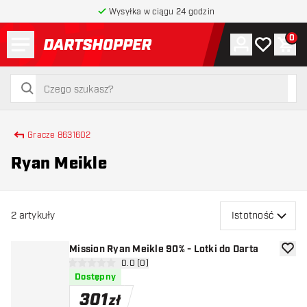
Wysyłka w ciągu 24 godzin
Menu
0
Konto
Moja lista 
Kos
powrót do strony głównej
szukaj
szukaj
Gracze 8631602
Ryan Meikle
2
artykuły
Istotność
Mission Ryan Meikle 90% - Lotki do Darta
dodaj 
otwórz panel recenzji
0.0 (0)
0 gwiazdki oceny
Dostępny
301
zł