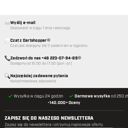
Wyślij e-mail
Odpowiedź w ciągu 1 dnia roboczego
Czat z Dartshopper
Obsługa klienta niedostępna
Czat jest dostępny 24/7, siedem dni w tygodniu
Zadzwoń do nas +48 223-07-94-89
Obsługa klienta niedostępna
Dostępny od 10:00 do 17:00 (pon.-pt.)
Najczęściej zadawane pytania
Natychmiastowa odpowiedź
Wysyłka w ciągu 24 godzin
Darmowa wysyłka
od 250 zł
•
140.000+ Oceny
ZAPISZ SIĘ DO NASZEGO NEWSLETTERA
Zapisz się do newslettera i otrzymuj najnowsze oferty.