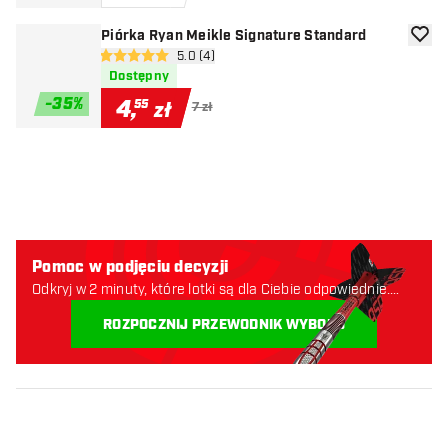
Piórka Ryan Meikle Signature Standard
dodaj 
otwórz panel recenzji
5.0 (4)
5 gwiazdki oceny
Dostępny
-
35
%
4
,
55
zł
7 zł
Pomoc w podjęciu decyzji
Odkryj w 2 minuty, które lotki są dla Ciebie odpowiednie.
Zaczynajmy:
ROZPOCZNIJ PRZEWODNIK WYBORU