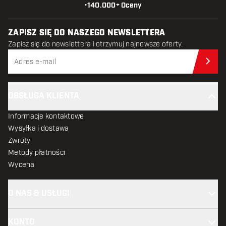
•
140.000+ Oceny
ZAPISZ SIĘ DO NASZEGO NEWSLETTERA
Zapisz się do newslettera i otrzymuj najnowsze oferty.
Zap
OBSŁUGA KLIENTA
Informacje kontaktowe
Wysyłka i dostawa
Zwroty
Metody płatności
Wycena
O NAS & USŁUGI
KONTO