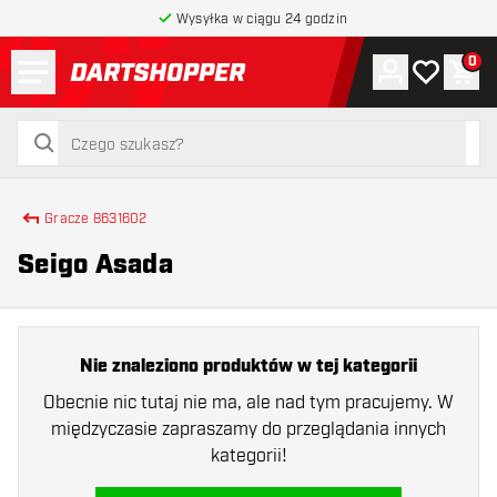
Wysyłka w ciągu 24 godzin
Menu
0
Konto
Moja lista 
Kos
powrót do strony głównej
szukaj
szukaj
Gracze 8631602
Seigo Asada
Nie znaleziono produktów w tej kategorii
Obecnie nic tutaj nie ma, ale nad tym pracujemy. W
międzyczasie zapraszamy do przeglądania innych
kategorii!