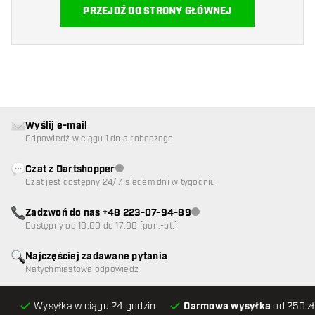
PRZEJDŹ DO STRONY GŁÓWNEJ
Wyślij e-mail
Odpowiedź w ciągu 1 dnia roboczego
Czat z Dartshopper
Obsługa klienta niedostępna
Czat jest dostępny 24/7, siedem dni w tygodniu
Zadzwoń do nas +48 223-07-94-89
Obsługa klienta niedostępna
Dostępny od 10:00 do 17:00 (pon.-pt.)
Najczęściej zadawane pytania
Natychmiastowa odpowiedź
Wysyłka w ciągu 24 godzin
Darmowa wysyłka
od 250 zł