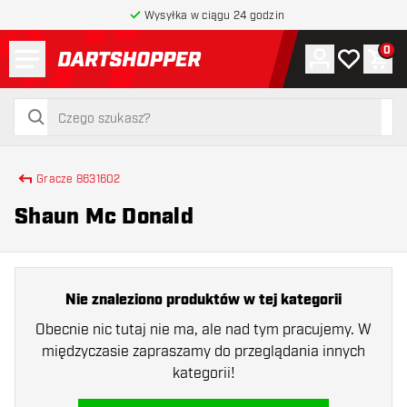
Wysyłka w ciągu 24 godzin
Menu
0
Konto
Moja lista 
Kos
powrót do strony głównej
szukaj
szukaj
Gracze 8631602
Shaun Mc Donald
Nie znaleziono produktów w tej kategorii
Obecnie nic tutaj nie ma, ale nad tym pracujemy. W
międzyczasie zapraszamy do przeglądania innych
kategorii!