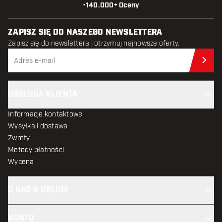
•
140.000+ Oceny
ZAPISZ SIĘ DO NASZEGO NEWSLETTERA
Zapisz się do newslettera i otrzymuj najnowsze oferty.
Zap
OBSŁUGA KLIENTA
Informacje kontaktowe
Wysyłka i dostawa
Zwroty
Metody płatności
Wycena
O NAS & USŁUGI
KONTO