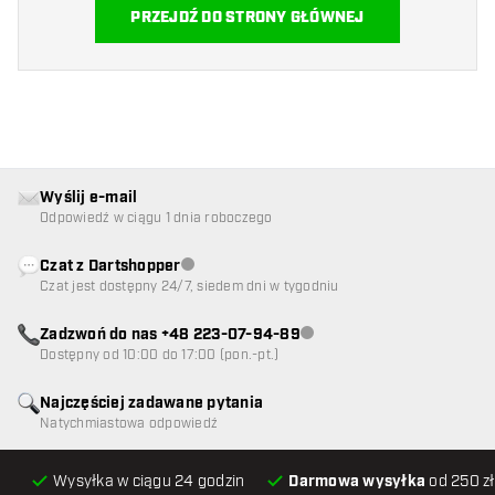
PRZEJDŹ DO STRONY GŁÓWNEJ
Wyślij e-mail
Odpowiedź w ciągu 1 dnia roboczego
Czat z Dartshopper
Obsługa klienta niedostępna
Czat jest dostępny 24/7, siedem dni w tygodniu
Zadzwoń do nas +48 223-07-94-89
Obsługa klienta niedostępna
Dostępny od 10:00 do 17:00 (pon.-pt.)
Najczęściej zadawane pytania
Natychmiastowa odpowiedź
Wysyłka w ciągu 24 godzin
Darmowa wysyłka
od 250 zł