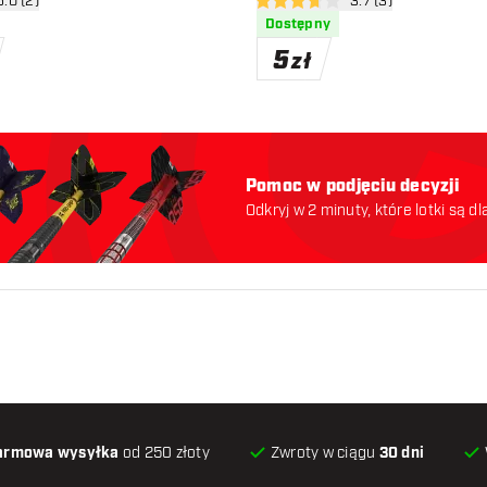
órz panel recenzji
5.0 (2)
otwórz panel recenzj
3.7 (3)
ny
3.7 gwiazdki oceny
Dostępny
5
zł
Pomoc w podjęciu decyzji
Odkryj w 2 minuty, które lotki są dl
odpowiednie. Zaczynajmy:
armowa wysyłka
od 250 złoty
Zwroty w ciągu
30 dni