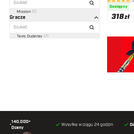
otw
5 gwiazdki oce
Dostępny
Mission
(
2
)
318
zł
Gracze
Tavis Dudeney
(
2
)
140.000+
•
Wysyłka w ciągu 24 godzin
D
Oceny