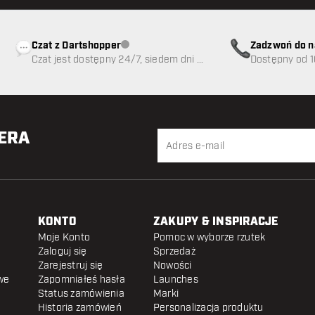
Czat z Dartshopper
Zadzwoń do n
Obsługa klienta niedostępna
Czat jest dostępny 24/7, siedem dni w
89
Dostępny od 1
tygodniu
TERA
KONTO
ZAKUPY & INSPIRACJE
Moje Konto
Pomoc w wyborze rzutek
Zaloguj się
Sprzedaż
Zarejestruj się
Nowości
we
Zapomniałeś hasła
Launches
Status zamówienia
Marki
Historia zamówień
Personalizacja produktu