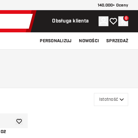
140.000+ Oceny
0
Konto
Moja lista ży
Koszy
Obsługa klienta
PERSONALIZUJ
NOWOŚCI
SPRZEDAŻ
Istotność
dodaj do listy życzeń
NO2