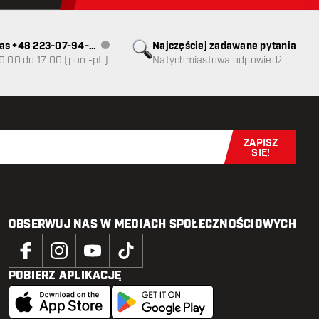
as +48 223-07-94-
Najczęściej zadawane pytania
Obsługa klienta niedostępna
0:00 do 17:00 (pon.-pt.)
Natychmiastowa odpowiedź
ZAPISZ
Zapisz się t
SIĘ!
OBSERWUJ NAS W MEDIACH SPOŁECZNOŚCIOWYCH
POBIERZ APLIKACJĘ