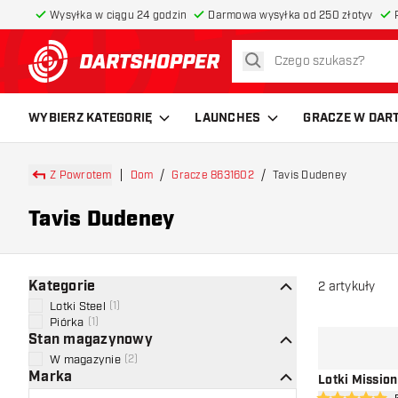
Wysyłka w ciągu 24 godzin
Darmowa wysyłka od 250 złotyv
szukaj
powrót do strony głównej
WYBIERZ KATEGORIĘ
LAUNCHES
GRACZE W DAR
Z Powrotem
Dom
Gracze 8631602
Tavis Dudeney
Tavis Dudeney
Kategorie
2
artykuły
Lotki Steel
(
1
)
Piórka
(
1
)
Stan magazynowy
W magazynie
(
2
)
Marka
Lotki Missio