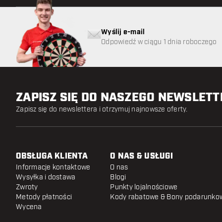
Wyślij e-mail
Odpowiedź w ciągu 1 dnia roboczego
ZAPISZ SIĘ DO NASZEGO NEWSLET
Zapisz się do newslettera i otrzymuj najnowsze oferty.
OBSŁUGA KLIENTA
O NAS & USŁUGI
Informacje kontaktowe
O nas
Wysyłka i dostawa
Blogi
Zwroty
Punkty lojalnościowe
Metody płatności
Kody rabatowe & Bony podarunko
Wycena