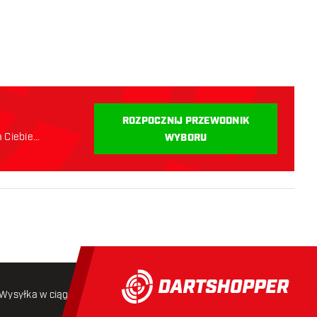
i
ROZPOCZNIJ PRZEWODNIK
a Ciebie
WYBORU
Wysyłka w ciągu 24 godzin
Darmowa wysyłka
od 250 złoty