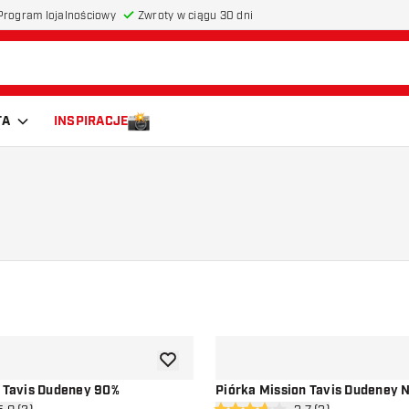
Program lojalnościowy
Zwroty w ciągu 30 dni
TA
INSPIRACJE
dodaj do listy życzeń
n Tavis Dudeney 90%
Piórka Mission Tavis Dudeney 