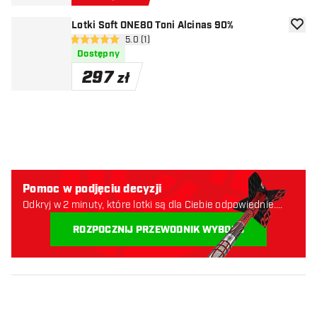
Lotki Soft ONE80 Toni Alcinas 90%
dodaj 
otwórz panel recenzji
5.0 (1)
5 gwiazdki oceny
Dostępny
297
zł
Pomoc w podjęciu decyzji
Odkryj w 2 minuty, które lotki są dla Ciebie odpowiednie.
Zaczynajmy:
ROZPOCZNIJ PRZEWODNIK WYBORU