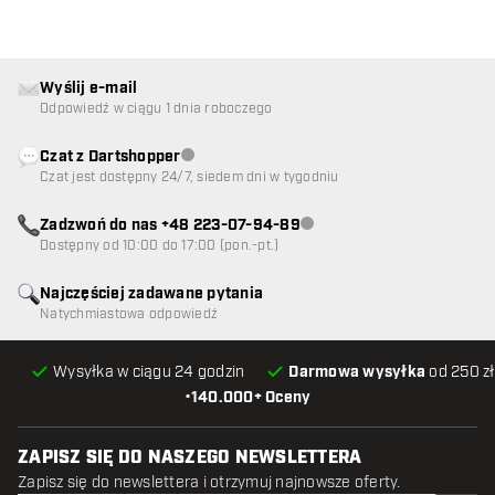
Wyślij e-mail
Odpowiedź w ciągu 1 dnia roboczego
Czat z Dartshopper
Obsługa klienta niedostępna
Czat jest dostępny 24/7, siedem dni w tygodniu
Zadzwoń do nas +48 223-07-94-89
Obsługa klienta niedostępna
Dostępny od 10:00 do 17:00 (pon.-pt.)
Najczęściej zadawane pytania
Natychmiastowa odpowiedź
Wysyłka w ciągu 24 godzin
Darmowa wysyłka
od 250 zł
•
140.000+ Oceny
ZAPISZ SIĘ DO NASZEGO NEWSLETTERA
Zapisz się do newslettera i otrzymuj najnowsze oferty.