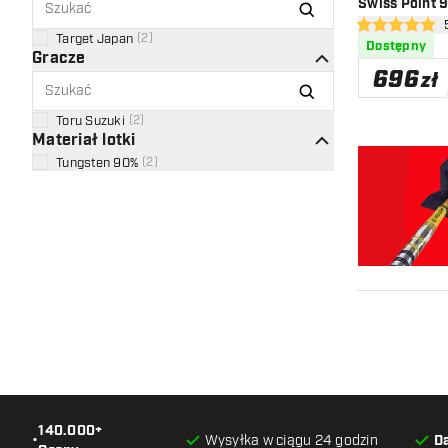
Swiss Point 
otwó
5 gwiazdki oce
Target Japan
(
2
)
Dostępny
Gracze
696
zł
Toru Suzuki
(
2
)
Materiał lotki
Tungsten 90%
(
2
)
140.000+
•
Wysyłka w ciągu 24 godzin
D