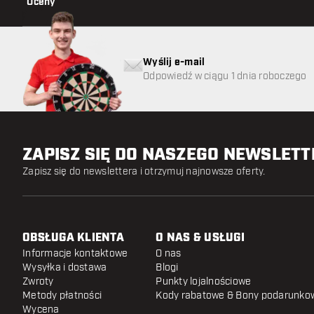
Oceny
Wyślij e-mail
Odpowiedź w ciągu 1 dnia roboczego
ZAPISZ SIĘ DO NASZEGO NEWSLET
Zapisz się do newslettera i otrzymuj najnowsze oferty.
OBSŁUGA KLIENTA
O NAS & USŁUGI
Informacje kontaktowe
O nas
Wysyłka i dostawa
Blogi
Zwroty
Punkty lojalnościowe
Metody płatności
Kody rabatowe & Bony podarunko
Wycena