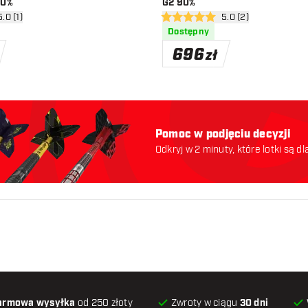
90%
G2 90%
rz panel recenzji
5.0 (1)
otwórz panel recenzj
5.0 (2)
ny
5 gwiazdki oceny
Dostępny
696
zł
Pomoc w podjęciu decyzji
Odkryj w 2 minuty, które lotki są dl
odpowiednie. Zaczynajmy:
armowa wysyłka
od 250 złoty
Zwroty w ciągu
30 dni