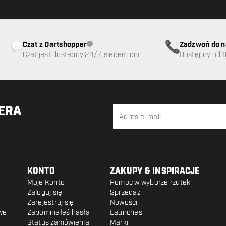
Czat z Dartshopper
Zadzwoń do n
Obsługa klienta niedostępna
Czat jest dostępny 24/7, siedem dni w
89
Dostępny od 1
tygodniu
TERA
KONTO
ZAKUPY & INSPIRACJE
Moje Konto
Pomoc w wyborze rzutek
Zaloguj się
Sprzedaż
Zarejestruj się
Nowości
we
Zapomniałeś hasła
Launches
Status zamówienia
Marki