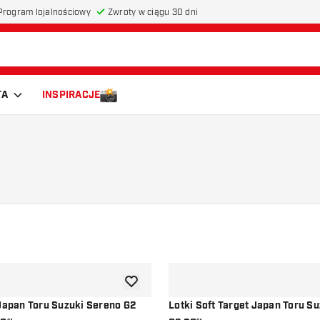
Program lojalnościowy
Zwroty w ciągu 30 dni
TA
INSPIRACJE
dodaj do listy życzeń
 Japan Toru Suzuki Sereno G2
Lotki Soft Target Japan Toru S