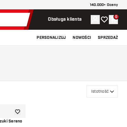
140.000+ Oceny
0
Konto
Moja lista ży
Koszy
Obsługa klienta
PERSONALIZUJ
NOWOŚCI
SPRZEDAŻ
Istotność
dodaj do listy życzeń
uzuki Sereno