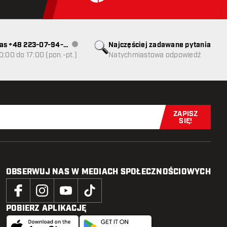
as +48 223-07-94-
Najczęściej zadawane pytania
Obsługa klienta niedostępna
0:00 do 17:00 (pon.-pt.)
Natychmiastowa odpowiedź
ZAPISZ
Zapisz się t
SIĘ!
OBSERWUJ NAS W MEDIACH SPOŁECZNOŚCIOWYCH
POBIERZ APLIKACJĘ