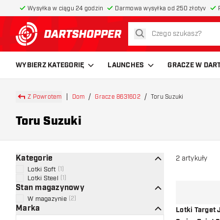
Wysyłka w ciągu 24 godzin
Darmowa wysyłka od 250 złotyv
szukaj
powrót do strony głównej
WYBIERZ KATEGORIĘ
LAUNCHES
GRACZE W DAR
Z Powrotem
Dom
Gracze 8631602
Toru Suzuki
Toru Suzuki
Kategorie
2
artykuły
Lotki Soft
(
1
)
Lotki Steel
(
1
)
Stan magazynowy
W magazynie
(
2
)
Marka
Lotki Target