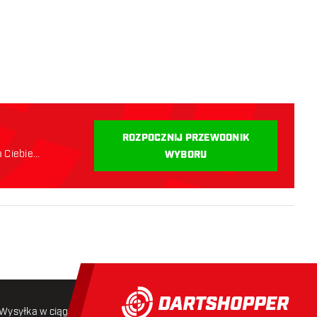
i
ROZPOCZNIJ PRZEWODNIK
a Ciebie
WYBORU
Wysyłka w ciągu 24 godzin
Darmowa wysyłka
od 250 złoty