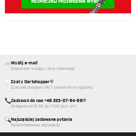
ROZPOCZNIJ PRZEWODNIK WYBORU
Wyślij e-mail
Odpowiedź w ciągu 1 dnia roboczego
Czat z Dartshopper
Obsługa klienta niedostępna
Czat jest dostępny 24/7, siedem dni w tygodniu
Zadzwoń do nas +48 223-07-94-89
Obsługa klienta niedostępna
Dostępny od 10:00 do 17:00 (pon.-pt.)
Najczęściej zadawane pytania
Natychmiastowa odpowiedź