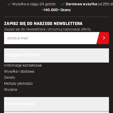
Wysyłka w ciągu 24 godzin
Darmowa wysyłka
od 250 zł
•
140.000+ Oceny
ZAPISZ SIĘ DO NASZEGO NEWSLETTERA
Zapisz się do newslettera i otrzymuj najnowsze oferty.
Zap
OBSŁUGA KLIENTA
Informacje kontaktowe
Wysyłka i dostawa
Zwroty
Metody płatności
Wycena
O NAS & USŁUGI