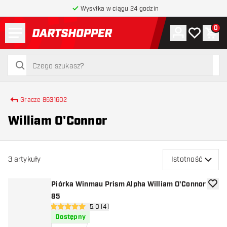
Wysyłka w ciągu 24 godzin
Menu
0
Konto
Moja lista 
Kos
powrót do strony głównej
szukaj
szukaj
Gracze 8631602
William O'Connor
3
artykuły
Istotność
Piórka Winmau Prism Alpha William O'Connor
dodaj 
85
otwórz panel recenzji
5.0 (4)
5 gwiazdki oceny
Dostępny