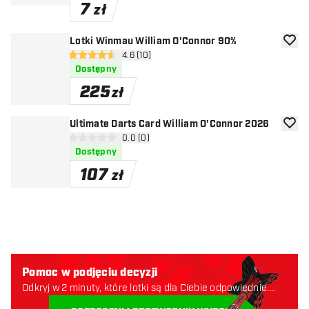
7
zł
Lotki Winmau William O'Connor 90%
dodaj 
otwórz panel recenzji
4.6 (10)
4.6 gwiazdki oceny
Dostępny
225
zł
Ultimate Darts Card William O'Connor 2026
dodaj 
otwórz panel recenzji
0.0 (0)
0 gwiazdki oceny
Dostępny
107
zł
Pomoc w podjęciu decyzji
Odkryj w 2 minuty, które lotki są dla Ciebie odpowiednie.
Zaczynajmy: