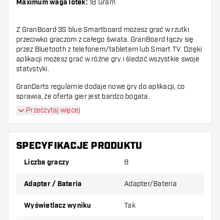
Maximum waga lotek:
18 Gram
Z GranBoard 3S blue Smartboard możesz grać w rzutki
przeciwko graczom z całego świata. GranBoard łączy się
przez Bluetooth z telefonem/tabletem lub Smart TV. Dzięki
aplikacji możesz grać w różne gry i śledzić wszystkie swoje
statystyki.
GranDarts regularnie dodaje nowe gry do aplikacji, co
sprawia, że oferta gier jest bardzo bogata.
Przeczytaj więcej
GranBoard 3S Smartboard można również używać offline,
grając w różne gry przeciwko komputerowi.
Kompatybilność
SPECYFIKACJE PRODUKTU
Liczba graczy
8
Kompatybilność Bluetooth: MUSI mieć
Bluetooth 4.0, aby połączyć się z GRAN BOARD.
Adapter / Bateria
Adapter/Bateria
iOS
Wyświetlacz wyniku
Tak