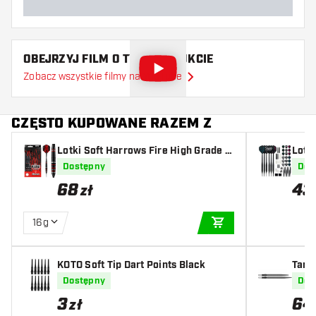
OBEJRZYJ FILM O TYM PRODUKCIE
Zobacz wszystkie filmy na YouTube
CZĘSTO KUPOWANE RAZEM Z
Lotki Soft Harrows Fire High Grade A
Lotk
lloy
90 s
Dostępny
Dos
68
43
zł
16g
DODAJ DO KOSZYK
KOTO Soft Tip Dart Points Black
Targ
ittler
Dostępny
Dos
3
64
zł