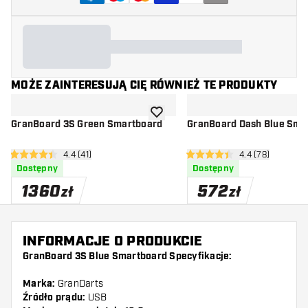
MOŻE ZAINTERESUJĄ CIĘ RÓWNIEŻ TE PRODUKTY
dodaj do listy życzeń
GranBoard 3S Green Smartboard
GranBoard Dash Blue Sma
otwórz panel recenzji
4.4 (41)
otwórz panel rec
4.4 (78)
4.4 gwiazdki oceny
4.4 gwiazdki oceny
Dostępny
Dostępny
1360
572
zł
zł
INFORMACJE O PRODUKCIE
GranBoard 3S Blue Smartboard Specyfikacje:
Marka:
GranDarts
Źródło prądu:
USB