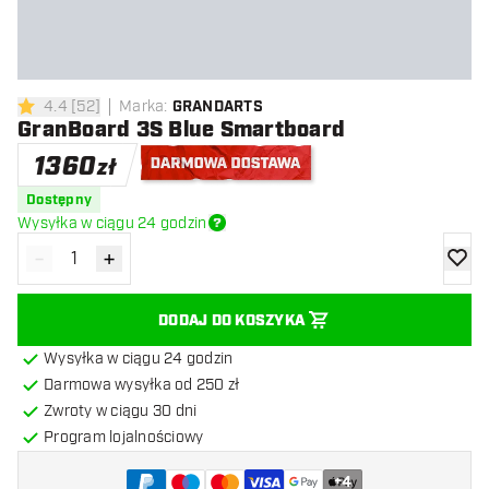
4.4
[
52
]
Marka
:
GRANDARTS
4.4 gwiazdki oceny
GranBoard 3S Blue Smartboard
1360
zł
Darmowa dostawa
Dostępny
Wysyłka w ciągu 24 godzin
-
+
Zmniejsz ilość
Zwiększ ilość
dodaj 
DODAJ DO KOSZYKA
Wysyłka w ciągu 24 godzin
Darmowa wysyłka od 250 zł
Zwroty w ciągu 30 dni
Program lojalnościowy
+
4