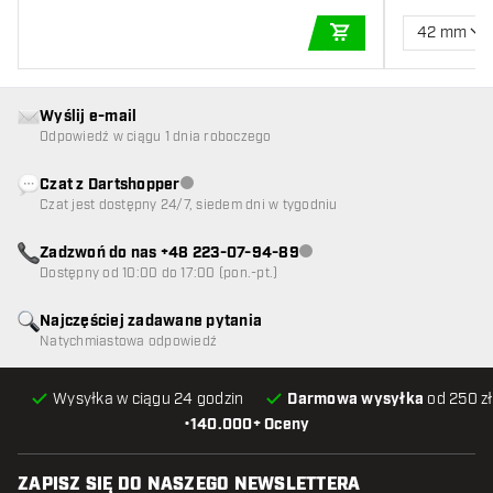
42 mm
DODAJ DO KOSZYK
Wyślij e-mail
Odpowiedź w ciągu 1 dnia roboczego
Czat z Dartshopper
Obsługa klienta niedostępna
Czat jest dostępny 24/7, siedem dni w tygodniu
Zadzwoń do nas +48 223-07-94-89
Obsługa klienta niedostępna
Dostępny od 10:00 do 17:00 (pon.-pt.)
Najczęściej zadawane pytania
Natychmiastowa odpowiedź
Wysyłka w ciągu 24 godzin
Darmowa wysyłka
od 250 zł
•
140.000+ Oceny
ZAPISZ SIĘ DO NASZEGO NEWSLETTERA