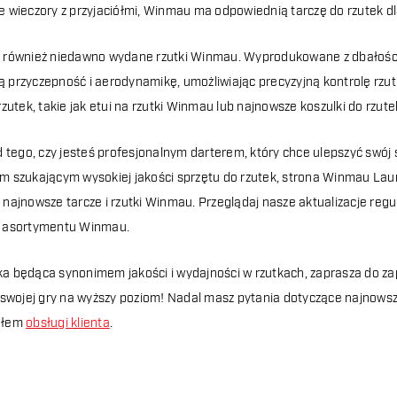
 wieczory z przyjaciółmi, Winmau ma odpowiednią tarczę do rzutek dla
również niedawno wydane rzutki Winmau. Wyprodukowane z dbałością 
przyczepność i aerodynamikę, umożliwiając precyzyjną kontrolę rzutu
rzutek, takie jak etui na rzutki Winmau lub najnowsze koszulki do rzu
d tego, czy jesteś profesjonalnym darterem, który chce ulepszyć swój
 szukającym wysokiej jakości sprzętu do rzutek, strona Winmau La
najnowsze tarcze i rzutki Winmau. Przeglądaj nasze aktualizacje regu
 asortymentu Winmau.
 będąca synonimem jakości i wydajności w rzutkach, zaprasza do zap
 swojej gry na wyższy poziom! Nadal masz pytania dotyczące najnow
ołem
obsługi klienta
.