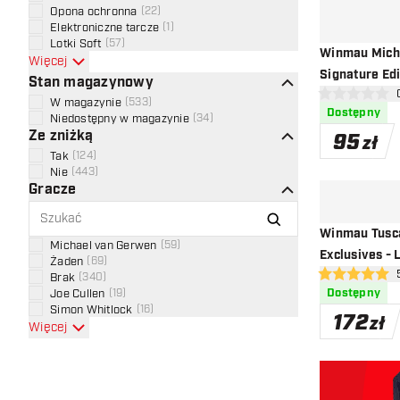
Opona ochronna
(
22
)
Elektroniczne tarcze
(
1
)
Lotki Soft
(
57
)
Winmau Mich
Więcej
Signature Edi
Stan magazynowy
otw
0 gwiazdki oce
W magazynie
(
533
)
Dostępny
Niedostępny w magazynie
(
34
)
Ze zniżką
95
zł
Tak
(
124
)
Nie
(
443
)
Gracze
Winmau Tusc
Michael van Gerwen
(
59
)
Exclusives - 
Żaden
(
69
)
otwó
Brak
(
340
)
5 gwiazdki oce
Dostępny
Joe Cullen
(
19
)
Simon Whitlock
(
16
)
172
zł
Więcej