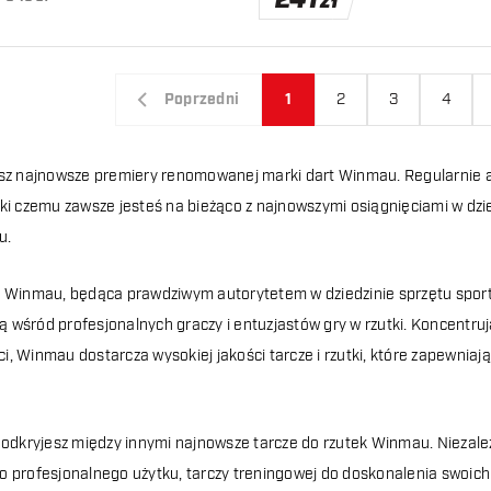
241
zł
Poprzedni
1
2
3
4
esz najnowsze premiery renomowanej marki dart Winmau. Regularnie a
ęki czemu zawsze jesteś na bieżąco z najnowszymi osiągnięciami w dzied
u.
a Winmau, będąca prawdziwym autorytetem w dziedzinie sprzętu sportow
 wśród profesjonalnych graczy i entuzjastów gry w rzutki. Koncentrując
i, Winmau dostarcza wysokiej jakości tarcze i rzutki, które zapewnia
e odkryjesz między innymi najnowsze tarcze do rzutek Winmau. Niezależ
o profesjonalnego użytku, tarczy treningowej do doskonalenia swoich u