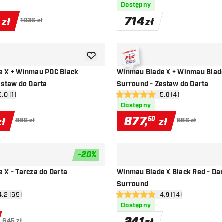
Dostępny
714
zł
zł
1036 zł
dodaj do listy życzeń
e X + Winmau PDC Black
Winmau Blade X + Winmau Blad
estaw do Darta
Surround - Zestaw do Darta
rz panel recenzji
5.0 (1)
otwórz panel recenzj
5.0 (4)
ny
5 gwiazdki oceny
Dostępny
877
,
50
zł
zł
886 zł
886 zł
-
20
%
dodaj do listy życzeń
 X - Tarcza do Darta
Winmau Blade X Black Red - Da
Surround
órz panel recenzji
4.2 (69)
otwórz panel recenzj
4.9 (14)
ceny
4.9 gwiazdki oceny
Dostępny
645 zł