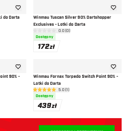
dodaj do listy życzeń
dodaj do li
i do Darta
Winmau Tuscan Silver 90% Dartshopper
Exclusives - Lotki do Darta
i
otwórz panel recenzji
0.0 (0)
0 gwiazdki oceny
Dostępny
172
zł
dodaj do listy życzeń
dodaj do li
oint 90% -
Winmau Fornax Torpedo Switch Point 90% -
Lotki do Darta
i
otwórz panel recenzji
5.0 (1)
5 gwiazdki oceny
Dostępny
439
zł