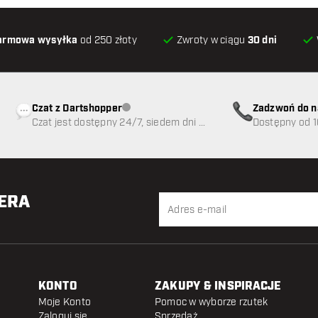
armowa wysyłka
od 250 złoty
Zwroty w ciągu
30 dni
Czat z Dartshopper
Zadzwoń do n
Obsługa klienta niedostępna
Czat jest dostępny 24/7, siedem dni w
89
Dostępny od 1
tygodniu
TERA
KONTO
ZAKUPY & INSPIRACJE
Moje Konto
Pomoc w wyborze rzutek
Zaloguj się
Sprzedaż