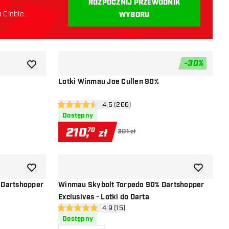
ROZPOCZNIJ PRZEWODNIK
a Ciebie
WYBORU
-
30
%
dodaj do listy życzeń
dodaj do li
Lotki Winmau Joe Cullen 90%
i
otwórz panel recenzji
4.5 (266)
4.5 gwiazdki oceny
Dostępny
210
,
70
zł
301 zł
dodaj do listy życzeń
dodaj do li
 Dartshopper
Winmau Skybolt Torpedo 90% Dartshopper
Exclusives - Lotki do Darta
i
otwórz panel recenzji
4.9 (15)
4.9 gwiazdki oceny
Dostępny