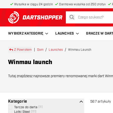
Wysyłka w ciągu 24 godzin
Darmowa wysyłka od 250 złotyv
szukaj
powrót do strony głównej
WYBIERZ KATEGORIĘ
LAUNCHES
GRACZE W DAR
Z Powrotem
Dom
Launches
Winmau Launch
Winmau launch
Tutaj znajdziesz najnowsze premiery renomowanej marki dart Winma
osiągnięciami w dziedzin
Kategorie
567
artykuły
Tarcze do darta
(
11
)
Lotki Steel
(
111
)