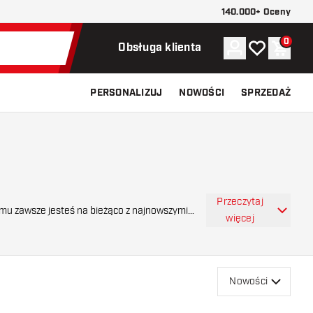
140.000+ Oceny
0
Konto
Moja lista ży
Koszy
Obsługa klienta
PERSONALIZUJ
NOWOŚCI
SPRZEDAŻ
Przeczytaj
emu zawsze jesteś na bieżąco z najnowszymi
więcej
Nowości