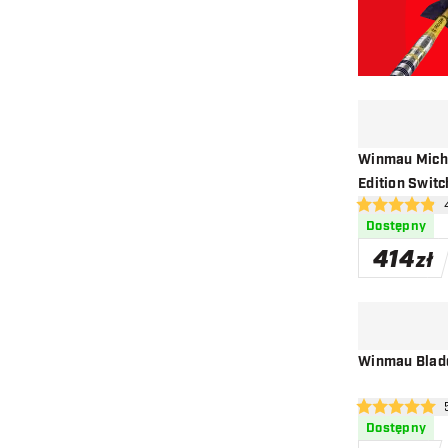
Winmau Mich
Edition Switc
otw
4.9 gwiazdki o
Dostępny
414
zł
Winmau Blade
otwó
5 gwiazdki oce
Dostępny