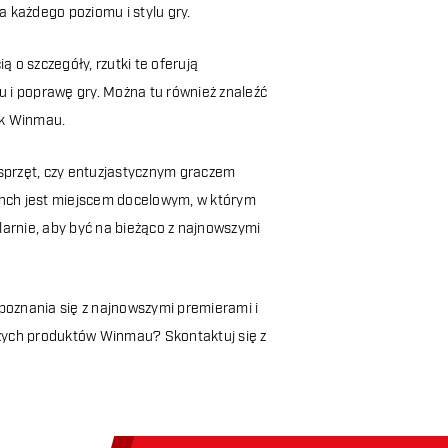
 każdego poziomu i stylu gry.
o szczegóły, rzutki te oferują
 i poprawę gry. Można tu również znaleźć
tek Winmau.
 sprzęt, czy entuzjastycznym graczem
unch jest miejscem docelowym, w którym
larnie, aby być na bieżąco z najnowszymi
oznania się z najnowszymi premierami i
szych produktów Winmau? Skontaktuj się z