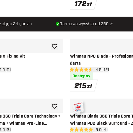
172
zł
 ciągu 24 godzin
Darmowa wysyłka od 250 zł
dodaj do listy życzeń
 X Fixing Kit
Winmau NPQ Blade - Profesjona
darta
órz panel recenzji
0.0 (0)
otwórz panel recenzj
4.5 (12)
ny
4.5 gwiazdki oceny
Dostępny
215
zł
dodaj do listy życzeń
 360 Triple Core Technology +
Winmau Blade 360 Triple Core 
ma + Winmau Pro-Line
Winmau PDC Black Surround - 
órz panel recenzji
5.0 (3)
otwórz panel recenzj
5.0 (4)
estaw do Darta
Darta
ny
5 gwiazdki oceny