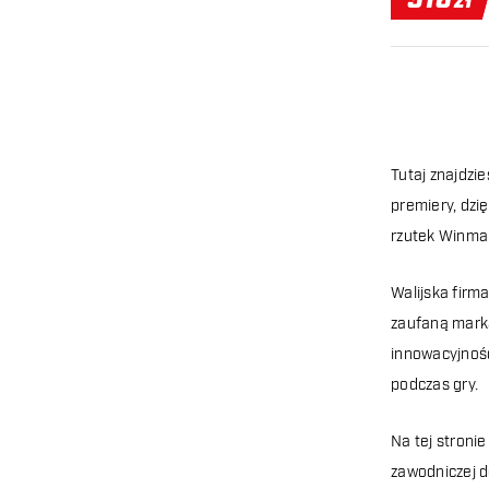
516
zł
Tutaj znajdzi
premiery, dzi
rzutek Winma
Walijska firm
zaufaną marką
innowacyjnośc
podczas gry.
Na tej stroni
zawodniczej d