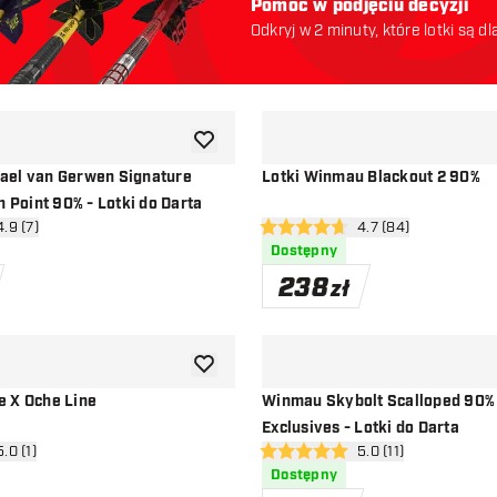
Pomoc w podjęciu decyzji
Odkryj w 2 minuty, które lotki są dl
odpowiednie. Zaczynajmy:
dodaj do listy życzeń
ael van Gerwen Signature
Lotki Winmau Blackout 2 90%
h Point 90% - Lotki do Darta
órz panel recenzji
4.9 (7)
otwórz panel recenzj
4.7 (84)
ceny
4.7 gwiazdki oceny
Dostępny
238
zł
dodaj do listy życzeń
 X Oche Line
Winmau Skybolt Scalloped 90%
Exclusives - Lotki do Darta
rz panel recenzji
5.0 (1)
otwórz panel recenzj
5.0 (11)
ny
5 gwiazdki oceny
Dostępny