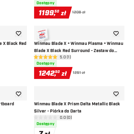
Dostępny
1199
,
50
zł
1208 zł
dodaj do listy życzeń
dodaj do li
e X Black Red
Winmau Blade X + Winmau Plasma + Winmau
Blade X Black Red Surround - Zestaw do
i
otwórz panel recenzji
5.0 (1)
Darta
5 gwiazdki oceny
Dostępny
1242
,
50
zł
1251 zł
dodaj do listy życzeń
dodaj do li
rtboard
Winmau Blade X Prism Delta Metallic Black
Silver - Piórka do Darta
i
otwórz panel recenzji
0.0 (0)
0 gwiazdki oceny
Dostępny