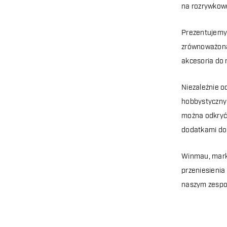
na rozrywkowe
Prezentujemy 
zrównoważoną 
akcesoria do 
Niezależnie o
hobbystycznym
można odkryć 
dodatkami do
Winmau, marka
przeniesienia
naszym zesp