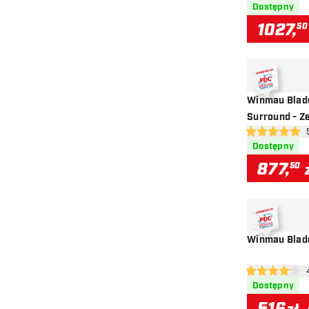
Dostępny
1027
,
50
Winmau Blad
Surround - Z
otwó
5 gwiazdki oce
Dostępny
877
,
50
Winmau Blade
otw
4.2 gwiazdki o
Dostępny