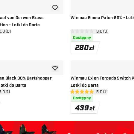
dodaj do listy życzeń
ael van Gerwen Brass
Winmau Emma Paton 90% - Lotk
tion - Lotki do Darta
órz panel recenzji
0.0 (0)
otwórz panel recenzj
0.0 (0)
ny
0 gwiazdki oceny
Dostępny
280
zł
dodaj do listy życzeń
an Black 90% Dartshopper
Winmau Exion Torpedo Switch P
Lotki do Darta
Lotki do Darta
rz panel recenzji
5.0 (1)
otwórz panel recenzj
5.0 (1)
ny
5 gwiazdki oceny
Dostępny
439
zł