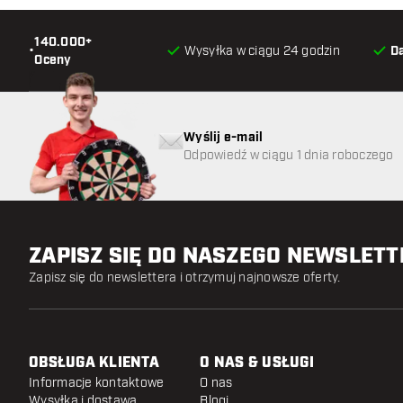
140.000+
•
Wysyłka w ciągu 24 godzin
D
Oceny
Wyślij e-mail
Odpowiedź w ciągu 1 dnia roboczego
ZAPISZ SIĘ DO NASZEGO NEWSLET
Zapisz się do newslettera i otrzymuj najnowsze oferty.
OBSŁUGA KLIENTA
O NAS & USŁUGI
Informacje kontaktowe
O nas
Wysyłka i dostawa
Blogi