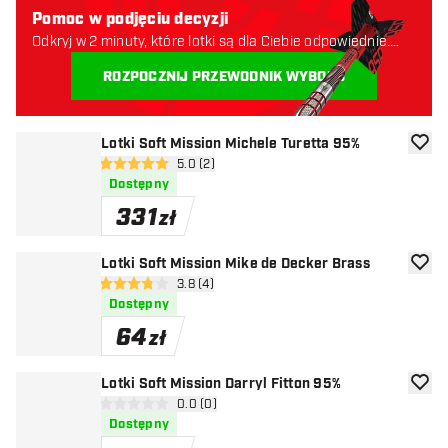
Pomoc w podjęciu decyzji
Odkryj w 2 minuty, które lotki są dla Ciebie odpowiednie.
Zaczynajmy:
ROZPOCZNIJ PRZEWODNIK WYBORU
Lotki Soft Mission Michele Turetta 95%
dodaj 
otwórz panel recenzji
5.0 (2)
5 gwiazdki oceny
Dostępny
331
zł
Lotki Soft Mission Mike de Decker Brass
dodaj 
otwórz panel recenzji
3.8 (4)
3.8 gwiazdki oceny
Dostępny
64
zł
Lotki Soft Mission Darryl Fitton 95%
dodaj 
otwórz panel recenzji
0.0 (0)
0 gwiazdki oceny
Dostępny