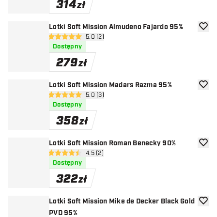
314
zł
Lotki Soft Mission Almudeno Fajardo 95%
dodaj 
otwórz panel recenzji
5.0 (2)
5 gwiazdki oceny
Dostępny
279
zł
Lotki Soft Mission Madars Razma 95%
dodaj 
otwórz panel recenzji
5.0 (3)
5 gwiazdki oceny
Dostępny
358
zł
Lotki Soft Mission Roman Benecky 90%
dodaj 
otwórz panel recenzji
4.5 (2)
4.5 gwiazdki oceny
Dostępny
322
zł
Lotki Soft Mission Mike de Decker Black Gold
dodaj 
PVD 95%