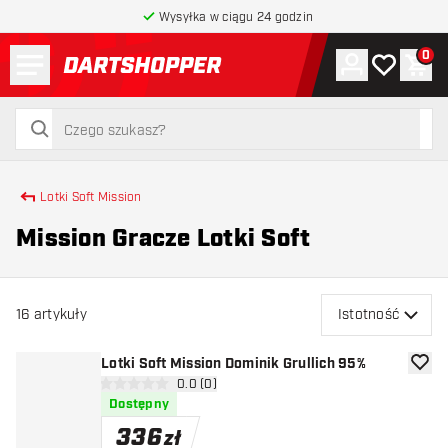
Wysyłka w ciągu 24 godzin
Menu
0
Konto
Moja lista 
Kos
powrót do strony głównej
szukaj
szukaj
Lotki Soft Mission
Mission Gracze Lotki Soft
16
artykuły
Istotność
Lotki Soft Mission Dominik Grullich 95%
dodaj 
otwórz panel recenzji
0.0 (0)
0 gwiazdki oceny
Dostępny
336
zł