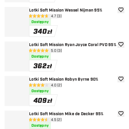
Lotki Soft Mission Wessel Nijman 95%
dodaj 
otwórz panel recenzji
4.7 (3)
4.7 gwiazdki oceny
Dostępny
340
zł
Lotki Soft Mission Ryan Joyce Coral PVD 95%
dodaj 
otwórz panel recenzji
5.0 (3)
5 gwiazdki oceny
Dostępny
362
zł
Lotki Soft Mission Robyn Byrne 90%
dodaj 
otwórz panel recenzji
4.0 (2)
4 gwiazdki oceny
Dostępny
409
zł
Lotki Soft Mission Mike de Decker 95%
dodaj 
otwórz panel recenzji
4.5 (2)
4.5 gwiazdki oceny
Dostępny