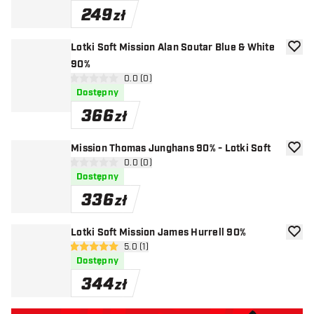
249
zł
Lotki Soft Mission Alan Soutar Blue & White
dodaj 
90%
otwórz panel recenzji
0.0 (0)
0 gwiazdki oceny
Dostępny
366
zł
Mission Thomas Junghans 90% - Lotki Soft
dodaj 
otwórz panel recenzji
0.0 (0)
0 gwiazdki oceny
Dostępny
336
zł
Lotki Soft Mission James Hurrell 90%
dodaj 
otwórz panel recenzji
5.0 (1)
5 gwiazdki oceny
Dostępny
344
zł