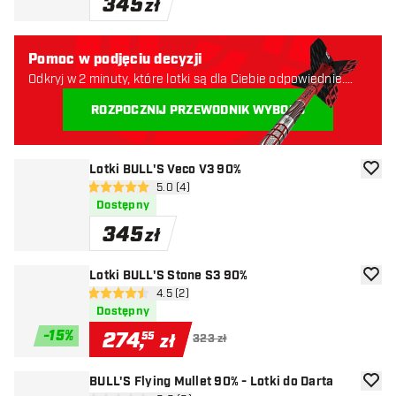
345
zł
Pomoc w podjęciu decyzji
Odkryj w 2 minuty, które lotki są dla Ciebie odpowiednie.
Zaczynajmy:
ROZPOCZNIJ PRZEWODNIK WYBORU
Lotki BULL'S Veco V3 90%
dodaj 
otwórz panel recenzji
5.0 (4)
5 gwiazdki oceny
Dostępny
345
zł
Lotki BULL'S Stone S3 90%
dodaj 
otwórz panel recenzji
4.5 (2)
4.5 gwiazdki oceny
Dostępny
-
15
%
274
,
55
zł
323 zł
BULL'S Flying Mullet 90% - Lotki do Darta
dodaj 