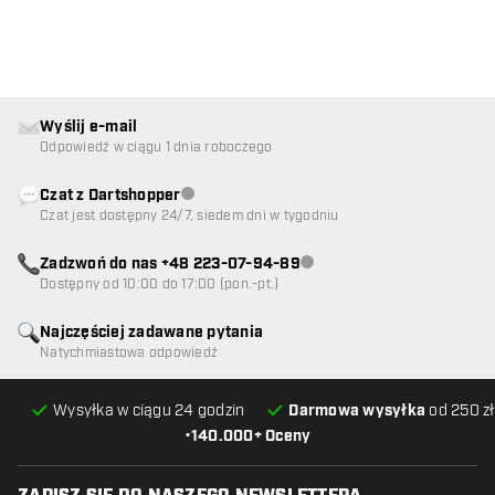
Wyślij e-mail
Odpowiedź w ciągu 1 dnia roboczego
Czat z Dartshopper
Obsługa klienta niedostępna
Czat jest dostępny 24/7, siedem dni w tygodniu
Zadzwoń do nas +48 223-07-94-89
Obsługa klienta niedostępna
Dostępny od 10:00 do 17:00 (pon.-pt.)
Najczęściej zadawane pytania
Natychmiastowa odpowiedź
Wysyłka w ciągu 24 godzin
Darmowa wysyłka
od 250 zł
•
140.000+ Oceny