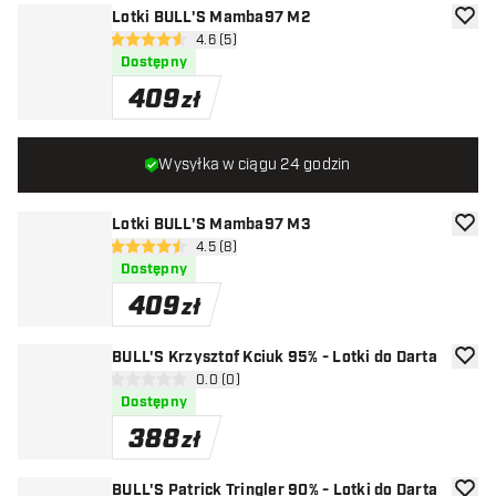
Lotki BULL'S Mamba97 M2
dodaj 
otwórz panel recenzji
4.6 (5)
4.6 gwiazdki oceny
Dostępny
409
zł
Wysyłka w ciągu 24 godzin
Lotki BULL'S Mamba97 M3
dodaj 
otwórz panel recenzji
4.5 (8)
4.5 gwiazdki oceny
Dostępny
409
zł
BULL'S Krzysztof Kciuk 95% - Lotki do Darta
dodaj 
otwórz panel recenzji
0.0 (0)
0 gwiazdki oceny
Dostępny
388
zł
BULL'S Patrick Tringler 90% - Lotki do Darta