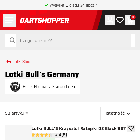
Wysyłka w ciągu 24 godzin
Menu
0
Konto
Moja lista 
Kos
powrót do strony głównej
szukaj
szukaj
Lotki Steel
Lotki Bull's Germany
Bull's Germany Gracze Lotki
56
artykuły
Istotność
Lotki BULL'S Krzysztof Ratajski G2 Black 90%
dodaj 
otwórz panel recenzji
4.4 (5)
4.4 gwiazdki oceny