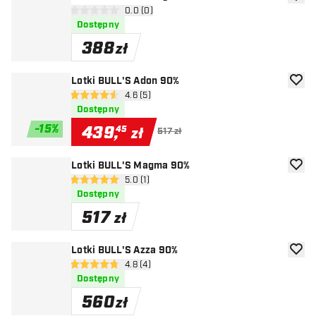
dodaj 
otwórz panel recenzji
0.0 (0)
0 gwiazdki oceny
Dostępny
388
zł
Lotki BULL'S Adon 90%
dodaj 
otwórz panel recenzji
4.6 (5)
4.6 gwiazdki oceny
Dostępny
-
15
%
439
,
45
zł
517 zł
Lotki BULL'S Magma 90%
dodaj 
otwórz panel recenzji
5.0 (1)
5 gwiazdki oceny
Dostępny
517
zł
Lotki BULL'S Azza 90%
dodaj 
otwórz panel recenzji
4.8 (4)
4.8 gwiazdki oceny
Dostępny
560
zł