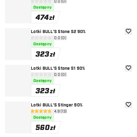
otwórz panel recenzji
0.0 (0)
0 gwiazdki oceny
Dostępny
474
zł
Lotki BULL'S Stone S2 90%
dodaj 
otwórz panel recenzji
0.0 (0)
0 gwiazdki oceny
Dostępny
323
zł
Lotki BULL'S Stone S1 90%
dodaj 
otwórz panel recenzji
0.0 (0)
0 gwiazdki oceny
Dostępny
323
zł
Lotki BULL'S Stinger 90%
dodaj 
otwórz panel recenzji
4.8 (13)
4.8 gwiazdki oceny
Dostępny
560
zł