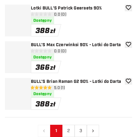
Lotki BULL'S Patrick Geeraets 90%
dodaj 
otwórz panel recenzji
0.0 (0)
0 gwiazdki oceny
Dostępny
388
zł
BULL'S Max Czerwinksi 90% - Lotki do Darta
dodaj 
otwórz panel recenzji
0.0 (0)
0 gwiazdki oceny
Dostępny
366
zł
BULL'S Brian Raman G2 90% - Lotki do Darta
dodaj 
otwórz panel recenzji
5.0 (1)
5 gwiazdki oceny
Dostępny
388
zł
1
2
3
Poprzedni
Następny