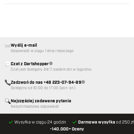
Wyślij e-mail
Odpowiedź w ciągu 1 dnia roboczego
Czat z Dartshopper
Obsługa klienta niedostępna
Czat jest dostępny 24/7, siedem dni w tygodniu
Zadzwoń do nas +48 223-07-94-89
Obsługa klienta niedostępna
Dostępny od 10:00 do 17:00 (pon.-pt.)
Najczęściej zadawane pytania
Natychmiastowa odpowiedź
Wysyłka w ciągu 24 godzin
Darmowa wysyłka
od 250 zł
•
140.000+ Oceny