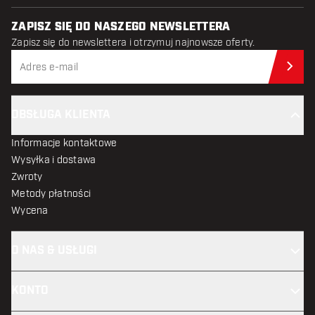
ZAPISZ SIĘ DO NASZEGO NEWSLETTERA
Zapisz się do newslettera i otrzymuj najnowsze oferty.
Zap
OBSŁUGA KLIENTA
Informacje kontaktowe
Wysyłka i dostawa
Zwroty
Metody płatności
Wycena
O NAS & USŁUGI
KONTO