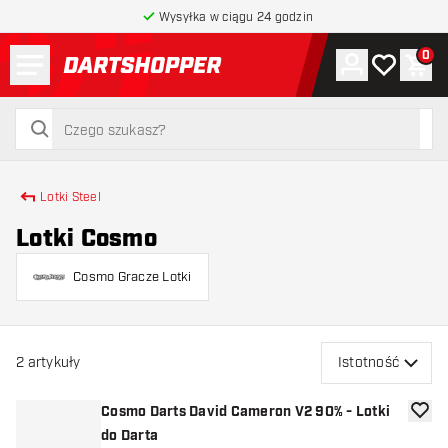
Wysyłka w ciągu 24 godzin
Menu
0
Konto
Moja lista 
Kos
powrót do strony głównej
szukaj
szukaj
Lotki Steel
Lotki Cosmo
Cosmo Gracze Lotki
2
artykuły
Istotność
Cosmo Darts David Cameron V2 90% - Lotki
dodaj 
do Darta