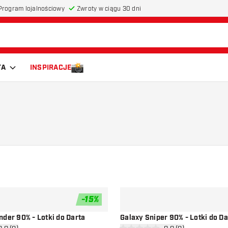
Program lojalnościowy
Zwroty w ciągu 30 dni
TA
INSPIRACJE
-
15
%
dodaj do listy życzeń
nder 90% - Lotki do Darta
Galaxy Sniper 90% - Lotki do Da