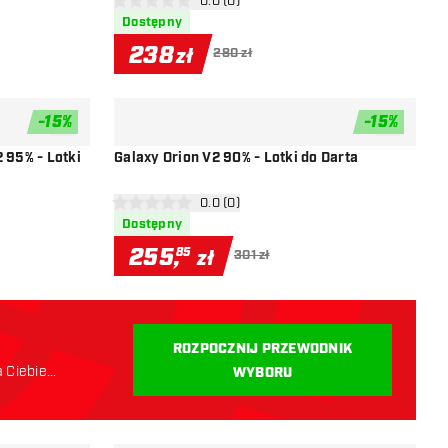
i
otwórz panel recenzji
0.0 (0)
0 gwiazdki oceny
Dostępny
238
zł
280 zł
-
15
%
-
15
%
dodaj do listy życzeń
dodaj do li
 95% - Lotki
Galaxy Orion V2 90% - Lotki do Darta
i
otwórz panel recenzji
0.0 (0)
0 gwiazdki oceny
Dostępny
255
,
85
zł
301 zł
ROZPOCZNIJ PRZEWODNIK
a Ciebie
WYBORU