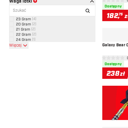
otw
Waga lotki
0 gwiazdki oce
Dostępny
182
,
75
z
23 Gram
(
4
)
20 Gram
(
2
)
21 Gram
(
2
)
22 Gram
(
2
)
24 Gram
(
1
)
Galaxy Bear C
Więcej
otw
0 gwiazdki oce
Dostępny
238
zł