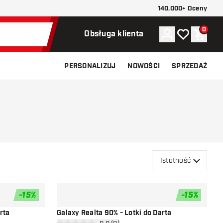
140.000+ Oceny
0
Konto
Moja lista ży
Koszy
Obsługa klienta
PERSONALIZUJ
NOWOŚCI
SPRZEDAŻ
Istotność
-
15
%
-
15
%
dodaj do listy życzeń
dodaj do li
rta
Galaxy Realta 90% - Lotki do Darta