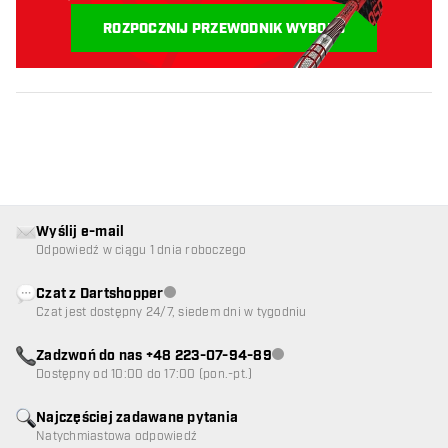
Zaczynajmy:
ROZPOCZNIJ PRZEWODNIK WYBORU
Wyślij e-mail
Odpowiedź w ciągu 1 dnia roboczego
Czat z Dartshopper
Obsługa klienta niedostępna
Czat jest dostępny 24/7, siedem dni w tygodniu
Zadzwoń do nas +48 223-07-94-89
Obsługa klienta niedostępna
Dostępny od 10:00 do 17:00 (pon.-pt.)
Najczęściej zadawane pytania
Natychmiastowa odpowiedź