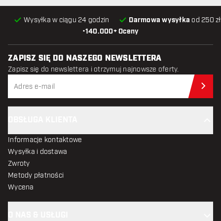
Wysyłka w ciągu 24 godzin
Darmowa wysyłka
od 250 zł
•
140.000+ Oceny
ZAPISZ SIĘ DO NASZEGO NEWSLETTERA
Zapisz się do newslettera i otrzymuj najnowsze oferty.
Zap
OBSŁUGA KLIENTA
Informacje kontaktowe
Wysyłka i dostawa
Zwroty
Metody płatności
Wycena
O NAS & USŁUGI