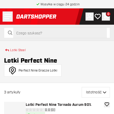
Wysyłka w ciągu 24 godzin
Menu
0
Konto
Moja lista 
Kos
powrót do strony głównej
szukaj
szukaj
Lotki Steel
Lotki Perfect Nine
Perfect Nine Gracze Lotki
3
artykuły
Istotność
Lotki Perfect Nine Tornado Aurum 90%
dodaj 
otwórz panel recenzji
0.0 (0)
0 gwiazdki oceny