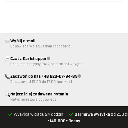
Wyślij e-mail
Odpowiedź w ciągu 1 dnia roboczego
Czat z Dartshopper
Obsługa klienta niedostępna
Czat jest dostępny 24/7, siedem dni w tygodniu
Zadzwoń do nas +48 223-07-94-89
Obsługa klienta niedostępna
Dostępny od 10:00 do 17:00 (pon.-pt.)
Najczęściej zadawane pytania
Natychmiastowa odpowiedź
Wysyłka w ciągu 24 godzin
Darmowa wysyłka
od 250 zł
•
140.000+ Oceny