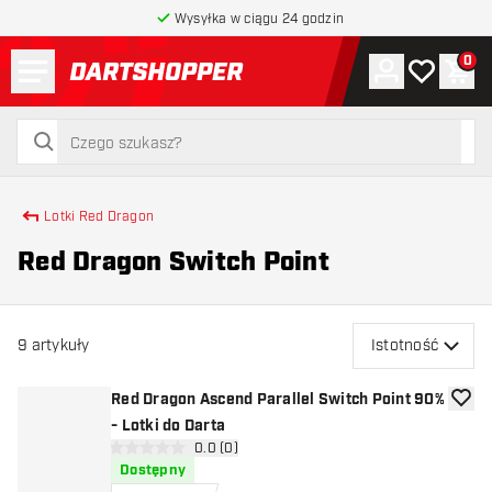
Wysyłka w ciągu 24 godzin
Menu
0
Konto
Moja lista 
Kos
powrót do strony głównej
szukaj
szukaj
Lotki Red Dragon
Red Dragon Switch Point
9
artykuły
Istotność
Red Dragon Ascend Parallel Switch Point 90%
dodaj 
- Lotki do Darta
otwórz panel recenzji
0.0 (0)
0 gwiazdki oceny
Dostępny