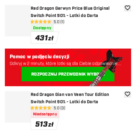
Red Dragon Gerwyn Price Blue Original
dodaj 
Switch Point 90% - Lotki do Darta
otwórz panel recenzji
5.0 (1)
5 gwiazdki oceny
Dostępny
431
zł
Pomoc w podjęciu decyzji
Odkryj w 2 minuty, które lotki są dla Ciebie odpowiednie.
Zaczynajmy:
ROZPOCZNIJ PRZEWODNIK WYBORU
Red Dragon Gian van Veen Tour Edition
dodaj 
Switch Point 90% - Lotki do Darta
otwórz panel recenzji
5.0 (3)
5 gwiazdki oceny
Niedostępny
513
zł