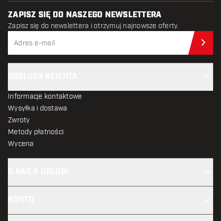
ZAPISZ SIĘ DO NASZEGO NEWSLETTERA
Zapisz się do newslettera i otrzymuj najnowsze oferty.
Zap
OBSŁUGA KLIENTA
Informacje kontaktowe
Wysyłka i dostawa
Zwroty
Metody płatności
Wycena
O NAS & USŁUGI
KONTO