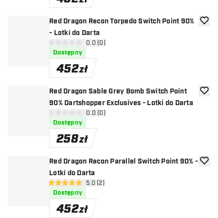
Red Dragon Recon Torpedo Switch Point 90%
dodaj 
- Lotki do Darta
otwórz panel recenzji
0.0 (0)
0 gwiazdki oceny
Dostępny
452
zł
Red Dragon Sable Grey Bomb Switch Point
dodaj 
90% Dartshopper Exclusives - Lotki do Darta
otwórz panel recenzji
0.0 (0)
0 gwiazdki oceny
Dostępny
258
zł
Red Dragon Recon Parallel Switch Point 90% -
dodaj 
Lotki do Darta
otwórz panel recenzji
5.0 (2)
5 gwiazdki oceny
Dostępny
452
zł