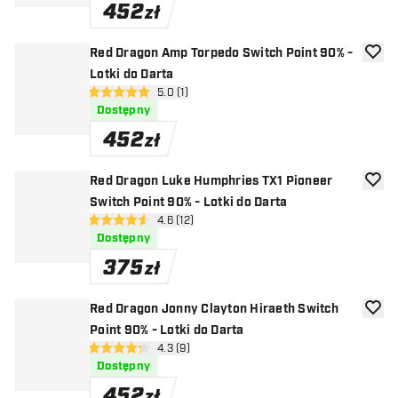
452
zł
Red Dragon Amp Torpedo Switch Point 90% -
dodaj 
Lotki do Darta
otwórz panel recenzji
5.0 (1)
5 gwiazdki oceny
Dostępny
452
zł
Red Dragon Luke Humphries TX1 Pioneer
dodaj 
Switch Point 90% - Lotki do Darta
otwórz panel recenzji
4.6 (12)
4.6 gwiazdki oceny
Dostępny
375
zł
Red Dragon Jonny Clayton Hiraeth Switch
dodaj 
Point 90% - Lotki do Darta
otwórz panel recenzji
4.3 (9)
4.3 gwiazdki oceny
Dostępny
452
zł