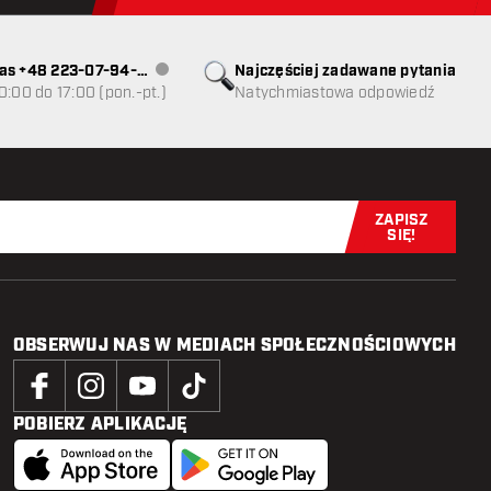
as +48 223-07-94-
Najczęściej zadawane pytania
Obsługa klienta niedostępna
0:00 do 17:00 (pon.-pt.)
Natychmiastowa odpowiedź
ZAPISZ
Zapisz się t
SIĘ!
OBSERWUJ NAS W MEDIACH SPOŁECZNOŚCIOWYCH
POBIERZ APLIKACJĘ