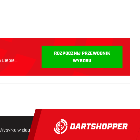
i
ROZPOCZNIJ PRZEWODNIK
a Ciebie
WYBORU
Wysyłka w ciągu 24 godzin
Darmowa wysyłka
od 250 złoty