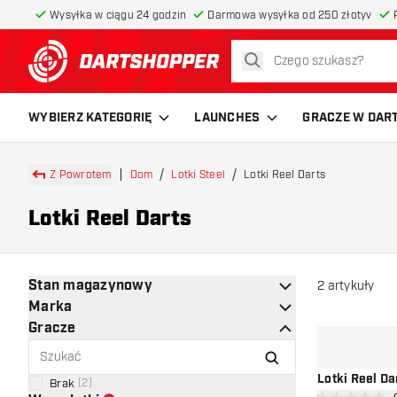
Wysyłka w ciągu 24 godzin
Darmowa wysyłka od 250 złotyv
szukaj
powrót do strony głównej
WYBIERZ KATEGORIĘ
LAUNCHES
GRACZE W DAR
Z Powrotem
Dom
Lotki Steel
Lotki Reel Darts
Lotki Reel Darts
Stan magazynowy
2
artykuły
Marka
Gracze
Lotki Reel D
Brak
(
2
)