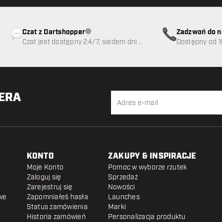
Czat z Dartshopper
Zadzwoń do n
Obsługa klienta niedostępna
Czat jest dostępny 24/7, siedem dni w
89
Dostępny od 1
tygodniu
TERA
KONTO
ZAKUPY & INSPIRACJE
Moje Konto
Pomoc w wyborze rzutek
Zaloguj się
Sprzedaż
Zarejestruj się
Nowości
we
Zapomniałeś hasła
Launches
Status zamówienia
Marki
Historia zamówień
Personalizacja produktu