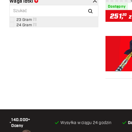
otw
Waga lotki
0 gwiazdki oce
Dostępny
251
,
20
z
23 Gram
(
1
)
24 Gram
(
1
)
140.000+
•
Wysyłka w ciągu 24 godzin
D
Oceny