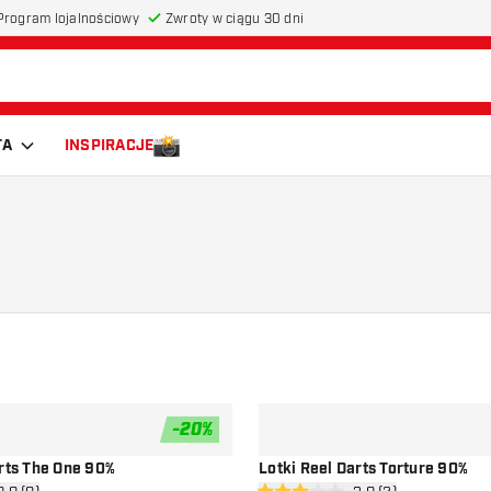
Program lojalnościowy
Zwroty w ciągu 30 dni
TA
INSPIRACJE
-
20
%
dodaj do listy życzeń
arts The One 90%
Lotki Reel Darts Torture 90%