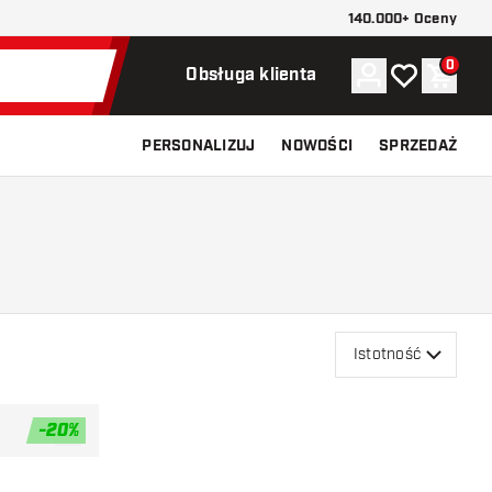
140.000+ Oceny
0
Konto
Moja lista ży
Koszy
Obsługa klienta
PERSONALIZUJ
NOWOŚCI
SPRZEDAŻ
Istotność
-
20
%
dodaj do listy życzeń