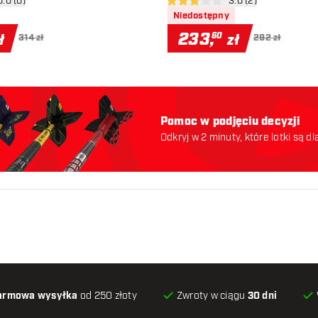
órz panel recenzji
0.0 (0)
otwórz panel recenzj
3.0 (2)
ny
3 gwiazdki oceny
Niedostępny
233
,
60
ł
zł
314 zł
292 zł
Pomoc w podjęciu decyzji
Odkryj w 2 minuty, które lotki są dl
odpowiednie. Zaczynajmy:
armowa wysyłka
od 250 złoty
Zwroty w ciągu
30 dni