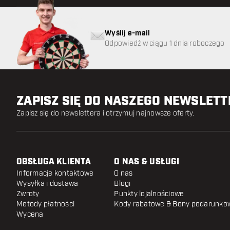
Wyślij e-mail
Odpowiedź w ciągu 1 dnia roboczego
ZAPISZ SIĘ DO NASZEGO NEWSLET
Zapisz się do newslettera i otrzymuj najnowsze oferty.
OBSŁUGA KLIENTA
O NAS & USŁUGI
Informacje kontaktowe
O nas
Wysyłka i dostawa
Blogi
Zwroty
Punkty lojalnościowe
Metody płatności
Kody rabatowe & Bony podarunko
Wycena