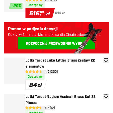
otwórz panel recenzji
4.7 (177)
4.7 gwiazdki oceny
Dostępny
-
20
%
516
,
80
zł
646 zł
Pomoc w podjęciu decyzji
Odkryj w 2 minuty, które lotki są dla Ciebie odpowiednie.
Zaczynajmy:
ROZPOCZNIJ PRZEWODNIK WYBORU
Lotki Target Luke Littler Brass Zestaw 22
dodaj 
elementów
otwórz panel recenzji
4.5 (230)
4.5 gwiazdki oceny
Dostępny
84
zł
Lotki Target Nathan Aspinall Brass Set 22
dodaj 
Pieces
otwórz panel recenzji
4.6 (12)
4.6 gwiazdki oceny