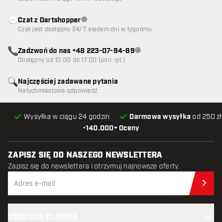
Czat z Dartshopper
Obsługa klienta niedostępna
Czat jest dostępny 24/7, siedem dni w tygodniu
Zadzwoń do nas +48 223-07-94-89
Obsługa klienta niedostępna
Dostępny od 10:00 do 17:00 (pon.-pt.)
Najczęściej zadawane pytania
Natychmiastowa odpowiedź
Wysyłka w ciągu 24 godzin
Darmowa wysyłka
od 250 zł
•
140.000+ Oceny
ZAPISZ SIĘ DO NASZEGO NEWSLETTERA
Zapisz się do newslettera i otrzymuj najnowsze oferty.
Zap
OBSŁUGA KLIENTA