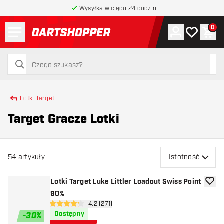
Wysyłka w ciągu 24 godzin
Menu
0
Konto
Moja lista 
Kos
powrót do strony głównej
szukaj
szukaj
Lotki Target
Target Gracze Lotki
54
artykuły
Istotność
Lotki Target Luke Littler Loadout Swiss Point
dodaj 
90%
otwórz panel recenzji
4.2 (271)
4.2 gwiazdki oceny
Dostępny
-
30
%