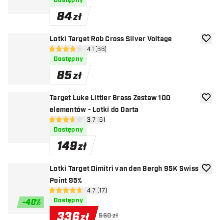
Dostępny
84
zł
Lotki Target Rob Cross Silver Voltage
dodaj 
otwórz panel recenzji
4.1 (66)
4.1 gwiazdki oceny
Dostępny
85
zł
Target Luke Littler Brass Zestaw 100
dodaj 
elementów - Lotki do Darta
otwórz panel recenzji
3.7 (6)
3.7 gwiazdki oceny
Dostępny
149
zł
Lotki Target Dimitri van den Bergh 95K Swiss
dodaj 
Point 95%
otwórz panel recenzji
4.7 (17)
4.7 gwiazdki oceny
Dostępny
-
40
%
336
zł
560 zł