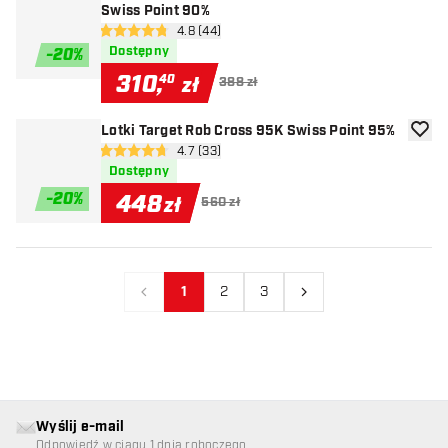
Swiss Point 90%
otwórz panel recenzji
4.8 (44)
4.8 gwiazdki oceny
Dostępny
-
20
%
310
,
40
zł
388 zł
Lotki Target Rob Cross 95K Swiss Point 95%
dodaj 
otwórz panel recenzji
4.7 (33)
4.7 gwiazdki oceny
Dostępny
-
20
%
448
zł
560 zł
1
2
3
Poprzedni
Następny
Wyślij e-mail
Odpowiedź w ciągu 1 dnia roboczego