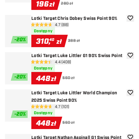
196
zł
280 zł
Lotki Target Chris Dobey Swiss Point 90%
dodaj 
otwórz panel recenzji
4.7 (88)
4.7 gwiazdki oceny
Dostępny
-
20
%
310
,
40
zł
388 zł
Lotki Target Luke Littler G1 90% Swiss Point
dodaj 
otwórz panel recenzji
4.4 (408)
4.4 gwiazdki oceny
Dostępny
-
20
%
448
zł
560 zł
Lotki Target Luke Littler World Champion
dodaj 
2025 Swiss Point 90%
otwórz panel recenzji
4.7 (101)
4.7 gwiazdki oceny
Dostępny
-
20
%
448
zł
560 zł
Lotki Target Nathan Aspinall G1 Swiss Point