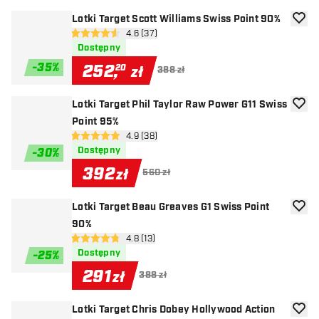
Lotki Target Scott Williams Swiss Point 90%
dodaj 
otwórz panel recenzji
4.6 (37)
4.6 gwiazdki oceny
Dostępny
-
35
%
252
,
20
zł
388 zł
Lotki Target Phil Taylor Raw Power G11 Swiss
dodaj 
Point 95%
otwórz panel recenzji
4.9 (38)
4.9 gwiazdki oceny
Dostępny
-
30
%
392
zł
560 zł
Lotki Target Beau Greaves G1 Swiss Point
dodaj 
90%
otwórz panel recenzji
4.8 (13)
4.8 gwiazdki oceny
Dostępny
-
25
%
291
zł
388 zł
Lotki Target Chris Dobey Hollywood Action
dodaj 