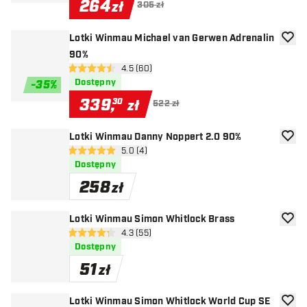
264
zł
305 zł
Lotki Winmau Michael van Gerwen Adrenalin
dodaj 
90%
otwórz panel recenzji
4.5 (60)
4.5 gwiazdki oceny
Dostępny
-
35
%
339
,
30
zł
522 zł
Lotki Winmau Danny Noppert 2.0 90%
dodaj 
otwórz panel recenzji
5.0 (4)
5 gwiazdki oceny
Dostępny
258
zł
Lotki Winmau Simon Whitlock Brass
dodaj 
otwórz panel recenzji
4.3 (55)
4.3 gwiazdki oceny
Dostępny
51
zł
Lotki Winmau Simon Whitlock World Cup SE