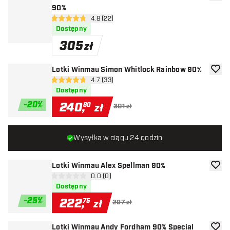
dodaj 
90%
otwórz panel recenzji
4.8 (22)
4.8 gwiazdki oceny
Dostępny
305
zł
Lotki Winmau Simon Whitlock Rainbow 90%
dodaj 
otwórz panel recenzji
4.7 (33)
4.7 gwiazdki oceny
Dostępny
-
20
%
240
,
80
zł
301 zł
Wysyłka w ciągu 24 godzin
Lotki Winmau Alex Spellman 90%
dodaj 
otwórz panel recenzji
0.0 (0)
0 gwiazdki oceny
Dostępny
-
25
%
222
,
75
zł
297 zł
Lotki Winmau Andy Fordham 90% Special