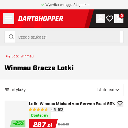
Wysyłka w ciągu 24 godzin
Menu
0
Konto
Moja lista 
Kos
powrót do strony głównej
szukaj
szukaj
Lotki Winmau
Winmau Gracze Lotki
59
artykuły
Istotność
Lotki Winmau Michael van Gerwen Exact 90%
dodaj 
otwórz panel recenzji
4.6 (192)
4.6 gwiazdki oceny
Dostępny
-
25
%
267
zł
356 zł