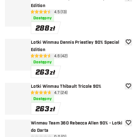
dodaj 
Edition
otwórz panel recenzji
4.5 (13)
4.5 gwiazdki oceny
Dostępny
288
zł
Lotki Winmau Dennis Priestley 90% Special
dodaj 
Edition
otwórz panel recenzji
4.6 (42)
4.6 gwiazdki oceny
Dostępny
263
zł
Lotki Winmau Thibault Tricole 90%
dodaj 
otwórz panel recenzji
4.7 (24)
4.7 gwiazdki oceny
Dostępny
263
zł
Winmau Team 360 Rebecca Allen 90% - Lotki
dodaj 
do Darta
0.0 (0)