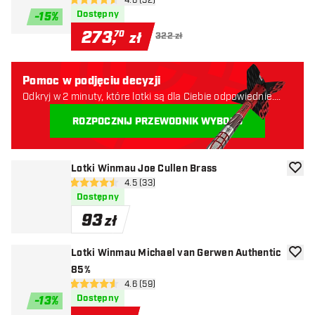
otwórz panel recenzji
4.6 (32)
4.6 gwiazdki oceny
Dostępny
-
15
%
273
,
70
zł
322 zł
Pomoc w podjęciu decyzji
Odkryj w 2 minuty, które lotki są dla Ciebie odpowiednie.
Zaczynajmy:
ROZPOCZNIJ PRZEWODNIK WYBORU
Lotki Winmau Joe Cullen Brass
dodaj 
otwórz panel recenzji
4.5 (33)
4.5 gwiazdki oceny
Dostępny
93
zł
Lotki Winmau Michael van Gerwen Authentic
dodaj 
85%
otwórz panel recenzji
4.6 (59)
4.6 gwiazdki oceny
Dostępny
-
13
%