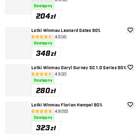
otwórz panel recenzji
0 gwiazdki oceny
Dostępny
204
zł
Lotki Winmau Leonard Gates 90%
dodaj 
otwórz panel recenzji
4.5 (4)
4.5 gwiazdki oceny
Dostępny
348
zł
Lotki Winmau Daryl Gurney SC 1.0 Series 90%
dodaj 
otwórz panel recenzji
4.5 (2)
4.5 gwiazdki oceny
Dostępny
280
zł
Lotki Winmau Florian Hempel 90%
dodaj 
otwórz panel recenzji
4.8 (10)
4.8 gwiazdki oceny
Dostępny
323
zł