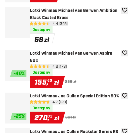
Lotki Winmau Michael van Gerwen Ambition
dodaj 
Black Coated Brass
otwórz panel recenzji
4.4 (395)
4.4 gwiazdki oceny
Dostępny
68
zł
Lotki Winmau Michael van Gerwen Aspire
dodaj 
80%
otwórz panel recenzji
4.6 (173)
4.6 gwiazdki oceny
Dostępny
-
40
%
155
,
40
zł
259 zł
Lotki Winmau Joe Cullen Special Edition 90%
dodaj 
otwórz panel recenzji
4.7 (120)
4.7 gwiazdki oceny
Dostępny
-
25
%
270
,
75
zł
361 zł
Lotki Winmau Joe Cullen Rockstar Series RS