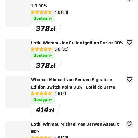
dodaj 
1.0 90%
otwórz panel recenzji
4.8 (44)
4.8 gwiazdki oceny
Dostępny
378
zł
Lotki Winmau Joe Cullen Ignition Series 90%
dodaj 
otwórz panel recenzji
5.0 (33)
5 gwiazdki oceny
Dostępny
378
zł
Winmau Michael van Gerwen Signature
dodaj 
Edition Switch Point 90% - Lotki do Darta
otwórz panel recenzji
4.9 (7)
4.9 gwiazdki oceny
Dostępny
414
zł
Lotki Winmau Michael van Gerwen Assault
dodaj 
90%