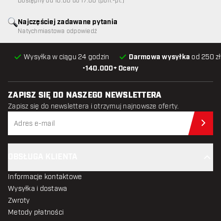
Dostępny od 10:00 do 17:00 (pon.-pt.)
Najczęściej zadawane pytania
Natychmiastowa odpowiedź
Wysyłka w ciągu 24 godzin
Darmowa wysyłka
od 250 zł
•
140.000+ Oceny
ZAPISZ SIĘ DO NASZEGO NEWSLETTERA
Zapisz się do newslettera i otrzymuj najnowsze oferty.
Zap
OBSŁUGA KLIENTA
Informacje kontaktowe
Wysyłka i dostawa
Zwroty
Metody płatności