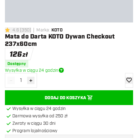
4.6
[
350
]
Marka
:
KOTO
4.6 gwiazdki oceny
Mata do Darta KOTO Dywan Checkout
237x60cm
126
zł
Dostępny
Wysyłka w ciągu 24 godzin
-
+
Zmniejsz ilość
Zwiększ ilość
dodaj 
DODAJ DO KOSZYKA
Wysyłka w ciągu 24 godzin
Darmowa wysyłka od 250 zł
Zwroty w ciągu 30 dni
Program lojalnościowy