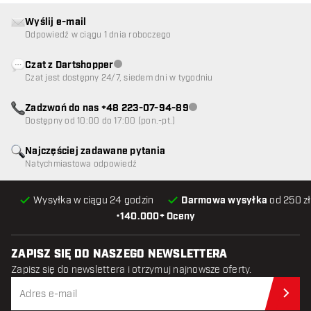
Wyślij e-mail
Odpowiedź w ciągu 1 dnia roboczego
Czat z Dartshopper
Obsługa klienta niedostępna
Czat jest dostępny 24/7, siedem dni w tygodniu
Zadzwoń do nas +48 223-07-94-89
Obsługa klienta niedostępna
Dostępny od 10:00 do 17:00 (pon.-pt.)
Najczęściej zadawane pytania
Natychmiastowa odpowiedź
Wysyłka w ciągu 24 godzin
Darmowa wysyłka
od 250 zł
•
140.000+ Oceny
ZAPISZ SIĘ DO NASZEGO NEWSLETTERA
Zapisz się do newslettera i otrzymuj najnowsze oferty.
Zap