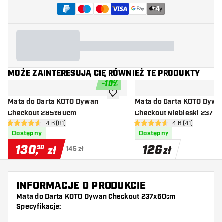
+
4
MOŻE ZAINTERESUJĄ CIĘ RÓWNIEŻ TE PRODUKTY
-
10
%
dodaj do listy życzeń
Mata do Darta KOTO Dywan
Mata do Darta KOTO Dywa
Checkout 285x60cm
Checkout Niebieski 237 x
otwórz panel recenzji
4.6 (81)
otwórz panel rec
4.6 (41)
4.6 gwiazdki oceny
4.6 gwiazdki oceny
Dostępny
Dostępny
130
,
126
50
zł
zł
145 zł
INFORMACJE O PRODUKCIE
Mata do Darta KOTO Dywan Checkout 237x60cm
Specyfikacje: