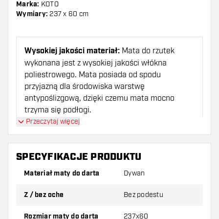
Marka:
KOTO
Wymiary:
237 x 60 cm
Wysokiej jakości materiał:
Mata do rzutek
wykonana jest z wysokiej jakości włókna
poliestrowego. Mata posiada od spodu
przyjazną dla środowiska warstwę
antypoślizgową, dzięki czemu mata mocno
trzyma się podłogi.
Przeczytaj więcej
Throwline
: KOTO Carpet Checkout Dartmat ma
cztery oficjalne rzutki, dzięki czemu zawsze
SPECYFIKACJE PRODUKTU
jesteś we właściwej odległości od tarczy.
Materiał maty do darta
Dywan
Sprawdź:
Mata ma kompletny stół do kasy.
Z / bez oche
Bez podestu
Oznacza to, że masz wszystkie opcje rzucania w
zasięgu ręki!
Rozmiar maty do darta
237x60