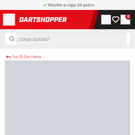
Wysyłka w ciągu 24 godzin
Menu
0
Konto
Moja lista 
Kos
powrót do strony głównej
szukaj
szukaj
Top 10 Dart Mata