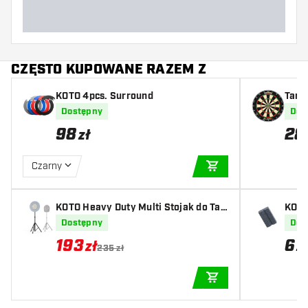
CZĘSTO KUPOWANE RAZEM Z
KOTO 4pcs. Surround
Tarc
ne
Dostępny
Dos
98
28
zł
Czarny
DODAJ DO KOSZYK
KOTO Heavy Duty Multi Stojak do Tar
KOTO
czy Dart
Dostępny
Dos
193
6
zł
z
235 zł
DODAJ DO KOSZYK