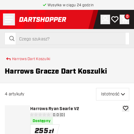
Wysyłka w ciągu 24 godzin
Menu
0
Konto
Moja lista 
Kos
powrót do strony głównej
szukaj
szukaj
Harrows Dart Koszulki
Harrows Gracze Dart Koszulki
4
artykuły
Istotność
Harrows Ryan Searle V2
dodaj 
otwórz panel recenzji
0.0 (0)
0 gwiazdki oceny
Dostępny
255
zł