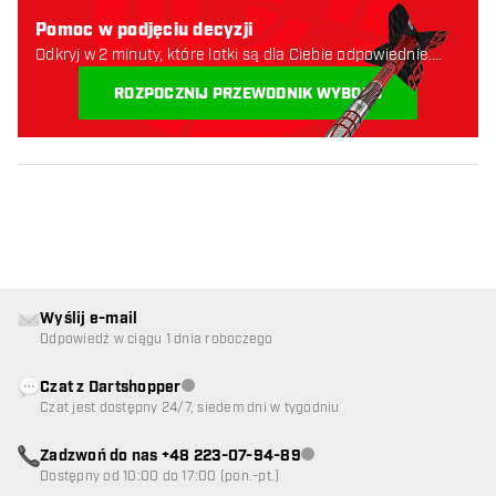
Pomoc w podjęciu decyzji
Odkryj w 2 minuty, które lotki są dla Ciebie odpowiednie.
Zaczynajmy:
ROZPOCZNIJ PRZEWODNIK WYBORU
Wyślij e-mail
Odpowiedź w ciągu 1 dnia roboczego
Czat z Dartshopper
Obsługa klienta niedostępna
Czat jest dostępny 24/7, siedem dni w tygodniu
Zadzwoń do nas +48 223-07-94-89
Obsługa klienta niedostępna
Dostępny od 10:00 do 17:00 (pon.-pt.)