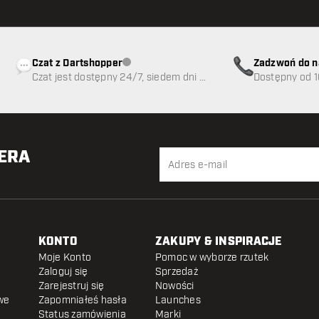
Czat z Dartshopper
Zadzwoń do n
Obsługa klienta niedostępna
Czat jest dostępny 24/7, siedem dni w
89
Dostępny od 1
tygodniu
TERA
KONTO
ZAKUPY & INSPIRACJE
Moje Konto
Pomoc w wyborze rzutek
Zaloguj się
Sprzedaż
Zarejestruj się
Nowości
we
Zapomniałeś hasła
Launches
Status zamówienia
Marki