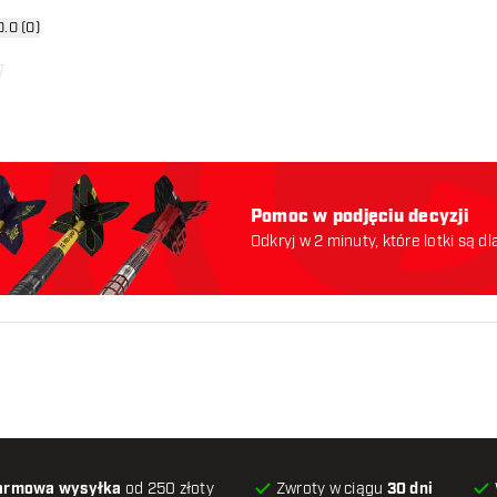
órz panel recenzji
0.0 (0)
ny
Pomoc w podjęciu decyzji
Odkryj w 2 minuty, które lotki są dl
odpowiednie. Zaczynajmy:
armowa wysyłka
od 250 złoty
Zwroty w ciągu
30 dni