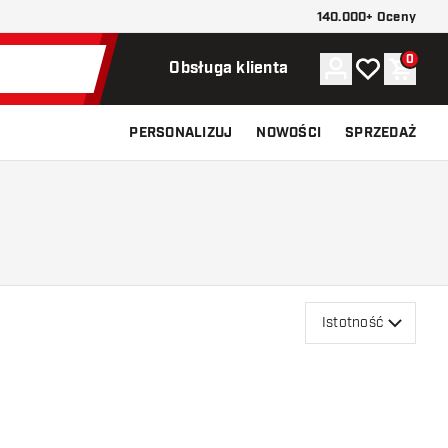
140.000+ Oceny
0
Konto
Moja lista ży
Koszy
Obsługa klienta
PERSONALIZUJ
NOWOŚCI
SPRZEDAŻ
Istotność