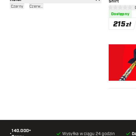
Shirt
Czarny
Czerwony
otw
0 gwiazdki oce
Dostępny
215
zł
140.000+
•
Wysyłka w ciągu 24 godzin
D