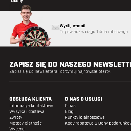
Oceny
Wyślij e-mail
Odpowiedź w ciągu 1 dnia roboczego
ZAPISZ SIĘ DO NASZEGO NEWSLET
Zapisz się do newslettera i otrzymuj najnowsze oferty.
OBSŁUGA KLIENTA
O NAS & USŁUGI
Informacje kontaktowe
O nas
Wysyłka i dostawa
Blogi
Zwroty
Punkty lojalnościowe
Metody płatności
Kody rabatowe & Bony podarunko
Wycena