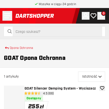
Wysyłka w ciągu 24 godzin
Menu
0
Konto
Moja lista 
Kos
powrót do strony głównej
szukaj
szukaj
Opona Ochronna
GOAT Opona Ochronna
1
artykuły
Istotność
GOAT Silencer Demping System - Wyciszacz
dodaj 
otwórz panel recenzji
4.5 (66)
4.5 gwiazdki oceny
Dostępny
255
zł