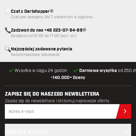
Czat z Dartshopper
Obsługa klienta niedostępna
Czat jest dostępny 24/7, siedem dni w tygodniu
Zadzwoń do nas +48 223-07-94-89
Obsługa klienta niedostępna
Dostępny od 10:00 do 17:00 (pon.-pt.)
Najczęściej zadawane pytania
Natychmiastowa odpowiedź
Wysyłka w ciągu 24 godzin
Darmowa wysyłka
od 250 zł
•
140.000+ Oceny
ZAPISZ SIĘ DO NASZEGO NEWSLETTERA
Zapisz się do newslettera i otrzymuj najnowsze oferty.
Zap
OBSŁUGA KLIENTA