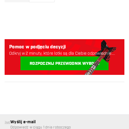
Pomoc w podjęciu decyzji
Odkryj w 2 minuty, które lotki są dla Ciebie odpowiednie.
Zaczynajmy:
ROZPOCZNIJ PRZEWODNIK WYBORU
Wyślij e-mail
Odpowiedź w ciągu 1 dnia roboczego