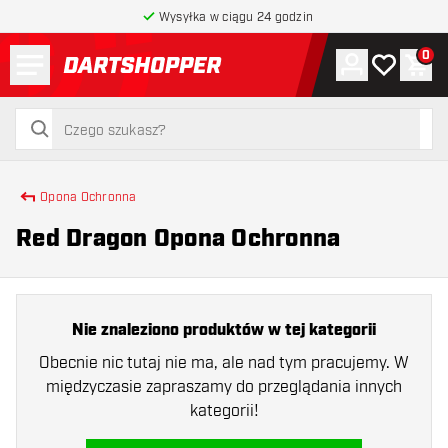
Wysyłka w ciągu 24 godzin
Menu
0
Konto
Moja lista 
Kos
powrót do strony głównej
szukaj
szukaj
Opona Ochronna
Red Dragon Opona Ochronna
Nie znaleziono produktów w tej kategorii
Obecnie nic tutaj nie ma, ale nad tym pracujemy. W
międzyczasie zapraszamy do przeglądania innych
kategorii!