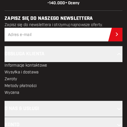
•
140.000+ Oceny
ZAPISZ SIĘ DO NASZEGO NEWSLETTERA
Zapisz się do newslettera i otrzymuj najnowsze oferty.
Zap
OBSŁUGA KLIENTA
Informacje kontaktowe
Wysyłka i dostawa
Zwroty
Metody płatności
Wycena
O NAS & USŁUGI
KONTO