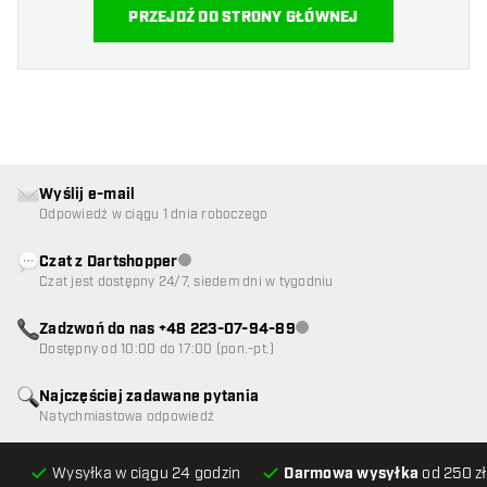
PRZEJDŹ DO STRONY GŁÓWNEJ
Wyślij e-mail
Odpowiedź w ciągu 1 dnia roboczego
Czat z Dartshopper
Obsługa klienta niedostępna
Czat jest dostępny 24/7, siedem dni w tygodniu
Zadzwoń do nas +48 223-07-94-89
Obsługa klienta niedostępna
Dostępny od 10:00 do 17:00 (pon.-pt.)
Najczęściej zadawane pytania
Natychmiastowa odpowiedź
Wysyłka w ciągu 24 godzin
Darmowa wysyłka
od 250 zł