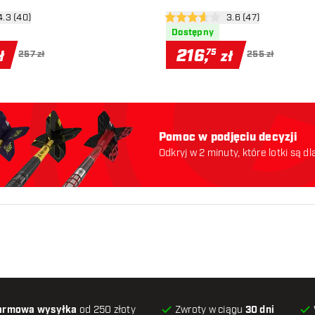
órz panel recenzji
4.3 (40)
otwórz panel recenzj
3.6 (47)
ceny
3.6 gwiazdki oceny
Dostępny
216
,
75
ł
zł
257 zł
255 zł
Pomoc w podjęciu decyzji
Odkryj w 2 minuty, które lotki są dl
odpowiednie. Zaczynajmy:
armowa wysyłka
od 250 złoty
Zwroty w ciągu
30 dni