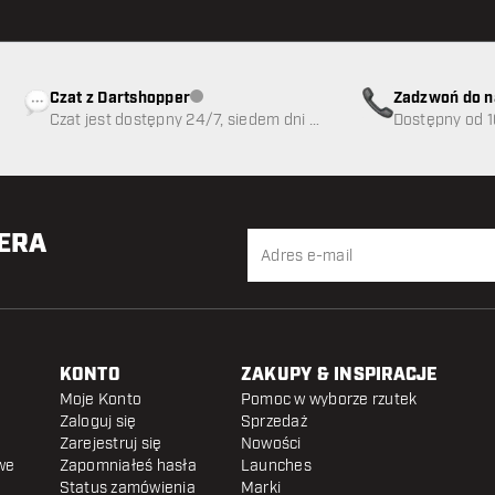
Czat z Dartshopper
Zadzwoń do n
Obsługa klienta niedostępna
Czat jest dostępny 24/7, siedem dni w
89
Dostępny od 1
tygodniu
TERA
KONTO
ZAKUPY & INSPIRACJE
Moje Konto
Pomoc w wyborze rzutek
Zaloguj się
Sprzedaż
Zarejestruj się
Nowości
we
Zapomniałeś hasła
Launches
Status zamówienia
Marki