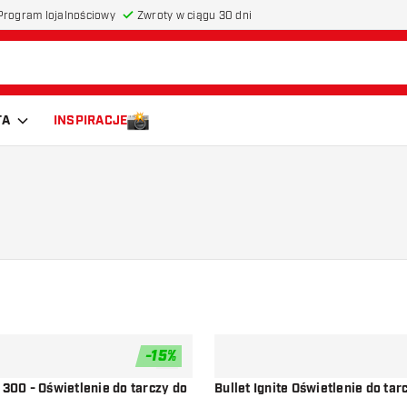
Program lojalnościowy
Zwroty w ciągu 30 dni
TA
INSPIRACJE
-
15
%
dodaj do listy życzeń
 300 - Oświetlenie do tarczy do
Bullet Ignite Oświetlenie do tar