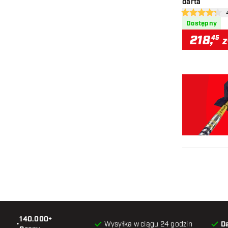
darta
otw
4.3 gwiazdki o
Dostępny
218
,
45
z
140.000+
•
Wysyłka w ciągu 24 godzin
D