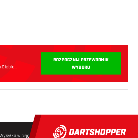
i
ROZPOCZNIJ PRZEWODNIK
a Ciebie
WYBORU
Wysyłka w ciągu 24 godzin
Darmowa wysyłka
od 250 złoty