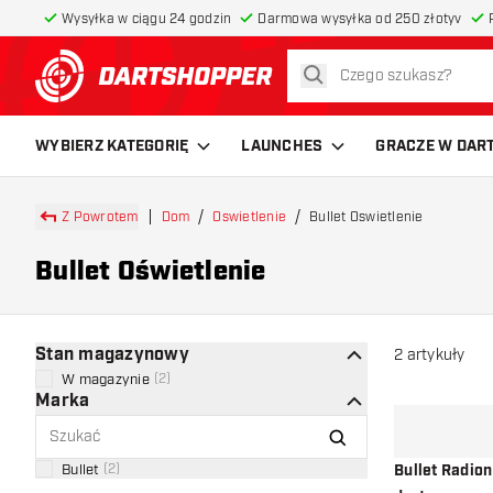
Wysyłka w ciągu 24 godzin
Darmowa wysyłka od 250 złotyv
szukaj
powrót do strony głównej
WYBIERZ KATEGORIĘ
LAUNCHES
GRACZE W DAR
Z Powrotem
Dom
Oswietlenie
Bullet Oswietlenie
Bullet Oświetlenie
Stan magazynowy
2
artykuły
W magazynie
(
2
)
Marka
Bullet
(
2
)
Bullet Radion