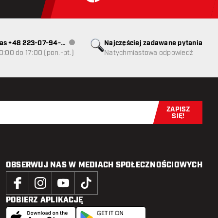
as +48 223-07-94-
Najczęściej zadawane pytania
Obsługa klienta niedostępna
0:00 do 17:00 (pon.-pt.)
Natychmiastowa odpowiedź
ZAPISZ
Zapisz się t
SIĘ!
OBSERWUJ NAS W MEDIACH SPOŁECZNOŚCIOWYCH
POBIERZ APLIKACJĘ