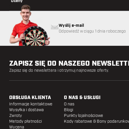
Oceny
Wyślij e-mail
Odpowiedź w ciągu 1 dnia roboczego
ZAPISZ SIĘ DO NASZEGO NEWSLET
Zapisz się do newslettera i otrzymuj najnowsze oferty.
OBSŁUGA KLIENTA
O NAS & USŁUGI
Informacje kontaktowe
O nas
Wysyłka i dostawa
Blogi
Zwroty
Punkty lojalnościowe
Metody płatności
Kody rabatowe & Bony podarunko
Wycena