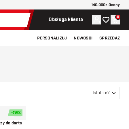
140.000+ Oceny
0
Konto
Moja lista ży
Koszy
Obsługa klienta
PERSONALIZUJ
NOWOŚCI
SPRZEDAŻ
Istotność
-
15
%
dodaj do listy życzeń
czy do darta