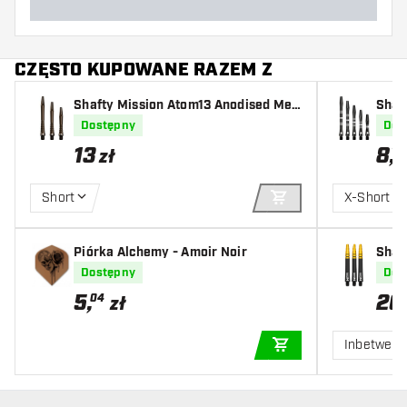
CZĘSTO KUPOWANE RAZEM Z
Shafty Mission Atom13 Anodised Met
Shaf
al Gripped Bronze
oved
Dostępny
Dos
13
8
,
10
zł
Short
X-Short
DODAJ DO KOSZYK
Piórka Alchemy - Amoir Noir
Shaf
old
Dostępny
Dos
5
,
20
04
zł
Inbetwee
DODAJ DO KOSZYK