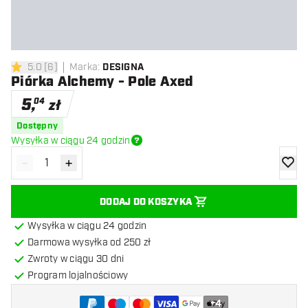
5.0
[
6
]
Marka
:
DESIGNA
5 gwiazdki oceny
Piórka Alchemy - Pole Axed
5
,
04
zł
Dostępny
Wysyłka w ciągu 24 godzin
-
+
Zmniejsz ilość
Zwiększ ilość
dodaj 
DODAJ DO KOSZYKA
Wysyłka w ciągu 24 godzin
Darmowa wysyłka od 250 zł
Zwroty w ciągu 30 dni
Program lojalnościowy
+
4