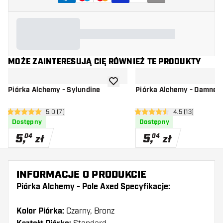
MOŻE ZAINTERESUJĄ CIĘ RÓWNIEŻ TE PRODUKTY
dodaj do listy życzeń
Piórka Alchemy - Sylundine
Piórka Alchemy - Damned
otwórz panel recenzji
5.0 (7)
otwórz panel rec
4.5 (13)
5 gwiazdki oceny
4.5 gwiazdki oceny
Dostępny
Dostępny
5
,
5
,
04
04
zł
zł
INFORMACJE O PRODUKCIE
Piórka Alchemy - Pole Axed Specyfikacje:
Kolor Piórka:
Czarny, Bronz