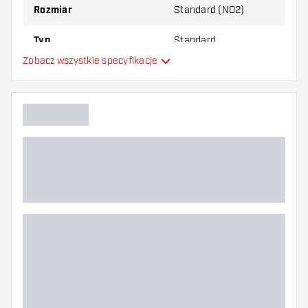
Rozmiar
Standard (NO2)
Typ
Standard
Zobacz wszystkie specyfikacje
Elastyczność
Dodatkowe kolory
Główny kolor