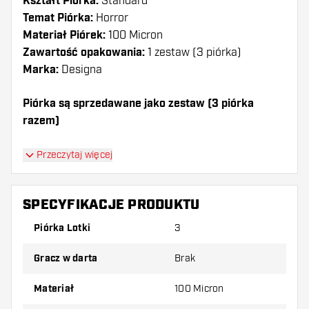
Kształt Piórka:
Standard
Temat Piórka:
Horror
Materiał Piórek:
100 Micron
Zawartość opakowania:
1 zestaw (3 piórka)
Marka:
Designa
Piórka są sprzedawane jako zestaw (3 piórka
razem)
Dartshopper tip!
Przeczytaj więcej
Upewnij się, że masz pod ręką dużo piórek i
shaftów. Mogą one zostać uszkodzone lub
SPECYFIKACJE PRODUKTU
złamane w wyniku użytkowania.
Piórka Lotki
3
Wypróbuj inny kształt, materiał lub grubość
Gracz w darta
Brak
piórek, aby dowiedzieć się, który wariant
najbardziej Ci odpowiada!
Materiał
100 Micron