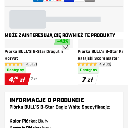
MOŻE ZAINTERESUJĄ CIĘ RÓWNIEŻ TE PRODUKTY
-
40
%
dodaj do listy życzeń
Piórka BULL'S B-Star Dragutin
Piórka BULL's B-Star Krzy
Horvat
Ratajski Scoremaster
otwórz panel recenzji
4.5 (2)
otwórz panel rec
4.9 (13)
4.5 gwiazdki oceny
4.9 gwiazdki oceny
Dostępny
Dostępny
4
,
7
20
zł
zł
7 zł
INFORMACJE O PRODUKCIE
Piórka BULL'S B-Star Eagle White Specyfikacje:
Kolor Piórka:
Biały