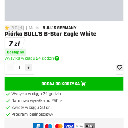
5.0
[
4
]
Marka
:
BULL'S GERMANY
5 gwiazdki oceny
Piórka BULL'S B-Star Eagle White
7
zł
Dostępny
Wysyłka w ciągu 24 godzin
-
+
Zmniejsz ilość
Zwiększ ilość
dodaj 
DODAJ DO KOSZYKA
Wysyłka w ciągu 24 godzin
Darmowa wysyłka od 250 zł
Zwroty w ciągu 30 dni
Program lojalnościowy
+
4