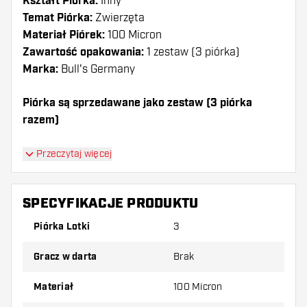
Kształt Piórka:
Inny
Temat Piórka:
Zwierzęta
Materiał Piórek:
100 Micron
Zawartość opakowania:
1 zestaw (3 piórka)
Marka:
Bull's Germany
Piórka są sprzedawane jako zestaw (3 piórka
razem)
Dartshopper tip!
Przeczytaj więcej
Upewnij się, że masz pod ręką dużo piórek i
shaftów. Mogą one zostać uszkodzone lub
SPECYFIKACJE PRODUKTU
złamane w wyniku użytkowania.
Piórka Lotki
3
Wypróbuj inny kształt, materiał lub grubość
Gracz w darta
Brak
piórek, aby dowiedzieć się, który wariant
najbardziej Ci odpowiada!
Materiał
100 Micron