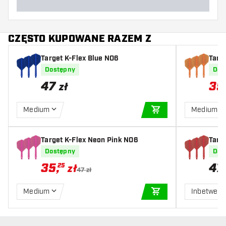
CZĘSTO KUPOWANE RAZEM Z
Target K-Flex Blue NO6
Targ
Dostępny
Dos
47
35
zł
Medium
Medium
DODAJ DO KOSZYK
Target K-Flex Neon Pink NO6
Targ
Dostępny
Dos
35
,
47
25
zł
47 zł
Medium
Inbetwee
DODAJ DO KOSZYK