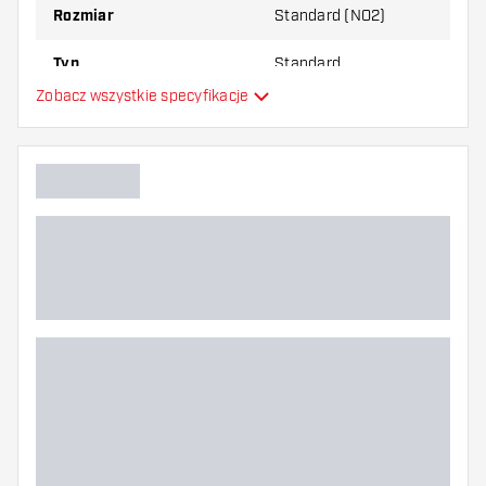
Rozmiar
Standard (NO2)
Typ
Standard
Zobacz wszystkie specyfikacje
Elastyczność
Główny kolor