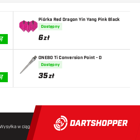
Piórka Red Dragon Yin Yang Pink Black
Dostępny
6
zł
DODAJ DO KOSZYKA
ONE80 Ti Conversion Point - D
Dostępny
35
zł
DODAJ DO KOSZYKA
Wysyłka w ciągu 24 godzin
Darmowa wysyłka
od 250 złoty