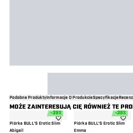
Podobne Produkty
Informacje O Produkcie
Specyfikacje
Recenz
MOŻE ZAINTERESUJĄ CIĘ RÓWNIEŻ TE PR
-
35
%
-
35
%
dodaj do listy życzeń
dodaj d
Piórka BULL'S Erotic Slim
Piórka BULL'S Erotic Slim
Abigail
Emma