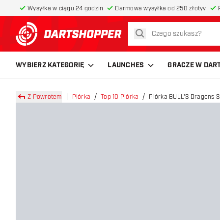
Wysyłka w ciągu 24 godzin
Darmowa wysyłka od 250 złotyv
szukaj
powrót do strony głównej
WYBIERZ KATEGORIĘ
LAUNCHES
GRACZE W DAR
Z Powrotem
Piórka
Top 10 Piórka
Piórka BULL'S Dragons S