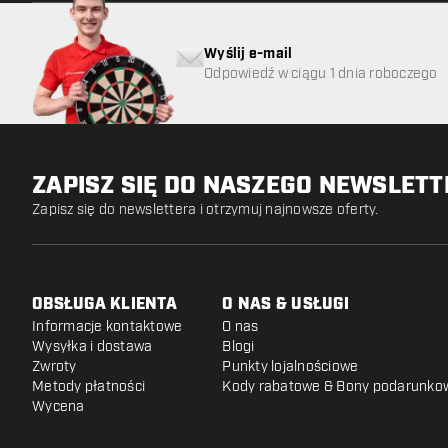
Wyślij e-mail
Odpowiedź w ciągu 1 dnia roboczego
ZAPISZ SIĘ DO NASZEGO NEWSLET
Zapisz się do newslettera i otrzymuj najnowsze oferty.
OBSŁUGA KLIENTA
O NAS & USŁUGI
Informacje kontaktowe
O nas
Wysyłka i dostawa
Blogi
Zwroty
Punkty lojalnościowe
Metody płatności
Kody rabatowe & Bony podarunko
Wycena