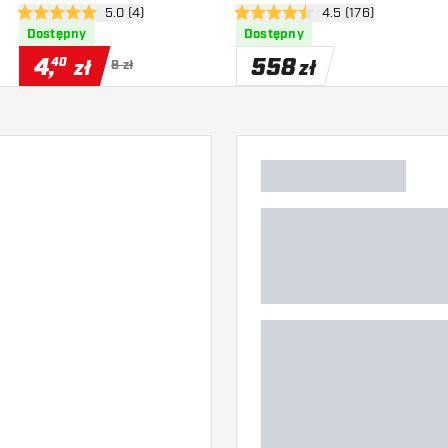
zji
otwórz panel recenzji
5.0 (4)
otwórz panel recenz
4.5 (176)
5 gwiazdki oceny
4.5 gwiazdki oceny
Dostępny
Dostępny
4
,
558
40
zł
zł
8 zł
)