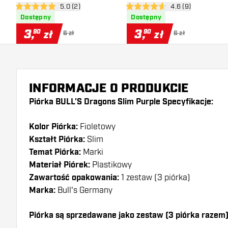
otwórz panel recenzji
5.0 (2)
otwórz panel recen
4.6 (9)
5 gwiazdki oceny
4.6 gwiazdki oceny
Dostępny
Dostępny
3
,
3
,
90
90
zł
zł
6 zł
6 zł
INFORMACJE O PRODUKCIE
Piórka BULL'S Dragons Slim Purple Specyfikacje:
Kolor Piórka:
Fioletowy
Kształt Piórka:
Slim
Temat Piórka:
Marki
Materiał Piórek:
Plastikowy
Zawartość opakowania:
1 zestaw (3 piórka)
Marka:
Bull's Germany
Piórka są sprzedawane jako zestaw (3 piórka razem