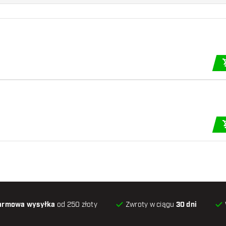
armowa wysyłka
od 250 złoty
Zwroty w ciągu
30 dni