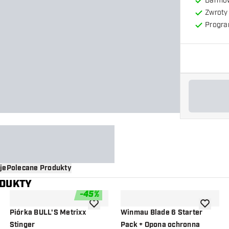
Darmow
Zwroty 
Progra
je
Polecane Produkty
ODUKTY
-
45
%
o listy życzeń
dodaj do listy życzeń
dodaj do 
Piórka BULL'S Metrixx
Winmau Blade 6 Starter
Stinger
Pack + Opona ochronna