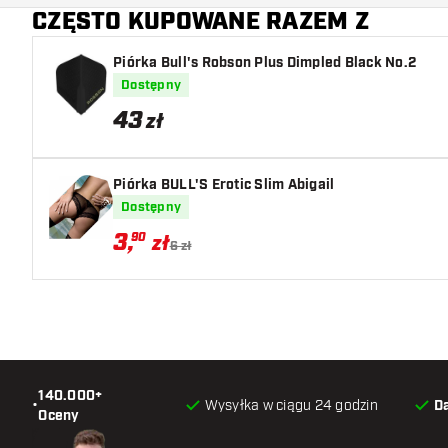
CZĘSTO KUPOWANE RAZEM Z
Piórka Bull's Robson Plus Dimpled Black No.2
Dostępny
43
zł
Piórka BULL'S Erotic Slim Abigail
Dostępny
3
,
90
zł
6 zł
140.000+
•
Wysyłka w ciągu 24 godzin
D
Oceny