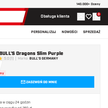
140.000+ Oceny
0
Konto
Moja lista ży
Koszy
Obsługa klienta
PERSONALIZUJ
NOWOŚCI
SPRZEDAŻ
BULL'S Dragons Slim Purple
5.0 (1)
Marka
:
BULL'S GERMANY
 oceny
pny
ZADZWOŃ DO MNIE
a w ciągu 24 godzin