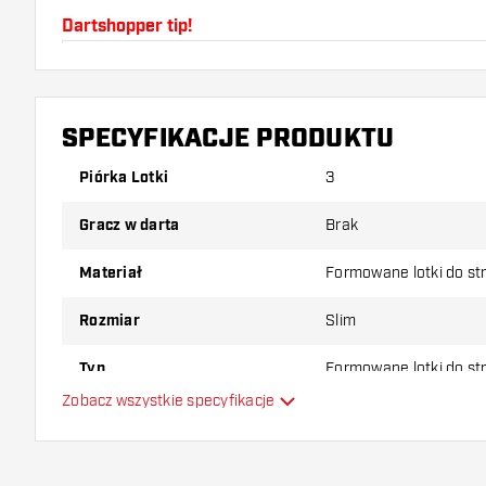
Dartshopper tip!
Upewnij się, że masz pod ręką dużo piórek i shaftó
uszkodzone lub złamane w wyniku użytkowania.
SPECYFIKACJE PRODUKTU
Wypróbuj inny kształt, materiał lub grubość piórek, 
Piórka Lotki
3
który wariant najbardziej Ci odpowiada!
Gracz w darta
Brak
Materiał
Formowane lotki do st
Rozmiar
Slim
Typ
Formowane lotki do st
Zobacz wszystkie specyfikacje
Elastyczność
Główny kolor