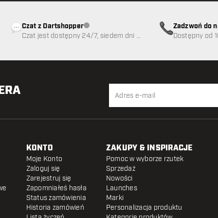
Czat z Dartshopper
Zadzwoń do n
Obsługa klienta niedostępna
Czat jest dostępny 24/7, siedem dni w
89
Dostępny od 1
tygodniu
TERA
KONTO
ZAKUPY & INSPIRACJE
Moje Konto
Pomoc w wyborze rzutek
Zaloguj się
Sprzedaż
Zarejestruj się
Nowości
we
Zapomniałeś hasła
Launches
Status zamówienia
Marki
Historia zamówień
Personalizacja produktu
Lista życzeń
Kategorie produktów