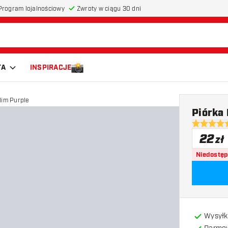
Program lojalnościowy
Zwroty w ciągu 30 dni
TA
INSPIRACJE
lim Purple
Piórka 
5 gwiazdki
22
zł
Niedostę
Wysyłk