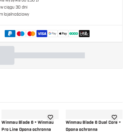
a wysyłka od 250 zł
w ciągu 30 dni
m lojalnościowy
+
2
listy życzeń
dodaj do listy życzeń
dodaj do li
Winmau Blade 6 + Winmau
Winmau Blade 6 Dual Core +
W
Pro Line Opona ochronna
Opona ochronna
+